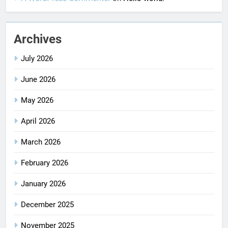
Archives
July 2026
June 2026
May 2026
April 2026
March 2026
February 2026
January 2026
December 2025
November 2025