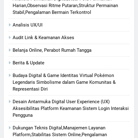
Harian,Observasi Ritme Putaran,Struktur Permainan
Stabil,Pengalaman Bermain Terkontrol
Analisis UX/UI
Audit Link & Keamanan Akses
Belanja Online, Perabot Rumah Tangga
Berita & Update
Budaya Digital & Game Identitas Virtual Pokémon
Legendaris Simbolisme dalam Game Komunitas &
Representasi Diri
Desain Antarmuka Digital User Experience (UX)
Aksesibilitas Platform Keamanan Sistem Login Interaksi
Pengguna
Dukungan Teknis Digital,Manajemen Layanan
Platform,Stabilitas Sistem Online,Pengalaman