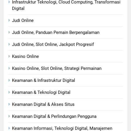
Infrastruktur Teknologi, Cloud Computing, Transformasi
Digital
Judi Online
Judi Online, Panduan Pemain Berpengalaman
Judi Online, Slot Online, Jackpot Progresif
Kasino Online
Kasino Online, Slot Online, Strategi Permainan
Keamanan & Infrastruktur Digital
Keamanan & Teknologi Digital
Keamanan Digital & Akses Situs
Keamanan Digital & Perlindungan Pengguna
Keamanan Informasi, Teknologi Digital, Manajemen