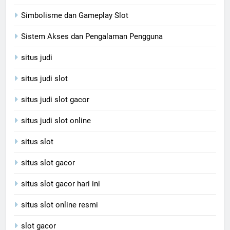
Simbolisme dan Gameplay Slot
Sistem Akses dan Pengalaman Pengguna
situs judi
situs judi slot
situs judi slot gacor
situs judi slot online
situs slot
situs slot gacor
situs slot gacor hari ini
situs slot online resmi
slot gacor