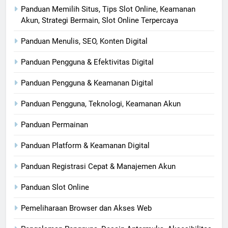
Panduan Memilih Situs, Tips Slot Online, Keamanan
Akun, Strategi Bermain, Slot Online Terpercaya
Panduan Menulis, SEO, Konten Digital
Panduan Pengguna & Efektivitas Digital
Panduan Pengguna & Keamanan Digital
Panduan Pengguna, Teknologi, Keamanan Akun
Panduan Permainan
Panduan Platform & Keamanan Digital
Panduan Registrasi Cepat & Manajemen Akun
Panduan Slot Online
Pemeliharaan Browser dan Akses Web