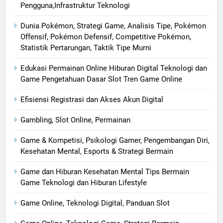
Pengguna,Infrastruktur Teknologi
Dunia Pokémon, Strategi Game, Analisis Tipe, Pokémon
Offensif, Pokémon Defensif, Competitive Pokémon,
Statistik Pertarungan, Taktik Tipe Murni
Edukasi Permainan Online Hiburan Digital Teknologi dan
Game Pengetahuan Dasar Slot Tren Game Online
Efisiensi Registrasi dan Akses Akun Digital
Gambling, Slot Online, Permainan
Game & Kompetisi, Psikologi Gamer, Pengembangan Diri,
Kesehatan Mental, Esports & Strategi Bermain
Game dan Hiburan Kesehatan Mental Tips Bermain
Game Teknologi dan Hiburan Lifestyle
Game Online, Teknologi Digital, Panduan Slot