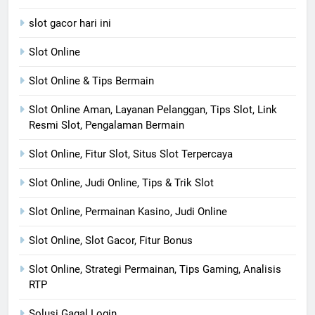
slot gacor hari ini
Slot Online
Slot Online & Tips Bermain
Slot Online Aman, Layanan Pelanggan, Tips Slot, Link
Resmi Slot, Pengalaman Bermain
Slot Online, Fitur Slot, Situs Slot Terpercaya
Slot Online, Judi Online, Tips & Trik Slot
Slot Online, Permainan Kasino, Judi Online
Slot Online, Slot Gacor, Fitur Bonus
Slot Online, Strategi Permainan, Tips Gaming, Analisis
RTP
Solusi Gagal Login