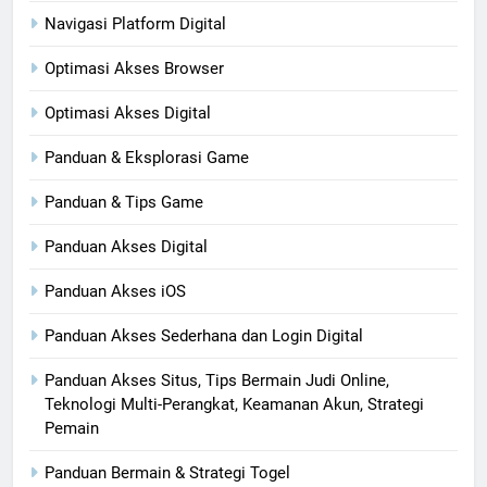
Navigasi Platform Digital
Optimasi Akses Browser
Optimasi Akses Digital
Panduan & Eksplorasi Game
Panduan & Tips Game
Panduan Akses Digital
Panduan Akses iOS
Panduan Akses Sederhana dan Login Digital
Panduan Akses Situs, Tips Bermain Judi Online,
Teknologi Multi-Perangkat, Keamanan Akun, Strategi
Pemain
Panduan Bermain & Strategi Togel