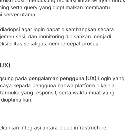
rdistribusi, mendukung replikasi lintas wilayah untuk
ing serta query yang dioptimalkan membantu
i server utama.
diadopsi agar login dapat dikembangkan secara
jemen sesi, dan monitoring dipisahkan menjadi
ksibilitas sekaligus mempercepat proses
(UX)
ngsung pada
pengalaman pengguna (UX)
.Login yang
rcaya kepada pengguna bahwa platform dikelola
antarmuka yang responsif, serta waktu muat yang
 dioptimalkan.
ankan integrasi antara cloud infrastructure,