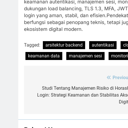
keamanan autentikasi, manajemen sesi, monito
dukungan load balancing, TLS 1.3, MFA, JW
login yang aman, stabil, dan efisien.Pendek
berfungsi sebagai penopang teknis, tetapi 
ekosistem digital modern.
Tagged:
arsitektur backend
autentikasi
cl
keamanan data
manajemen sesi
monitor
Previou
Post
navigation
Studi Tentang Manajemen Risiko di Horas
Login: Strategi Keamanan dan Stabilitas Aks
Digi