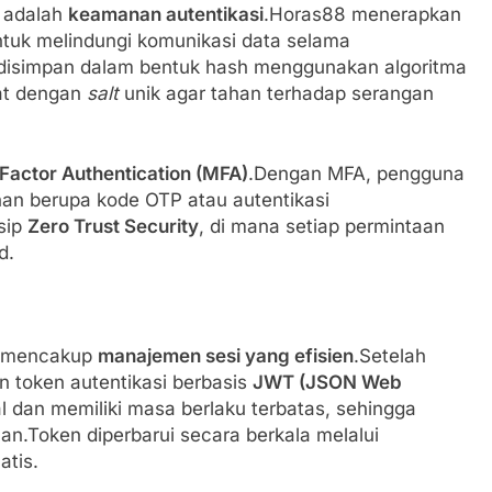
d adalah
keamanan autentikasi
.Horas88 menerapkan
tuk melindungi komunikasi data selama
d disimpan dalam bentuk hash menggunakan algoritma
uat dengan
salt
unik agar tahan terhadap serangan
-Factor Authentication (MFA)
.Dengan MFA, pengguna
han berupa kode OTP atau autentikasi
nsip
Zero Trust Security
, di mana setiap permintaan
d.
ga mencakup
manajemen sesi yang efisien
.Setelah
n token autentikasi berbasis
JWT (JSON Web
al dan memiliki masa berlaku terbatas, sehingga
.Token diperbarui secara berkala melalui
atis.