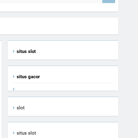
situs slot
situs gacor
slot
situs slot