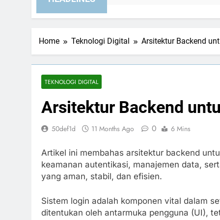
Home
Teknologi Digital
Arsitektur Backend un
TEKNOLOGI DIGITAL
Arsitektur Backend unt
0
50def1d
11 Months Ago
6 Mins
Artikel ini membahas arsitektur backend unt
keamanan autentikasi, manajemen data, sert
yang aman, stabil, dan efisien.
Sistem login adalah komponen vital dalam seti
ditentukan oleh antarmuka pengguna (UI), t