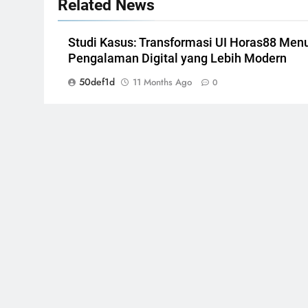
Related News
Studi Kasus: Transformasi UI Horas88 Men
Pengalaman Digital yang Lebih Modern
50def1d
11 Months Ago
0