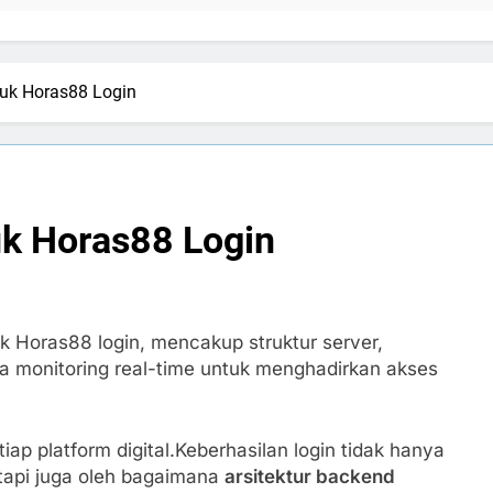
tuk Horas88 Login
uk Horas88 Login
uk Horas88 login, mencakup struktur server,
a monitoring real-time untuk menghadirkan akses
ap platform digital.Keberhasilan login tidak hanya
etapi juga oleh bagaimana
arsitektur backend