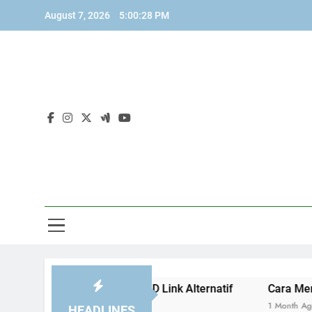
Skip
August 7, 2026
5:00:29 PM
to
content
Die
Dapatkan K
m Membuka TIARA4D Link Alternatif
Cara Mengoptimal
1 Month Ago
HEADLINES