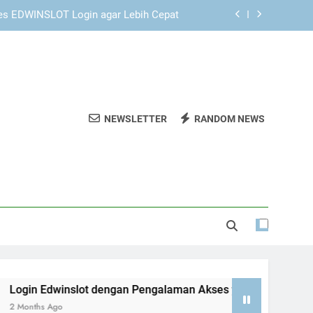
es EDWINSLOT Login agar Lebih Cepat
g Lebih Sederhana dan Aman Dipahami
r dengan Akses yang Aman dan Tertata
um Membuka TIARA4D Link Alternatif
NEWSLETTER
RANDOM NEWS
es EDWINSLOT Login agar Lebih Cepat
g Lebih Sederhana dan Aman Dipahami
r dengan Akses yang Aman dan Tertata
Edwinslot dengan Pengalaman Akses yang Lebih Sederhana d
 Ago