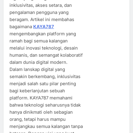
inklusivitas, akses setara, dan
pengalaman pengguna yang
beragam. Artikel ini membahas
bagaimana
KAYA787
mengembangkan platform yang
ramah bagi semua kalangan
melalui inovasi teknologi, desain
humanis, dan semangat kolaboratif
dalam dunia digital modern.
Dalam lanskap digital yang
semakin berkembang, inklusivitas
menjadi salah satu pilar penting
bagi keberlanjutan sebuah
platform. KAYA787 memahami
bahwa teknologi seharusnya tidak
hanya dinikmati oleh sebagian
orang, tetapi harus mampu
menjangkau semua kalangan tanpa