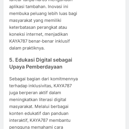
aplikasi tambahan. Inovasi ini
membuka peluang lebih luas bagi
masyarakat yang memiliki
keterbatasan perangkat atau
koneksi internet, menjadikan
KAYA787 benar-benar inklusif
dalam praktiknya.
5. Edukasi Digital sebagai
Upaya Pemberdayaan
Sebagai bagian dari komitmennya
terhadap inklusivitas, KAYA787
juga berperan aktif dalam
meningkatkan literasi digital
masyarakat. Melalui berbagai
konten edukatif dan panduan
interaktif, KAYA787 membantu
pengguna memahami cara