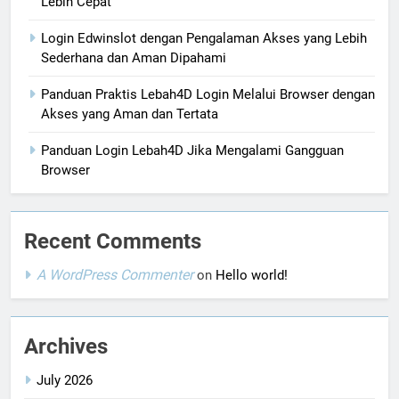
Lebih Cepat
Login Edwinslot dengan Pengalaman Akses yang Lebih
Sederhana dan Aman Dipahami
Panduan Praktis Lebah4D Login Melalui Browser dengan
Akses yang Aman dan Tertata
Panduan Login Lebah4D Jika Mengalami Gangguan
Browser
Recent Comments
A WordPress Commenter
on
Hello world!
Archives
July 2026