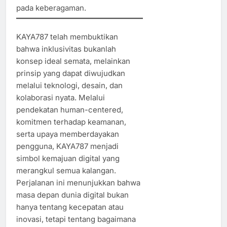
pada keberagaman.
KAYA787 telah membuktikan
bahwa inklusivitas bukanlah
konsep ideal semata, melainkan
prinsip yang dapat diwujudkan
melalui teknologi, desain, dan
kolaborasi nyata. Melalui
pendekatan human-centered,
komitmen terhadap keamanan,
serta upaya memberdayakan
pengguna, KAYA787 menjadi
simbol kemajuan digital yang
merangkul semua kalangan.
Perjalanan ini menunjukkan bahwa
masa depan dunia digital bukan
hanya tentang kecepatan atau
inovasi, tetapi tentang bagaimana