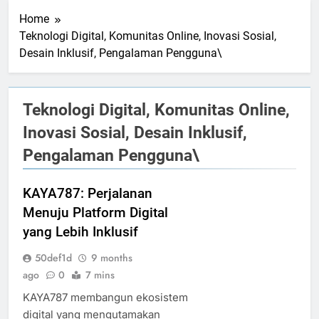
Home
Teknologi Digital, Komunitas Online, Inovasi Sosial,
Desain Inklusif, Pengalaman Pengguna\
Teknologi Digital, Komunitas Online,
Inovasi Sosial, Desain Inklusif,
Pengalaman Pengguna\
KAYA787: Perjalanan
Menuju Platform Digital
yang Lebih Inklusif
50def1d
9 months
ago
0
7 mins
KAYA787 membangun ekosistem
digital yang mengutamakan