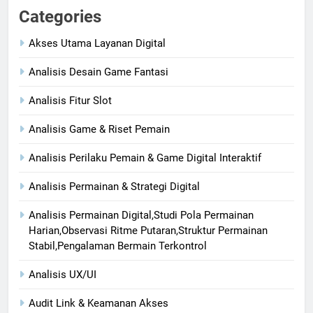
Categories
Akses Utama Layanan Digital
Analisis Desain Game Fantasi
Analisis Fitur Slot
Analisis Game & Riset Pemain
Analisis Perilaku Pemain & Game Digital Interaktif
Analisis Permainan & Strategi Digital
Analisis Permainan Digital,Studi Pola Permainan
Harian,Observasi Ritme Putaran,Struktur Permainan
Stabil,Pengalaman Bermain Terkontrol
Analisis UX/UI
Audit Link & Keamanan Akses