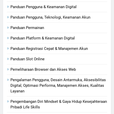
Panduan Pengguna & Keamanan Digital
Panduan Pengguna, Teknologi, Keamanan Akun
Panduan Permainan
Panduan Platform & Keamanan Digital
Panduan Registrasi Cepat & Manajemen Akun
Panduan Slot Online
Pemeliharaan Browser dan Akses Web
Pengalaman Pengguna, Desain Antarmuka, Aksesibilitas
Digital, Optimasi Performa, Manajemen Akses, Kualitas
Layanan
Pengembangan Diri Mindset & Gaya Hidup Kesejahteraan
Pribadi Life Skills