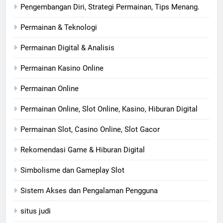
Pengembangan Diri, Strategi Permainan, Tips Menang.
Permainan & Teknologi
Permainan Digital & Analisis
Permainan Kasino Online
Permainan Online
Permainan Online, Slot Online, Kasino, Hiburan Digital
Permainan Slot, Casino Online, Slot Gacor
Rekomendasi Game & Hiburan Digital
Simbolisme dan Gameplay Slot
Sistem Akses dan Pengalaman Pengguna
situs judi