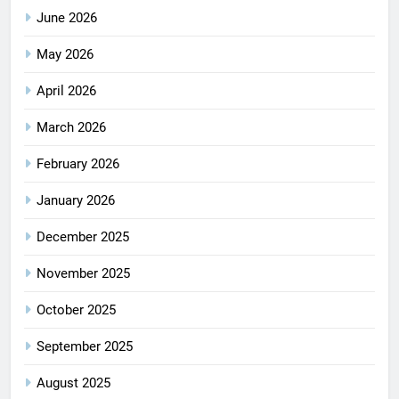
June 2026
May 2026
April 2026
March 2026
February 2026
January 2026
December 2025
November 2025
October 2025
September 2025
August 2025