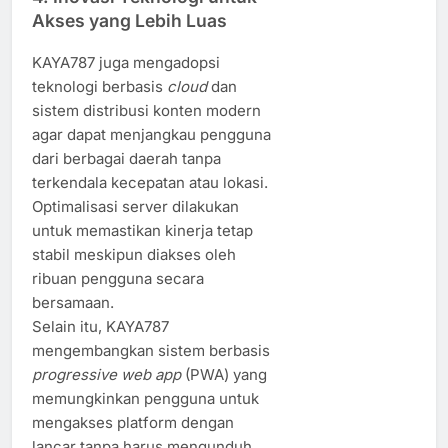
Akses yang Lebih Luas
KAYA787 juga mengadopsi
teknologi berbasis
cloud
dan
sistem distribusi konten modern
agar dapat menjangkau pengguna
dari berbagai daerah tanpa
terkendala kecepatan atau lokasi.
Optimalisasi server dilakukan
untuk memastikan kinerja tetap
stabil meskipun diakses oleh
ribuan pengguna secara
bersamaan.
Selain itu, KAYA787
mengembangkan sistem berbasis
progressive web app
(PWA) yang
memungkinkan pengguna untuk
mengakses platform dengan
lancar tanpa harus mengunduh