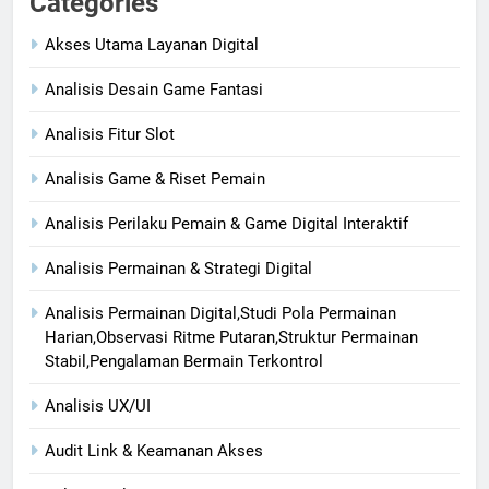
Categories
Akses Utama Layanan Digital
Analisis Desain Game Fantasi
Analisis Fitur Slot
Analisis Game & Riset Pemain
Analisis Perilaku Pemain & Game Digital Interaktif
Analisis Permainan & Strategi Digital
Analisis Permainan Digital,Studi Pola Permainan
Harian,Observasi Ritme Putaran,Struktur Permainan
Stabil,Pengalaman Bermain Terkontrol
Analisis UX/UI
Audit Link & Keamanan Akses