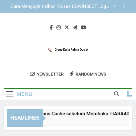
Skip
Login Edwinslot dengan Pengalaman Akses yang
to
Lebih Sederhana dan Aman Dipahami
content
Panduan Praktis Lebah4D Login Melalui Browser
dengan Akses yang Aman dan Tertata
Panduan Menghapus Cache sebelum Membuka
TIARA4D Link Alternatif
Cara Mengoptimalkan Proses EDWINSLOT Login
agar Lebih Cepat
Login Edwinslot dengan Pengalaman Akses yang
Lebih Sederhana dan Aman Dipahami
Diego Dalla
Dapatkan Kosmetik Berkualitas Dari Diego
Panduan Praktis Lebah4D Login Melalui Browser
NEWSLETTER
RANDOM NEWS
Palma Outlet
dengan Akses yang Aman dan Tertata
Dalla Palma Outlet.
MENU
nduan Menghapus Cache sebelum Membuka TIARA4D Link Alt
HEADLINES
Weeks Ago