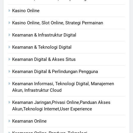
Kasino Online
Kasino Online, Slot Online, Strategi Permainan
Keamanan & Infrastruktur Digital
Keamanan & Teknologi Digital
Keamanan Digital & Akses Situs
Keamanan Digital & Perlindungan Pengguna
Keamanan Informasi, Teknologi Digital, Manajemen
Akun, Infrastruktur Cloud
Keamanan Jaringan,Privasi Online,Panduan Akses
Akun,Teknologi Internet,User Experience
Keamanan Online