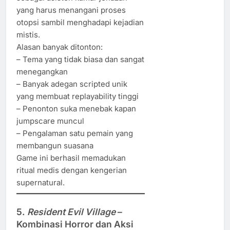
yang harus menangani proses
otopsi sambil menghadapi kejadian
mistis.
Alasan banyak ditonton:
– Tema yang tidak biasa dan sangat
menegangkan
– Banyak adegan scripted unik
yang membuat replayability tinggi
– Penonton suka menebak kapan
jumpscare muncul
– Pengalaman satu pemain yang
membangun suasana
Game ini berhasil memadukan
ritual medis dengan kengerian
supernatural.
5.
Resident Evil Village
–
Kombinasi Horror dan Aksi