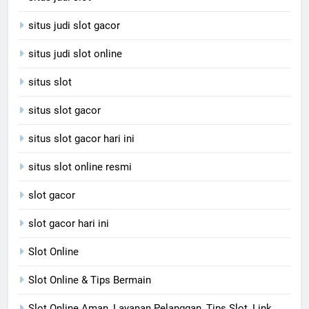
situs judi slot gacor
situs judi slot online
situs slot
situs slot gacor
situs slot gacor hari ini
situs slot online resmi
slot gacor
slot gacor hari ini
Slot Online
Slot Online & Tips Bermain
Slot Online Aman, Layanan Pelanggan, Tips Slot, Link