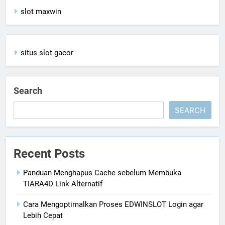
slot maxwin
situs slot gacor
Search
SEARCH
Recent Posts
Panduan Menghapus Cache sebelum Membuka
TIARA4D Link Alternatif
Cara Mengoptimalkan Proses EDWINSLOT Login agar
Lebih Cepat