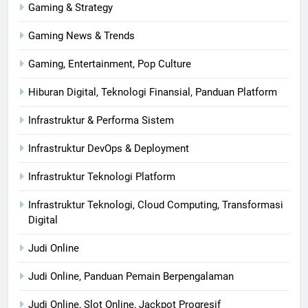
Gaming & Strategy
Gaming News & Trends
Gaming, Entertainment, Pop Culture
Hiburan Digital, Teknologi Finansial, Panduan Platform
Infrastruktur & Performa Sistem
Infrastruktur DevOps & Deployment
Infrastruktur Teknologi Platform
Infrastruktur Teknologi, Cloud Computing, Transformasi
Digital
Judi Online
Judi Online, Panduan Pemain Berpengalaman
Judi Online, Slot Online, Jackpot Progresif