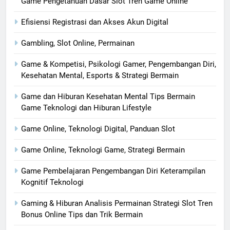
Game Pengetahuan Dasar Slot Tren Game Online
Efisiensi Registrasi dan Akses Akun Digital
Gambling, Slot Online, Permainan
Game & Kompetisi, Psikologi Gamer, Pengembangan Diri,
Kesehatan Mental, Esports & Strategi Bermain
Game dan Hiburan Kesehatan Mental Tips Bermain
Game Teknologi dan Hiburan Lifestyle
Game Online, Teknologi Digital, Panduan Slot
Game Online, Teknologi Game, Strategi Bermain
Game Pembelajaran Pengembangan Diri Keterampilan
Kognitif Teknologi
Gaming & Hiburan Analisis Permainan Strategi Slot Tren
Bonus Online Tips dan Trik Bermain