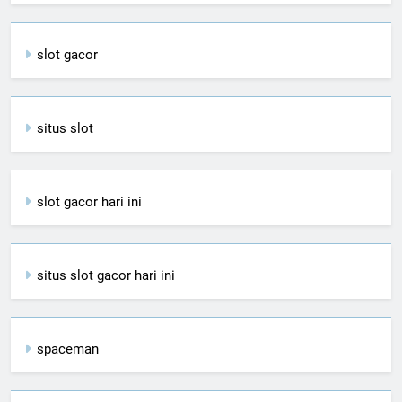
slot gacor
situs slot
slot gacor hari ini
situs slot gacor hari ini
spaceman