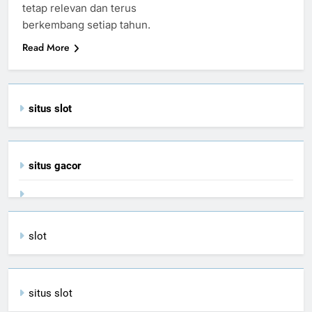
tetap relevan dan terus
berkembang setiap tahun.
Read More
situs slot
situs gacor
slot
situs slot