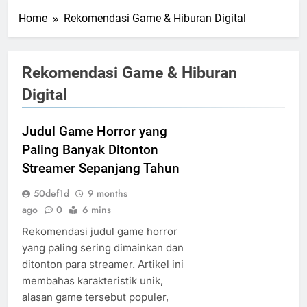
Home
Rekomendasi Game & Hiburan Digital
Rekomendasi Game & Hiburan
Digital
Judul Game Horror yang
Paling Banyak Ditonton
Streamer Sepanjang Tahun
50def1d
9 months
ago
0
6 mins
Rekomendasi judul game horror
yang paling sering dimainkan dan
ditonton para streamer. Artikel ini
membahas karakteristik unik,
alasan game tersebut populer,