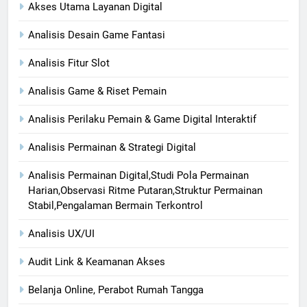
Akses Utama Layanan Digital
Analisis Desain Game Fantasi
Analisis Fitur Slot
Analisis Game & Riset Pemain
Analisis Perilaku Pemain & Game Digital Interaktif
Analisis Permainan & Strategi Digital
Analisis Permainan Digital,Studi Pola Permainan
Harian,Observasi Ritme Putaran,Struktur Permainan
Stabil,Pengalaman Bermain Terkontrol
Analisis UX/UI
Audit Link & Keamanan Akses
Belanja Online, Perabot Rumah Tangga