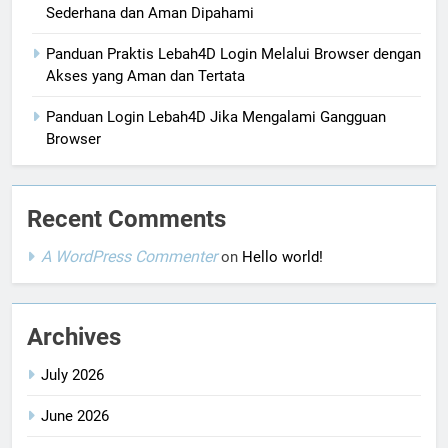
Sederhana dan Aman Dipahami
Panduan Praktis Lebah4D Login Melalui Browser dengan
Akses yang Aman dan Tertata
Panduan Login Lebah4D Jika Mengalami Gangguan
Browser
Recent Comments
A WordPress Commenter
on
Hello world!
Archives
July 2026
June 2026