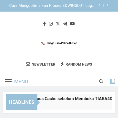
Skip
Login Edwinslot dengan Pengalaman Akses yang
to
Lebih Sederhana dan Aman Dipahami
content
Panduan Praktis Lebah4D Login Melalui Browser
dengan Akses yang Aman dan Tertata
Panduan Menghapus Cache sebelum Membuka
TIARA4D Link Alternatif
Cara Mengoptimalkan Proses EDWINSLOT Login
agar Lebih Cepat
Login Edwinslot dengan Pengalaman Akses yang
Lebih Sederhana dan Aman Dipahami
Diego Dalla
Dapatkan Kosmetik Berkualitas Dari Diego
Panduan Praktis Lebah4D Login Melalui Browser
NEWSLETTER
RANDOM NEWS
Palma Outlet
dengan Akses yang Aman dan Tertata
Dalla Palma Outlet.
MENU
nduan Menghapus Cache sebelum Membuka TIARA4D Link Alt
HEADLINES
Weeks Ago