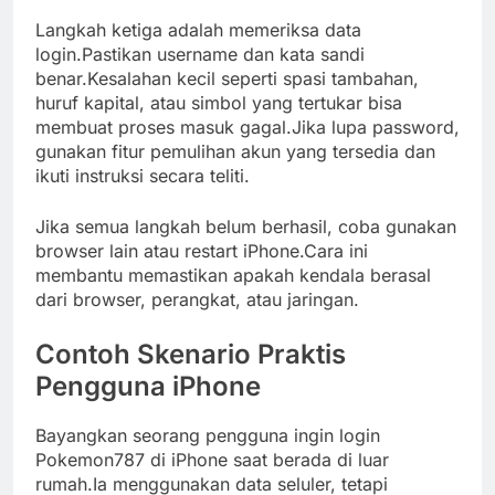
Langkah ketiga adalah memeriksa data
login.Pastikan username dan kata sandi
benar.Kesalahan kecil seperti spasi tambahan,
huruf kapital, atau simbol yang tertukar bisa
membuat proses masuk gagal.Jika lupa password,
gunakan fitur pemulihan akun yang tersedia dan
ikuti instruksi secara teliti.
Jika semua langkah belum berhasil, coba gunakan
browser lain atau restart iPhone.Cara ini
membantu memastikan apakah kendala berasal
dari browser, perangkat, atau jaringan.
Contoh Skenario Praktis
Pengguna iPhone
Bayangkan seorang pengguna ingin login
Pokemon787 di iPhone saat berada di luar
rumah.Ia menggunakan data seluler, tetapi