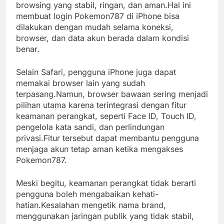
browsing yang stabil, ringan, dan aman.Hal ini
membuat login Pokemon787 di iPhone bisa
dilakukan dengan mudah selama koneksi,
browser, dan data akun berada dalam kondisi
benar.
Selain Safari, pengguna iPhone juga dapat
memakai browser lain yang sudah
terpasang.Namun, browser bawaan sering menjadi
pilihan utama karena terintegrasi dengan fitur
keamanan perangkat, seperti Face ID, Touch ID,
pengelola kata sandi, dan perlindungan
privasi.Fitur tersebut dapat membantu pengguna
menjaga akun tetap aman ketika mengakses
Pokemon787.
Meski begitu, keamanan perangkat tidak berarti
pengguna boleh mengabaikan kehati-
hatian.Kesalahan mengetik nama brand,
menggunakan jaringan publik yang tidak stabil,