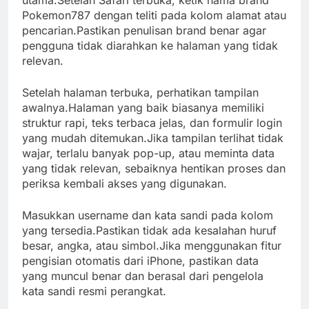
Pokemon787 dengan teliti pada kolom alamat atau
pencarian.Pastikan penulisan brand benar agar
pengguna tidak diarahkan ke halaman yang tidak
relevan.
Setelah halaman terbuka, perhatikan tampilan
awalnya.Halaman yang baik biasanya memiliki
struktur rapi, teks terbaca jelas, dan formulir login
yang mudah ditemukan.Jika tampilan terlihat tidak
wajar, terlalu banyak pop-up, atau meminta data
yang tidak relevan, sebaiknya hentikan proses dan
periksa kembali akses yang digunakan.
Masukkan username dan kata sandi pada kolom
yang tersedia.Pastikan tidak ada kesalahan huruf
besar, angka, atau simbol.Jika menggunakan fitur
pengisian otomatis dari iPhone, pastikan data
yang muncul benar dan berasal dari pengelola
kata sandi resmi perangkat.