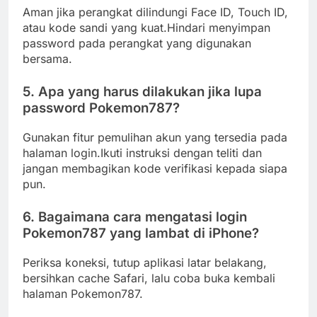
Aman jika perangkat dilindungi Face ID, Touch ID,
atau kode sandi yang kuat.Hindari menyimpan
password pada perangkat yang digunakan
bersama.
5. Apa yang harus dilakukan jika lupa
password Pokemon787?
Gunakan fitur pemulihan akun yang tersedia pada
halaman login.Ikuti instruksi dengan teliti dan
jangan membagikan kode verifikasi kepada siapa
pun.
6. Bagaimana cara mengatasi login
Pokemon787 yang lambat di iPhone?
Periksa koneksi, tutup aplikasi latar belakang,
bersihkan cache Safari, lalu coba buka kembali
halaman Pokemon787.