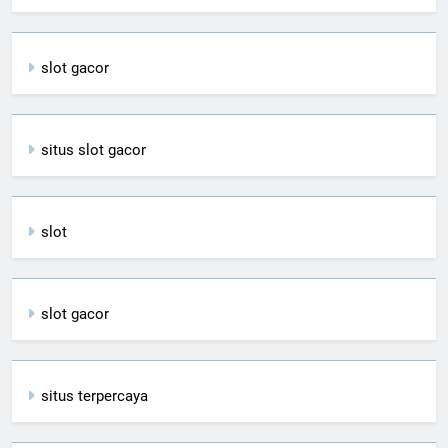
slot gacor
situs slot gacor
slot
slot gacor
situs terpercaya