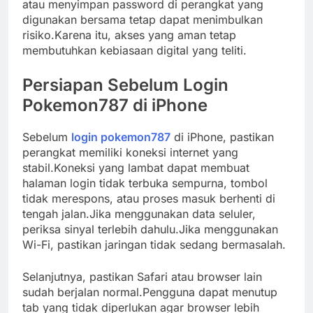
atau menyimpan password di perangkat yang
digunakan bersama tetap dapat menimbulkan
risiko.Karena itu, akses yang aman tetap
membutuhkan kebiasaan digital yang teliti.
Persiapan Sebelum Login
Pokemon787 di iPhone
Sebelum
login pokemon787
di iPhone, pastikan
perangkat memiliki koneksi internet yang
stabil.Koneksi yang lambat dapat membuat
halaman login tidak terbuka sempurna, tombol
tidak merespons, atau proses masuk berhenti di
tengah jalan.Jika menggunakan data seluler,
periksa sinyal terlebih dahulu.Jika menggunakan
Wi-Fi, pastikan jaringan tidak sedang bermasalah.
Selanjutnya, pastikan Safari atau browser lain
sudah berjalan normal.Pengguna dapat menutup
tab yang tidak diperlukan agar browser lebih