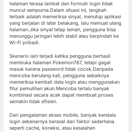
halaman terasa lambat dan formulir login tidak
muncul sempurna.Dalam situasi ini, langkah
terbaik adalah memeriksa sinyal, menutup aplikasi
yang berjalan di latar belakang, lalu memuat ulang
halaman.Jika sinyal tetap lemah, pengguna bisa
menunggu jaringan lebih stabil atau berpindah ke
Wi-Fi pribadi.
Skenario lain terjadi ketika pengguna berhasil
membuka halaman Pokemon787, tetapi gagal
masuk karena password tidak cocok.Daripada
mencoba berulang kali, pengguna sebaiknya
memeriksa kembali data login atau menggunakan
fitur pemulihan akun.Mencoba terlalu banyak
kombinasi secara acak dapat membuat proses
semakin tidak efisien.
Dari pengalaman akses mobile, banyak kendala
login sebenarnya berasal dari faktor sederhana
seperti cache, koneksi, atau kesalahan