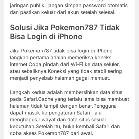
jaringan publik, jangan simpan password otomatis
dan pastikan keluar dari akun setelah selesai.
Solusi Jika Pokemon787 Tidak
Bisa Login di iPhone
Jika Pokemon787 tidak bisa login di iPhone,
langkah pertama adalah memeriksa koneksi
internet.Coba pindah dari Wi-Fi ke data seluler,
atau sebaliknya.Koneksi yang tidak stabil sering
menjadi penyebab halaman gagal memuat.
Langkah kedua adalah membersihkan data situs
pada Safari.Cache yang terlalu lama bisa membuat
halaman tidak tampil dengan benar.Pengguna
dapat masuk ke pengaturan Safari, lalu
menghapus riwayat dan data situs sesuai
kebutuhan.Setelah itu, buka kembali Safari dan
coba akses Pokemon787 dari awal.