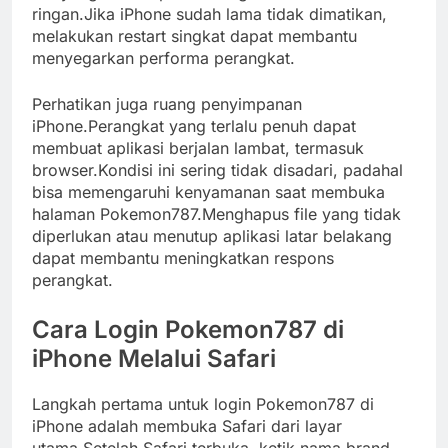
ringan.Jika iPhone sudah lama tidak dimatikan,
melakukan restart singkat dapat membantu
menyegarkan performa perangkat.
Perhatikan juga ruang penyimpanan
iPhone.Perangkat yang terlalu penuh dapat
membuat aplikasi berjalan lambat, termasuk
browser.Kondisi ini sering tidak disadari, padahal
bisa memengaruhi kenyamanan saat membuka
halaman Pokemon787.Menghapus file yang tidak
diperlukan atau menutup aplikasi latar belakang
dapat membantu meningkatkan respons
perangkat.
Cara Login Pokemon787 di
iPhone Melalui Safari
Langkah pertama untuk login Pokemon787 di
iPhone adalah membuka Safari dari layar
utama.Setelah Safari terbuka, ketik nama brand