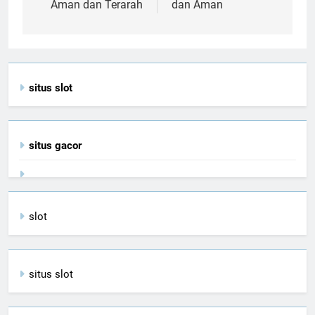
Aman dan Terarah
dan Aman
situs slot
situs gacor
slot
situs slot