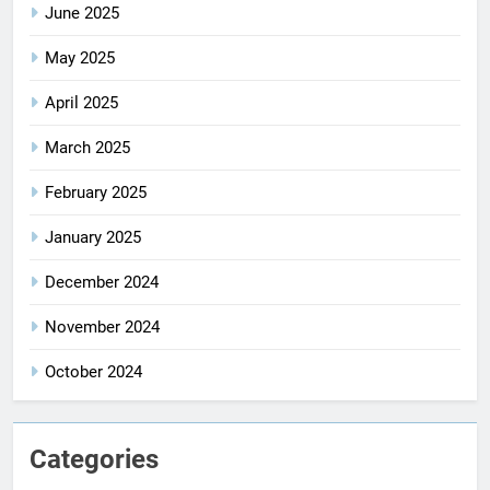
June 2025
May 2025
April 2025
March 2025
February 2025
January 2025
December 2024
November 2024
October 2024
Categories