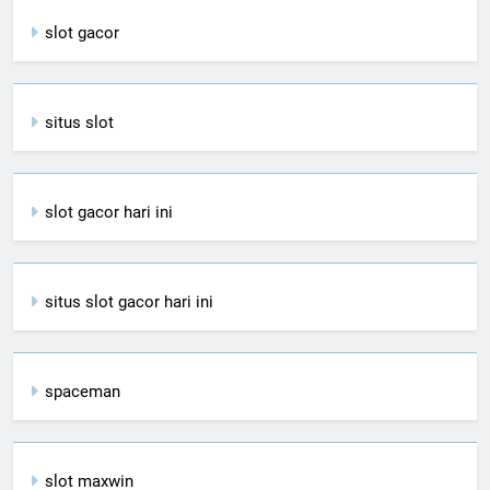
slot gacor
situs slot
slot gacor hari ini
situs slot gacor hari ini
spaceman
slot maxwin