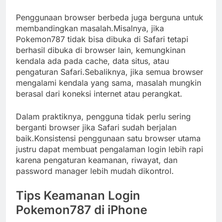
Penggunaan browser berbeda juga berguna untuk
membandingkan masalah.Misalnya, jika
Pokemon787 tidak bisa dibuka di Safari tetapi
berhasil dibuka di browser lain, kemungkinan
kendala ada pada cache, data situs, atau
pengaturan Safari.Sebaliknya, jika semua browser
mengalami kendala yang sama, masalah mungkin
berasal dari koneksi internet atau perangkat.
Dalam praktiknya, pengguna tidak perlu sering
berganti browser jika Safari sudah berjalan
baik.Konsistensi penggunaan satu browser utama
justru dapat membuat pengalaman login lebih rapi
karena pengaturan keamanan, riwayat, dan
password manager lebih mudah dikontrol.
Tips Keamanan Login
Pokemon787 di iPhone