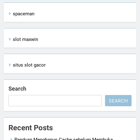
spaceman
slot maxwin
situs slot gacor
Search
SEARCH
Recent Posts
Panduan Menghapus Cache sebelum Membuka