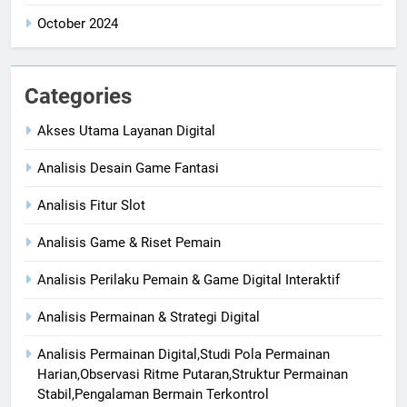
October 2024
Categories
Akses Utama Layanan Digital
Analisis Desain Game Fantasi
Analisis Fitur Slot
Analisis Game & Riset Pemain
Analisis Perilaku Pemain & Game Digital Interaktif
Analisis Permainan & Strategi Digital
Analisis Permainan Digital,Studi Pola Permainan
Harian,Observasi Ritme Putaran,Struktur Permainan
Stabil,Pengalaman Bermain Terkontrol