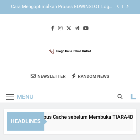
Skip
Login Edwinslot dengan Pengalaman Akses yang
to
Lebih Sederhana dan Aman Dipahami
content
Panduan Praktis Lebah4D Login Melalui Browser
dengan Akses yang Aman dan Tertata
Panduan Menghapus Cache sebelum Membuka
TIARA4D Link Alternatif
Cara Mengoptimalkan Proses EDWINSLOT Login
agar Lebih Cepat
Login Edwinslot dengan Pengalaman Akses yang
Lebih Sederhana dan Aman Dipahami
Diego Dalla
Dapatkan Kosmetik Berkualitas Dari Diego
Panduan Praktis Lebah4D Login Melalui Browser
NEWSLETTER
RANDOM NEWS
Palma Outlet
dengan Akses yang Aman dan Tertata
Dalla Palma Outlet.
MENU
nduan Menghapus Cache sebelum Membuka TIARA4D Link Alt
HEADLINES
Weeks Ago