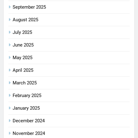
September 2025
August 2025
July 2025
June 2025
May 2025
April 2025
March 2025
February 2025
January 2025
December 2024
November 2024