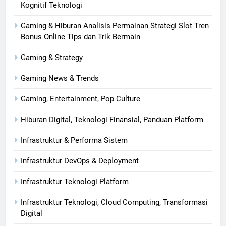
Kognitif Teknologi
Gaming & Hiburan Analisis Permainan Strategi Slot Tren
Bonus Online Tips dan Trik Bermain
Gaming & Strategy
Gaming News & Trends
Gaming, Entertainment, Pop Culture
Hiburan Digital, Teknologi Finansial, Panduan Platform
Infrastruktur & Performa Sistem
Infrastruktur DevOps & Deployment
Infrastruktur Teknologi Platform
Infrastruktur Teknologi, Cloud Computing, Transformasi
Digital