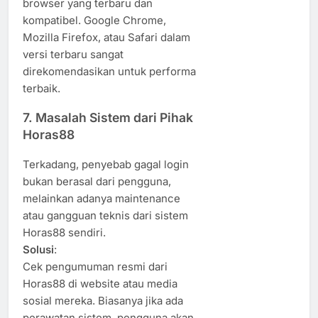
browser yang terbaru dan
kompatibel. Google Chrome,
Mozilla Firefox, atau Safari dalam
versi terbaru sangat
direkomendasikan untuk performa
terbaik.
7. Masalah Sistem dari Pihak
Horas88
Terkadang, penyebab gagal login
bukan berasal dari pengguna,
melainkan adanya maintenance
atau gangguan teknis dari sistem
Horas88 sendiri.
Solusi
:
Cek pengumuman resmi dari
Horas88 di website atau media
sosial mereka. Biasanya jika ada
perawatan sistem, pengguna akan