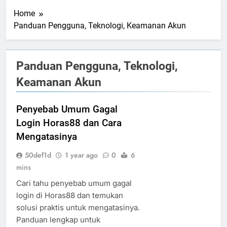
Home
Panduan Pengguna, Teknologi, Keamanan Akun
Panduan Pengguna, Teknologi,
Keamanan Akun
Penyebab Umum Gagal
Login Horas88 dan Cara
Mengatasinya
50def1d
1 year ago
0
6
mins
Cari tahu penyebab umum gagal
login di Horas88 dan temukan
solusi praktis untuk mengatasinya.
Panduan lengkap untuk