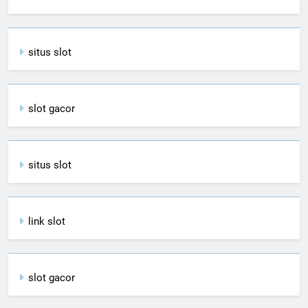
situs slot
slot gacor
situs slot
link slot
slot gacor