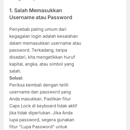
1. Salah Memasukkan
Username atau Password
Penyebab paling umum dari
kegagalan login adalah kesalahan
dalam memasukkan username atau
password. Terkadang, tanpa
disadari, kita mengetikkan huruf
kapital, angka, atau simbol yang
salah.
Solusi
:
Periksa kembali dengan teliti
username dan password yang
Anda masukkan. Pastikan fitur
Caps Lock di keyboard tidak aktif
jika tidak diperlukan. Jika Anda
lupa password, segera gunakan
fitur “Lupa Password” untuk