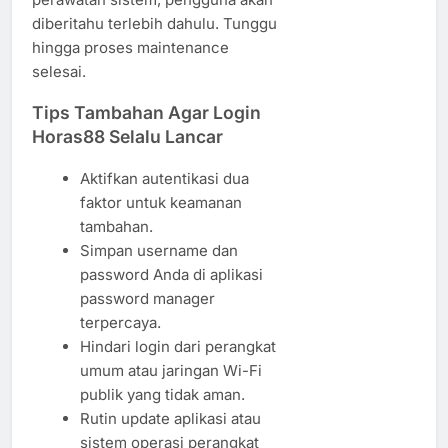
diberitahu terlebih dahulu. Tunggu
hingga proses maintenance
selesai.
Tips Tambahan Agar Login
Horas88 Selalu Lancar
Aktifkan autentikasi dua
faktor untuk keamanan
tambahan.
Simpan username dan
password Anda di aplikasi
password manager
terpercaya.
Hindari login dari perangkat
umum atau jaringan Wi-Fi
publik yang tidak aman.
Rutin update aplikasi atau
sistem operasi perangkat