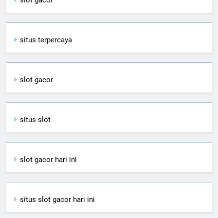
situs terpercaya
slot gacor
situs slot
slot gacor hari ini
situs slot gacor hari ini