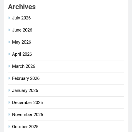
Archives
July 2026
June 2026
May 2026
April 2026
March 2026
February 2026
January 2026
December 2025
November 2025
October 2025