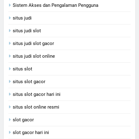
Sistem Akses dan Pengalaman Pengguna
situs judi
situs judi slot
situs judi slot gacor
situs judi slot online
situs slot
situs slot gacor
situs slot gacor hari ini
situs slot online resmi
slot gacor
slot gacor hari ini