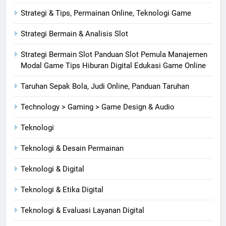
Strategi & Tips, Permainan Online, Teknologi Game
Strategi Bermain & Analisis Slot
Strategi Bermain Slot Panduan Slot Pemula Manajemen
Modal Game Tips Hiburan Digital Edukasi Game Online
Taruhan Sepak Bola, Judi Online, Panduan Taruhan
Technology > Gaming > Game Design & Audio
Teknologi
Teknologi & Desain Permainan
Teknologi & Digital
Teknologi & Etika Digital
Teknologi & Evaluasi Layanan Digital