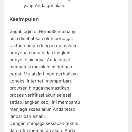
yang Anda gunakan.
Kesimpulan
Gagal login di Horas88 memang
bisa disebabkan oleh berbagai
faktor, namun dengan memahami
penyebab umum dan langkah
penyelesaiannya, Anda dapat
mengatasi masalah ini dengan
cepat. Mulai dari memperhatikan
koneksi internet, memperbarui
browser, hingga memastikan
proses verifikasi akun selesai,
setiap langkah kecil ini membantu
menjaga akses akun Anda tetap
lancar dan aman.
Dengan menjaga kesiapan teknis
dan rutin memantau akun, Anda