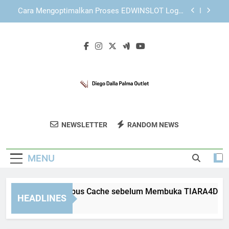
Skip
Login Edwinslot dengan Pengalaman Akses yang
to
Lebih Sederhana dan Aman Dipahami
content
Panduan Praktis Lebah4D Login Melalui Browser
dengan Akses yang Aman dan Tertata
Panduan Menghapus Cache sebelum Membuka
TIARA4D Link Alternatif
Cara Mengoptimalkan Proses EDWINSLOT Login
agar Lebih Cepat
Login Edwinslot dengan Pengalaman Akses yang
Lebih Sederhana dan Aman Dipahami
Diego Dalla
Dapatkan Kosmetik Berkualitas Dari Diego
Panduan Praktis Lebah4D Login Melalui Browser
NEWSLETTER
RANDOM NEWS
Palma Outlet
dengan Akses yang Aman dan Tertata
Dalla Palma Outlet.
MENU
nduan Menghapus Cache sebelum Membuka TIARA4D Link Alt
HEADLINES
Month Ago