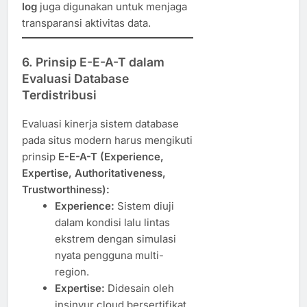
log
juga digunakan untuk menjaga
transparansi aktivitas data.
6. Prinsip E-E-A-T dalam
Evaluasi Database
Terdistribusi
Evaluasi kinerja sistem database
pada situs modern harus mengikuti
prinsip
E-E-A-T (Experience,
Expertise, Authoritativeness,
Trustworthiness):
Experience:
Sistem diuji
dalam kondisi lalu lintas
ekstrem dengan simulasi
nyata pengguna multi-
region.
Expertise:
Didesain oleh
insinyur cloud bersertifikat