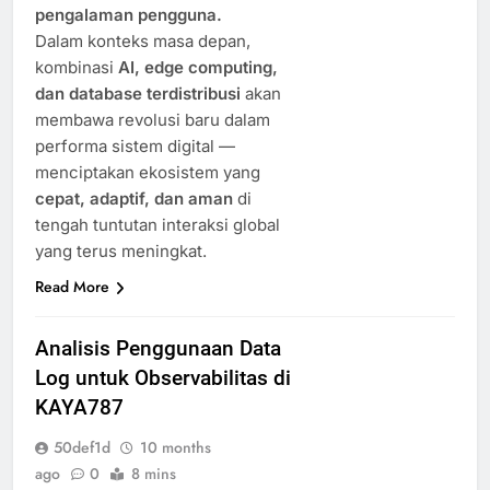
pengalaman pengguna.
Dalam konteks masa depan,
kombinasi
AI, edge computing,
dan database terdistribusi
akan
membawa revolusi baru dalam
performa sistem digital —
menciptakan ekosistem yang
cepat, adaptif, dan aman
di
tengah tuntutan interaksi global
yang terus meningkat.
Read More
Analisis Penggunaan Data
Log untuk Observabilitas di
KAYA787
50def1d
10 months
ago
0
8 mins