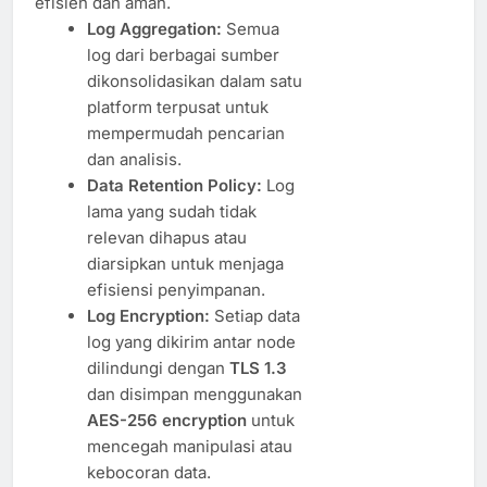
efisien dan aman.
Log Aggregation:
Semua
log dari berbagai sumber
dikonsolidasikan dalam satu
platform terpusat untuk
mempermudah pencarian
dan analisis.
Data Retention Policy:
Log
lama yang sudah tidak
relevan dihapus atau
diarsipkan untuk menjaga
efisiensi penyimpanan.
Log Encryption:
Setiap data
log yang dikirim antar node
dilindungi dengan
TLS 1.3
dan disimpan menggunakan
AES-256 encryption
untuk
mencegah manipulasi atau
kebocoran data.