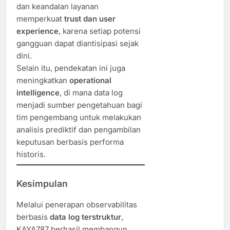
dan keandalan layanan
memperkuat
trust dan user
experience
, karena setiap potensi
gangguan dapat diantisipasi sejak
dini.
Selain itu, pendekatan ini juga
meningkatkan
operational
intelligence
, di mana data log
menjadi sumber pengetahuan bagi
tim pengembang untuk melakukan
analisis prediktif dan pengambilan
keputusan berbasis performa
historis.
Kesimpulan
Melalui penerapan observabilitas
berbasis
data log terstruktur
,
KAYA787 berhasil membangun