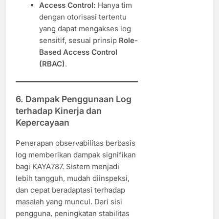
Access Control:
Hanya tim
dengan otorisasi tertentu
yang dapat mengakses log
sensitif, sesuai prinsip
Role-
Based Access Control
(RBAC)
.
6. Dampak Penggunaan Log
terhadap Kinerja dan
Kepercayaan
Penerapan observabilitas berbasis
log memberikan dampak signifikan
bagi KAYA787. Sistem menjadi
lebih tangguh, mudah diinspeksi,
dan cepat beradaptasi terhadap
masalah yang muncul. Dari sisi
pengguna, peningkatan stabilitas