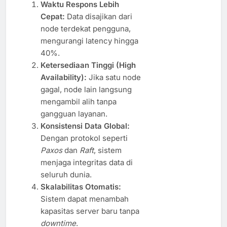
Waktu Respons Lebih
Cepat:
Data disajikan dari
node terdekat pengguna,
mengurangi latency hingga
40%.
Ketersediaan Tinggi (High
Availability):
Jika satu node
gagal, node lain langsung
mengambil alih tanpa
gangguan layanan.
Konsistensi Data Global:
Dengan protokol seperti
Paxos
dan
Raft
, sistem
menjaga integritas data di
seluruh dunia.
Skalabilitas Otomatis:
Sistem dapat menambah
kapasitas server baru tanpa
downtime
.