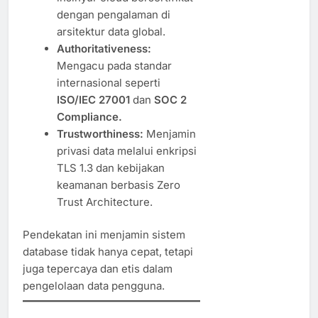
dengan pengalaman di
arsitektur data global.
Authoritativeness:
Mengacu pada standar
internasional seperti
ISO/IEC 27001
dan
SOC 2
Compliance.
Trustworthiness:
Menjamin
privasi data melalui enkripsi
TLS 1.3 dan kebijakan
keamanan berbasis Zero
Trust Architecture.
Pendekatan ini menjamin sistem
database tidak hanya cepat, tetapi
juga tepercaya dan etis dalam
pengelolaan data pengguna.