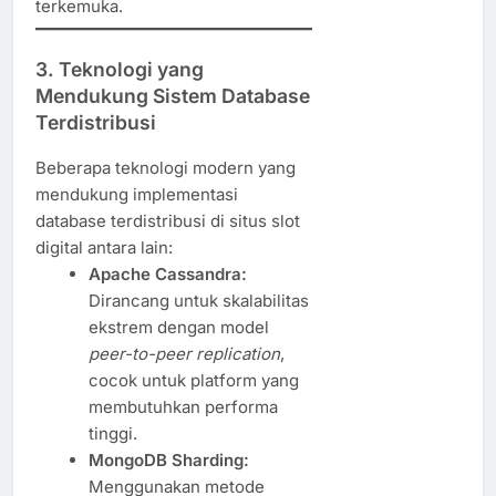
terkemuka.
3. Teknologi yang
Mendukung Sistem Database
Terdistribusi
Beberapa teknologi modern yang
mendukung implementasi
database terdistribusi di situs slot
digital antara lain:
Apache Cassandra:
Dirancang untuk skalabilitas
ekstrem dengan model
peer-to-peer replication
,
cocok untuk platform yang
membutuhkan performa
tinggi.
MongoDB Sharding:
Menggunakan metode