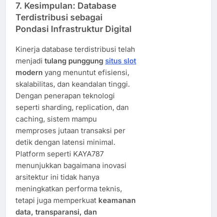
7. Kesimpulan: Database
Terdistribusi sebagai
Pondasi Infrastruktur Digital
Kinerja database terdistribusi telah
menjadi
tulang punggung
situs slot
modern
yang menuntut efisiensi,
skalabilitas, dan keandalan tinggi.
Dengan penerapan teknologi
seperti sharding, replication, dan
caching, sistem mampu
memproses jutaan transaksi per
detik dengan latensi minimal.
Platform seperti KAYA787
menunjukkan bagaimana inovasi
arsitektur ini tidak hanya
meningkatkan performa teknis,
tetapi juga memperkuat
keamanan
data, transparansi, dan