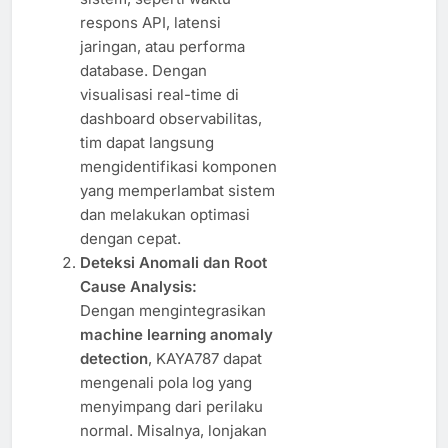
respons API, latensi
jaringan, atau performa
database. Dengan
visualisasi real-time di
dashboard observabilitas,
tim dapat langsung
mengidentifikasi komponen
yang memperlambat sistem
dan melakukan optimasi
dengan cepat.
Deteksi Anomali dan Root
Cause Analysis:
Dengan mengintegrasikan
machine learning anomaly
detection
, KAYA787 dapat
mengenali pola log yang
menyimpang dari perilaku
normal. Misalnya, lonjakan