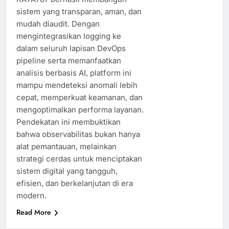
sistem yang transparan, aman, dan
mudah diaudit. Dengan
mengintegrasikan logging ke
dalam seluruh lapisan DevOps
pipeline serta memanfaatkan
analisis berbasis AI, platform ini
mampu mendeteksi anomali lebih
cepat, memperkuat keamanan, dan
mengoptimalkan performa layanan.
Pendekatan ini membuktikan
bahwa observabilitas bukan hanya
alat pemantauan, melainkan
strategi cerdas untuk menciptakan
sistem digital yang tangguh,
efisien, dan berkelanjutan di era
modern.
Read More