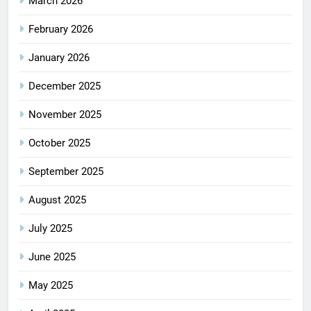
March 2026
February 2026
January 2026
December 2025
November 2025
October 2025
September 2025
August 2025
July 2025
June 2025
May 2025