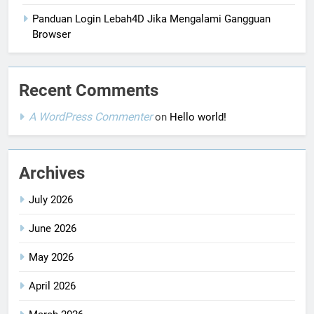
Panduan Login Lebah4D Jika Mengalami Gangguan
Browser
Recent Comments
A WordPress Commenter
on
Hello world!
Archives
July 2026
June 2026
May 2026
April 2026