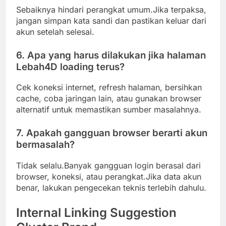
Sebaiknya hindari perangkat umum.Jika terpaksa,
jangan simpan kata sandi dan pastikan keluar dari
akun setelah selesai.
6. Apa yang harus dilakukan jika halaman
Lebah4D loading terus?
Cek koneksi internet, refresh halaman, bersihkan
cache, coba jaringan lain, atau gunakan browser
alternatif untuk memastikan sumber masalahnya.
7. Apakah gangguan browser berarti akun
bermasalah?
Tidak selalu.Banyak gangguan login berasal dari
browser, koneksi, atau perangkat.Jika data akun
benar, lakukan pengecekan teknis terlebih dahulu.
Internal Linking Suggestion