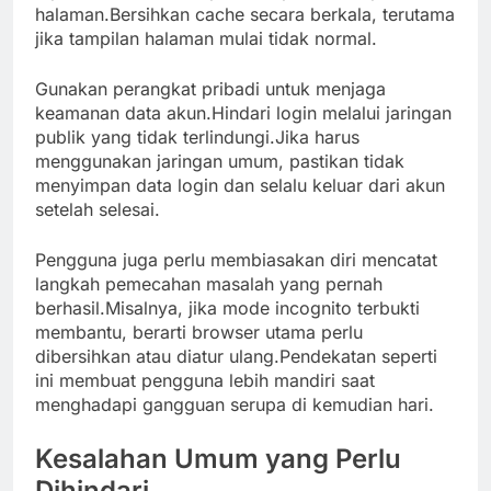
halaman.Bersihkan cache secara berkala, terutama
jika tampilan halaman mulai tidak normal.
Gunakan perangkat pribadi untuk menjaga
keamanan data akun.Hindari login melalui jaringan
publik yang tidak terlindungi.Jika harus
menggunakan jaringan umum, pastikan tidak
menyimpan data login dan selalu keluar dari akun
setelah selesai.
Pengguna juga perlu membiasakan diri mencatat
langkah pemecahan masalah yang pernah
berhasil.Misalnya, jika mode incognito terbukti
membantu, berarti browser utama perlu
dibersihkan atau diatur ulang.Pendekatan seperti
ini membuat pengguna lebih mandiri saat
menghadapi gangguan serupa di kemudian hari.
Kesalahan Umum yang Perlu
Dihindari