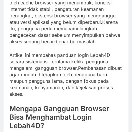
oleh cache browser yang menumpuk, koneksi
internet tidak stabil, pengaturan keamanan
perangkat, ekstensi browser yang mengganggu,
atau versi aplikasi yang belum diperbarui.Karena
itu, pengguna perlu memahami langkah
pengecekan dasar sebelum menyimpulkan bahwa
akses sedang benar-benar bermasalah.
Artikel ini membahas panduan login Lebah4D
secara sistematis, terutama ketika pengguna
mengalami gangguan browser.Pembahasan dibuat
agar mudah diterapkan oleh pengguna baru
maupun pengguna lama, dengan fokus pada
keamanan, kenyamanan, dan kejelasan proses
akses.
Mengapa Gangguan Browser
Bisa Menghambat Login
Lebah4D?