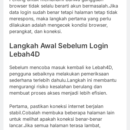
browser tidak selalu berarti akun bermasalah.Jika
data login sudah benar tetapi halaman tetap tidak
merespons, maka langkah pertama yang perlu
dilakukan adalah mengecek kondisi browser,
perangkat, dan koneksi.
Langkah Awal Sebelum Login
Lebah4D
Sebelum mencoba masuk kembali ke Lebah4D,
pengguna sebaiknya melakukan pemeriksaan
sederhana terlebih dahulu.Langkah ini membantu
mengurangi risiko kesalahan berulang dan
membuat proses akses menjadi lebih efisien.
Pertama, pastikan koneksi internet berjalan
stabil.Cobalah membuka beberapa halaman lain
untuk melihat apakah koneksi benar-benar
lancar.Jika semua halaman terasa lambat,