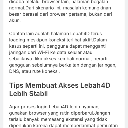
dicoba melalui browser lain, halaman berjalan
normal.Dari skenario ini, masalah kemungkinan
besar berasal dari browser pertama, bukan dari
akun.
Contoh lain adalah halaman Lebah4D terus
loading meskipun koneksi terlihat aktif.Dalam
kasus seperti ini, pengguna dapat mengganti
jaringan dari Wi-Fi ke data seluler atau
sebaliknya.Jika akses kembali normal, berarti
gangguan sebelumnya berkaitan dengan jaringan,
DNS, atau rute koneksi.
Tips Membuat Akses Lebah4D
Lebih Stabil
Agar proses login Lebah4D lebih nyaman,
gunakan browser yang rutin diperbarui.Jangan
terlalu banyak memasang ekstensi yang tidak
diperlukan karena dapat memperlambat pemuatan