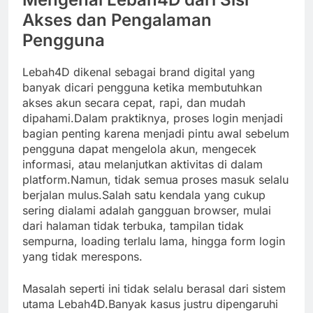
Akses dan Pengalaman
Pengguna
Lebah4D dikenal sebagai brand digital yang
banyak dicari pengguna ketika membutuhkan
akses akun secara cepat, rapi, dan mudah
dipahami.Dalam praktiknya, proses login menjadi
bagian penting karena menjadi pintu awal sebelum
pengguna dapat mengelola akun, mengecek
informasi, atau melanjutkan aktivitas di dalam
platform.Namun, tidak semua proses masuk selalu
berjalan mulus.Salah satu kendala yang cukup
sering dialami adalah gangguan browser, mulai
dari halaman tidak terbuka, tampilan tidak
sempurna, loading terlalu lama, hingga form login
yang tidak merespons.
Masalah seperti ini tidak selalu berasal dari sistem
utama Lebah4D.Banyak kasus justru dipengaruhi