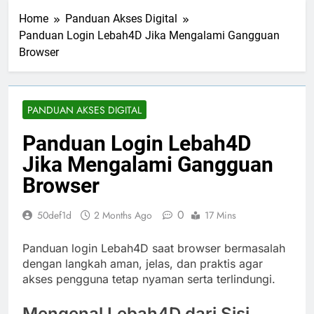
Home
Panduan Akses Digital
Panduan Login Lebah4D Jika Mengalami Gangguan
Browser
PANDUAN AKSES DIGITAL
Panduan Login Lebah4D
Jika Mengalami Gangguan
Browser
0
50def1d
2 Months Ago
17 Mins
Panduan login Lebah4D saat browser bermasalah
dengan langkah aman, jelas, dan praktis agar
akses pengguna tetap nyaman serta terlindungi.
Mengenal Lebah4D dari Sisi