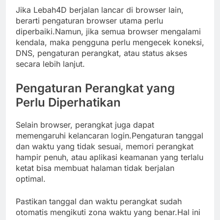
Jika Lebah4D berjalan lancar di browser lain,
berarti pengaturan browser utama perlu
diperbaiki.Namun, jika semua browser mengalami
kendala, maka pengguna perlu mengecek koneksi,
DNS, pengaturan perangkat, atau status akses
secara lebih lanjut.
Pengaturan Perangkat yang
Perlu Diperhatikan
Selain browser, perangkat juga dapat
memengaruhi kelancaran login.Pengaturan tanggal
dan waktu yang tidak sesuai, memori perangkat
hampir penuh, atau aplikasi keamanan yang terlalu
ketat bisa membuat halaman tidak berjalan
optimal.
Pastikan tanggal dan waktu perangkat sudah
otomatis mengikuti zona waktu yang benar.Hal ini