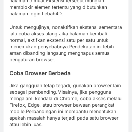
halaman dimuat.Ekstensi tersebut mungkin
memblokir elemen tertentu yang dibutuhkan
halaman login Lebah4D.
Untuk mengujinya, nonaktifkan ekstensi sementara
lalu coba akses ulang.Jika halaman kembali
normal, aktifkan ekstensi satu per satu untuk
menemukan penyebabnya.Pendekatan ini lebih
aman dibanding langsung menghapus semua
pengaturan browser.
Coba Browser Berbeda
Jika gangguan tetap terjadi, gunakan browser lain
sebagai pembanding.Misalnya, jika pengguna
mengalami kendala di Chrome, coba akses melalui
Firefox, Edge, atau browser bawaan perangkat
mobile.Perbandingan ini membantu menentukan
apakah masalah hanya terjadi pada satu browser
atau lebih luas.