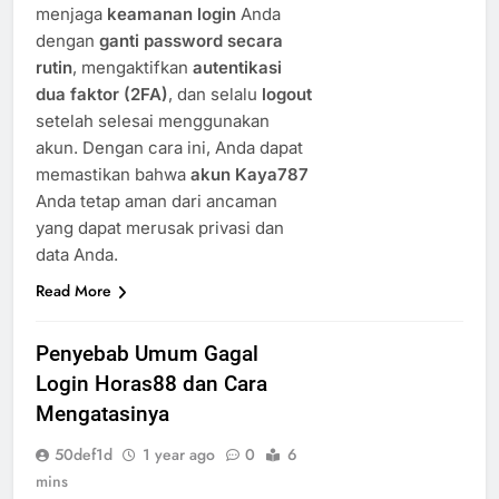
menjaga
keamanan login
Anda
dengan
ganti password secara
rutin
, mengaktifkan
autentikasi
dua faktor (2FA)
, dan selalu
logout
setelah selesai menggunakan
akun. Dengan cara ini, Anda dapat
memastikan bahwa
akun Kaya787
Anda tetap aman dari ancaman
yang dapat merusak privasi dan
data Anda.
Read More
Penyebab Umum Gagal
Login Horas88 dan Cara
Mengatasinya
50def1d
1 year ago
0
6
mins