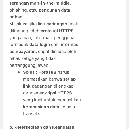
serangan man-in-the-middle
,
phishing
, atau
pencurian data
pribadi
.
Misalnya, jika
link cadangan
tidak
dilindungi oleh
protokol HTTPS
yang aman, informasi pengguna,
termasuk
data login
dan
informasi
pembayaran
, dapat disadap oleh
pihak ketiga yang tidak
bertanggung jawab.
Solusi:
Horas88
harus
memastikan bahwa
setiap
link cadangan
dilengkapi
dengan
enkripsi HTTPS
yang kuat untuk memastikan
kerahasiaan data
selama
transaksi.
b.
Ketersediaan dan Keandalan