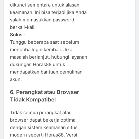
dikunci sementara untuk alasan
keamanan. Ini bisa terjadi jika Anda
salah memasukkan password
berkali-kali.
Solusi
:
Tunggu beberapa saat sebelum
mencoba login kembali. Jika
masalah berlanjut, hubungi layanan
dukungan Horas88 untuk
mendapatkan bantuan pemulihan
akun.
6. Perangkat atau Browser
Tidak Kompatibel
Tidak semua perangkat atau
browser dapat bekerja optimal
dengan sistem keamanan situs
modern seperti Horas88. Versi