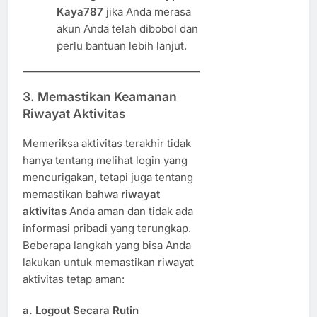
Kaya787
jika Anda merasa
akun Anda telah dibobol dan
perlu bantuan lebih lanjut.
3. Memastikan Keamanan
Riwayat Aktivitas
Memeriksa aktivitas terakhir tidak
hanya tentang melihat login yang
mencurigakan, tetapi juga tentang
memastikan bahwa
riwayat
aktivitas
Anda aman dan tidak ada
informasi pribadi yang terungkap.
Beberapa langkah yang bisa Anda
lakukan untuk memastikan riwayat
aktivitas tetap aman:
a.
Logout Secara Rutin