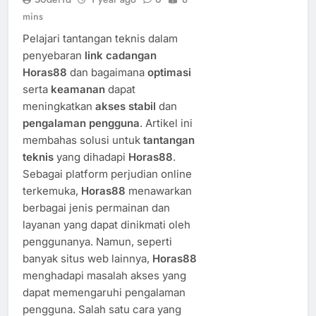
mins
Pelajari tantangan teknis dalam
penyebaran
link cadangan
Horas88
dan bagaimana
optimasi
serta
keamanan
dapat
meningkatkan
akses stabil
dan
pengalaman pengguna
. Artikel ini
membahas solusi untuk
tantangan
teknis
yang dihadapi
Horas88
.
Sebagai platform perjudian online
terkemuka,
Horas88
menawarkan
berbagai jenis permainan dan
layanan yang dapat dinikmati oleh
penggunanya. Namun, seperti
banyak situs web lainnya,
Horas88
menghadapi masalah akses yang
dapat memengaruhi pengalaman
pengguna. Salah satu cara yang