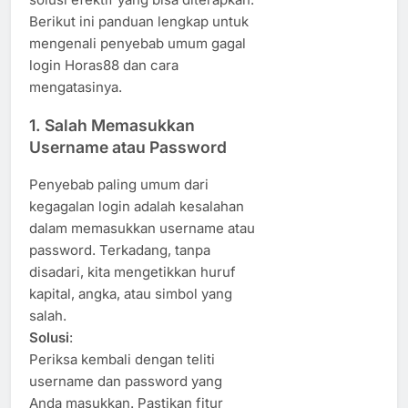
Berikut ini panduan lengkap untuk
mengenali penyebab umum gagal
login Horas88 dan cara
mengatasinya.
1. Salah Memasukkan
Username atau Password
Penyebab paling umum dari
kegagalan login adalah kesalahan
dalam memasukkan username atau
password. Terkadang, tanpa
disadari, kita mengetikkan huruf
kapital, angka, atau simbol yang
salah.
Solusi
:
Periksa kembali dengan teliti
username dan password yang
Anda masukkan. Pastikan fitur