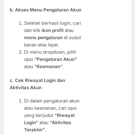
b.
Akses Menu Pengaturan Akun
Setelah berhasil login, cari
dan klik
ikon profil
atau
menu pengaturan
di sudut
kanan atas layar.
Di menu dropdown, pilih
opsi
“Pengaturan Akun”
atau
“Keamanan”
.
c.
Cek Riwayat Login dan
Aktivitas Akun
Di dalam pengaturan akun
atau keamanan, cari opsi
yang berjudul
“Riwayat
Login”
atau
“Aktivitas
Terakhir”
.