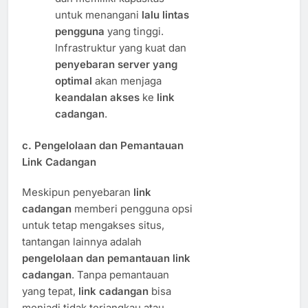
untuk menangani
lalu lintas
pengguna
yang tinggi.
Infrastruktur yang kuat dan
penyebaran server yang
optimal
akan menjaga
keandalan akses
ke
link
cadangan
.
c.
Pengelolaan dan Pemantauan
Link Cadangan
Meskipun penyebaran
link
cadangan
memberi pengguna opsi
untuk tetap mengakses situs,
tantangan lainnya adalah
pengelolaan dan pemantauan link
cadangan
. Tanpa pemantauan
yang tepat,
link cadangan
bisa
menjadi tidak terjangkau atau