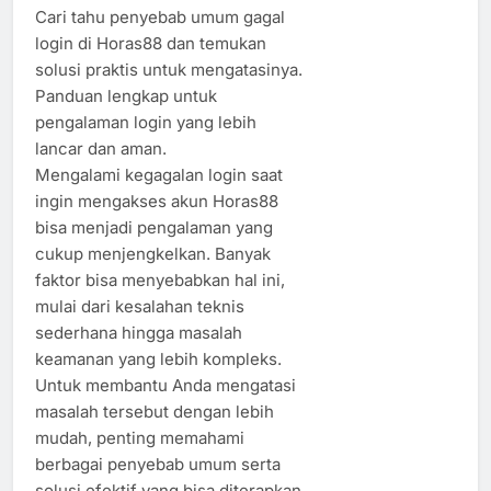
Cari tahu penyebab umum gagal
login di Horas88 dan temukan
solusi praktis untuk mengatasinya.
Panduan lengkap untuk
pengalaman login yang lebih
lancar dan aman.
Mengalami kegagalan login saat
ingin mengakses akun Horas88
bisa menjadi pengalaman yang
cukup menjengkelkan. Banyak
faktor bisa menyebabkan hal ini,
mulai dari kesalahan teknis
sederhana hingga masalah
keamanan yang lebih kompleks.
Untuk membantu Anda mengatasi
masalah tersebut dengan lebih
mudah, penting memahami
berbagai penyebab umum serta
solusi efektif yang bisa diterapkan.