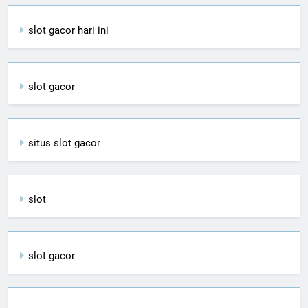
slot gacor hari ini
slot gacor
situs slot gacor
slot
slot gacor