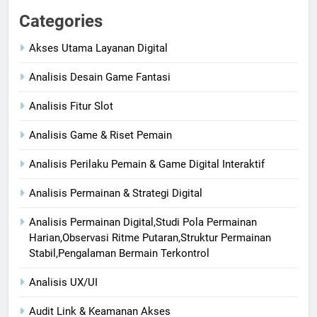
Categories
Akses Utama Layanan Digital
Analisis Desain Game Fantasi
Analisis Fitur Slot
Analisis Game & Riset Pemain
Analisis Perilaku Pemain & Game Digital Interaktif
Analisis Permainan & Strategi Digital
Analisis Permainan Digital,Studi Pola Permainan
Harian,Observasi Ritme Putaran,Struktur Permainan
Stabil,Pengalaman Bermain Terkontrol
Analisis UX/UI
Audit Link & Keamanan Akses