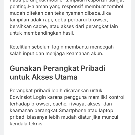
penting.Halaman yang responsif membuat tombol
mudah ditekan dan teks nyaman dibaca.Jika
tampilan tidak rapi, coba perbarui browser,
bersihkan cache, atau akses dari perangkat lain
untuk membandingkan hasil.
Ketelitian sebelum login membantu mencegah
salah input dan menjaga keamanan akun.
Gunakan Perangkat Pribadi
untuk Akses Utama
Perangkat pribadi lebih disarankan untuk
Edwinslot Login karena pengguna memiliki kontrol
terhadap browser, cache, riwayat akses, dan
keamanan perangkat.Smartphone atau laptop
pribadi biasanya lebih mudah diatur jika muncul
kendala teknis.