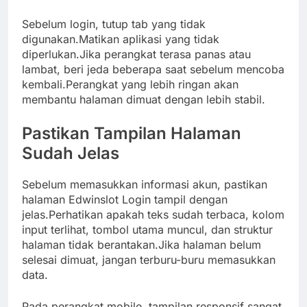
Sebelum login, tutup tab yang tidak
digunakan.Matikan aplikasi yang tidak
diperlukan.Jika perangkat terasa panas atau
lambat, beri jeda beberapa saat sebelum mencoba
kembali.Perangkat yang lebih ringan akan
membantu halaman dimuat dengan lebih stabil.
Pastikan Tampilan Halaman
Sudah Jelas
Sebelum memasukkan informasi akun, pastikan
halaman Edwinslot Login tampil dengan
jelas.Perhatikan apakah teks sudah terbaca, kolom
input terlihat, tombol utama muncul, dan struktur
halaman tidak berantakan.Jika halaman belum
selesai dimuat, jangan terburu-buru memasukkan
data.
Pada perangkat mobile, tampilan responsif sangat