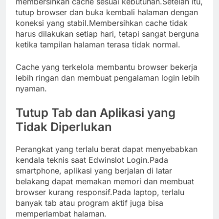
membersihkan cache sesuai kebutuhan.Setelah itu,
tutup browser dan buka kembali halaman dengan
koneksi yang stabil.Membersihkan cache tidak
harus dilakukan setiap hari, tetapi sangat berguna
ketika tampilan halaman terasa tidak normal.
Cache yang terkelola membantu browser bekerja
lebih ringan dan membuat pengalaman login lebih
nyaman.
Tutup Tab dan Aplikasi yang
Tidak Diperlukan
Perangkat yang terlalu berat dapat menyebabkan
kendala teknis saat Edwinslot Login.Pada
smartphone, aplikasi yang berjalan di latar
belakang dapat memakan memori dan membuat
browser kurang responsif.Pada laptop, terlalu
banyak tab atau program aktif juga bisa
memperlambat halaman.