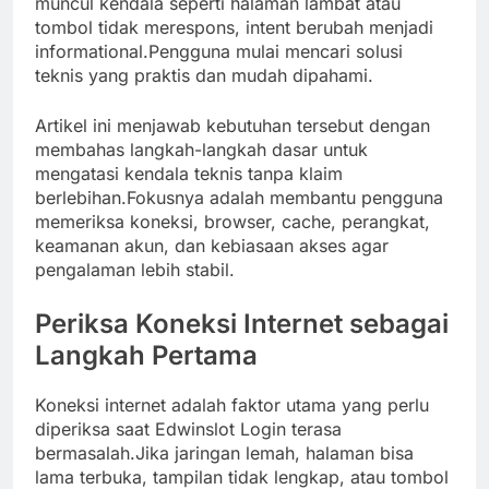
muncul kendala seperti halaman lambat atau
tombol tidak merespons, intent berubah menjadi
informational.Pengguna mulai mencari solusi
teknis yang praktis dan mudah dipahami.
Artikel ini menjawab kebutuhan tersebut dengan
membahas langkah-langkah dasar untuk
mengatasi kendala teknis tanpa klaim
berlebihan.Fokusnya adalah membantu pengguna
memeriksa koneksi, browser, cache, perangkat,
keamanan akun, dan kebiasaan akses agar
pengalaman lebih stabil.
Periksa Koneksi Internet sebagai
Langkah Pertama
Koneksi internet adalah faktor utama yang perlu
diperiksa saat Edwinslot Login terasa
bermasalah.Jika jaringan lemah, halaman bisa
lama terbuka, tampilan tidak lengkap, atau tombol