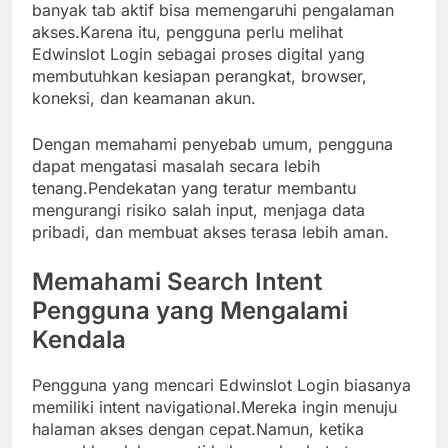
banyak tab aktif bisa memengaruhi pengalaman
akses.Karena itu, pengguna perlu melihat
Edwinslot Login sebagai proses digital yang
membutuhkan kesiapan perangkat, browser,
koneksi, dan keamanan akun.
Dengan memahami penyebab umum, pengguna
dapat mengatasi masalah secara lebih
tenang.Pendekatan yang teratur membantu
mengurangi risiko salah input, menjaga data
pribadi, dan membuat akses terasa lebih aman.
Memahami Search Intent
Pengguna yang Mengalami
Kendala
Pengguna yang mencari Edwinslot Login biasanya
memiliki intent navigational.Mereka ingin menuju
halaman akses dengan cepat.Namun, ketika