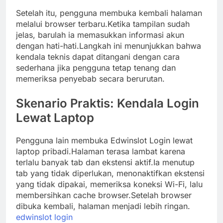
Setelah itu, pengguna membuka kembali halaman
melalui browser terbaru.Ketika tampilan sudah
jelas, barulah ia memasukkan informasi akun
dengan hati-hati.Langkah ini menunjukkan bahwa
kendala teknis dapat ditangani dengan cara
sederhana jika pengguna tetap tenang dan
memeriksa penyebab secara berurutan.
Skenario Praktis: Kendala Login
Lewat Laptop
Pengguna lain membuka Edwinslot Login lewat
laptop pribadi.Halaman terasa lambat karena
terlalu banyak tab dan ekstensi aktif.Ia menutup
tab yang tidak diperlukan, menonaktifkan ekstensi
yang tidak dipakai, memeriksa koneksi Wi-Fi, lalu
membersihkan cache browser.Setelah browser
dibuka kembali, halaman menjadi lebih ringan.
edwinslot login