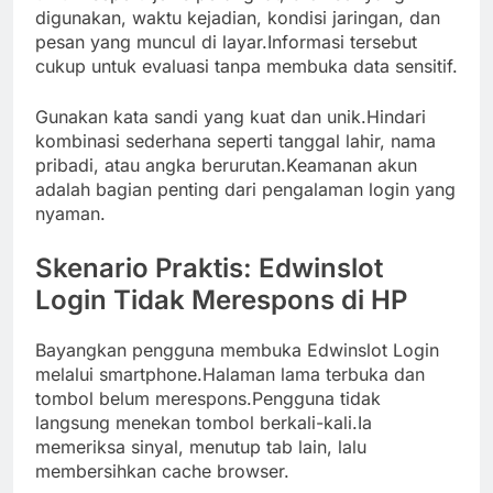
digunakan, waktu kejadian, kondisi jaringan, dan
pesan yang muncul di layar.Informasi tersebut
cukup untuk evaluasi tanpa membuka data sensitif.
Gunakan kata sandi yang kuat dan unik.Hindari
kombinasi sederhana seperti tanggal lahir, nama
pribadi, atau angka berurutan.Keamanan akun
adalah bagian penting dari pengalaman login yang
nyaman.
Skenario Praktis: Edwinslot
Login Tidak Merespons di HP
Bayangkan pengguna membuka Edwinslot Login
melalui smartphone.Halaman lama terbuka dan
tombol belum merespons.Pengguna tidak
langsung menekan tombol berkali-kali.Ia
memeriksa sinyal, menutup tab lain, lalu
membersihkan cache browser.