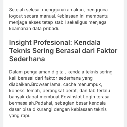
Setelah selesai menggunakan akun, pengguna
logout secara manual.Kebiasaan ini membantu
menjaga akses tetap stabil sekaligus menjaga
keamanan data pribadi.
Insight Profesional: Kendala
Teknis Sering Berasal dari Faktor
Sederhana
Dalam pengalaman digital, kendala teknis sering
kali berasal dari faktor sederhana yang
diabaikan.Browser lama, cache menumpuk,
koneksi lemah, perangkat berat, dan tab terlalu
banyak dapat membuat Edwinslot Login terasa
bermasalah.Padahal, sebagian besar kendala
dasar bisa dikurangi dengan kebiasaan teknis
yang rapi.