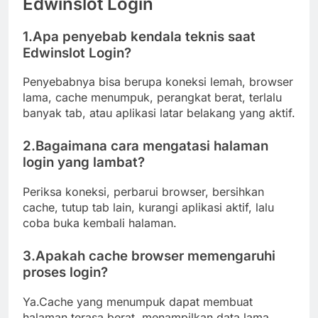
Edwinslot Login
1.Apa penyebab kendala teknis saat
Edwinslot Login?
Penyebabnya bisa berupa koneksi lemah, browser
lama, cache menumpuk, perangkat berat, terlalu
banyak tab, atau aplikasi latar belakang yang aktif.
2.Bagaimana cara mengatasi halaman
login yang lambat?
Periksa koneksi, perbarui browser, bersihkan
cache, tutup tab lain, kurangi aplikasi aktif, lalu
coba buka kembali halaman.
3.Apakah cache browser memengaruhi
proses login?
Ya.Cache yang menumpuk dapat membuat
halaman terasa berat, menampilkan data lama,