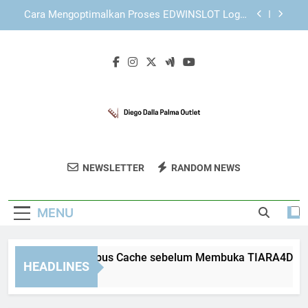
Skip
Login Edwinslot dengan Pengalaman Akses yang
to
Lebih Sederhana dan Aman Dipahami
content
Panduan Praktis Lebah4D Login Melalui Browser
dengan Akses yang Aman dan Tertata
Panduan Menghapus Cache sebelum Membuka
TIARA4D Link Alternatif
Cara Mengoptimalkan Proses EDWINSLOT Login
agar Lebih Cepat
Login Edwinslot dengan Pengalaman Akses yang
Lebih Sederhana dan Aman Dipahami
Diego Dalla
Dapatkan Kosmetik Berkualitas Dari Diego
Panduan Praktis Lebah4D Login Melalui Browser
NEWSLETTER
RANDOM NEWS
Palma Outlet
dengan Akses yang Aman dan Tertata
Dalla Palma Outlet.
MENU
nduan Menghapus Cache sebelum Membuka TIARA4D Link Alt
HEADLINES
Month Ago