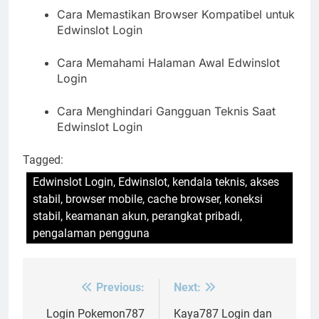
Cara Memastikan Browser Kompatibel untuk
Edwinslot Login
Cara Memahami Halaman Awal Edwinslot
Login
Cara Menghindari Gangguan Teknis Saat
Edwinslot Login
Tagged:
Edwinslot Login, Edwinslot, kendala teknis, akses
stabil, browser mobile, cache browser, koneksi
stabil, keamanan akun, perangkat pribadi,
pengalaman pengguna
Previous:
Next:
Post
navigation
Login Pokemon787
Kaya787 Login dan