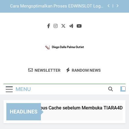
Skip
Login Edwinslot dengan Pengalaman Akses yang
to
Lebih Sederhana dan Aman Dipahami
content
Panduan Praktis Lebah4D Login Melalui Browser
dengan Akses yang Aman dan Tertata
Panduan Menghapus Cache sebelum Membuka
TIARA4D Link Alternatif
Cara Mengoptimalkan Proses EDWINSLOT Login
agar Lebih Cepat
Login Edwinslot dengan Pengalaman Akses yang
Lebih Sederhana dan Aman Dipahami
Diego Dalla
Dapatkan Kosmetik Berkualitas Dari Diego
Panduan Praktis Lebah4D Login Melalui Browser
NEWSLETTER
RANDOM NEWS
Palma Outlet
dengan Akses yang Aman dan Tertata
Dalla Palma Outlet.
MENU
nduan Menghapus Cache sebelum Membuka TIARA4D Link Alt
HEADLINES
Weeks Ago