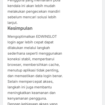
Pengguna yang memahami pola
kendala ini akan lebih mudah
melakukan pengecekan mandiri
sebelum mencari solusi lebih
lanjut.
Kesimpulan
Mengoptimalkan EDWINSLOT
login agar lebih cepat dapat
dilakukan melalui langkah
sederhana seperti menggunakan
koneksi stabil, memperbarui
browser, membersihkan cache,
menutup aplikasi tidak penting,
dan memastikan data login benar.
Selain mempercepat akses,
langkah ini juga membantu
meningkatkan keamanan dan
kenyamanan pengguna.
Dengan kebiasaan akses yang