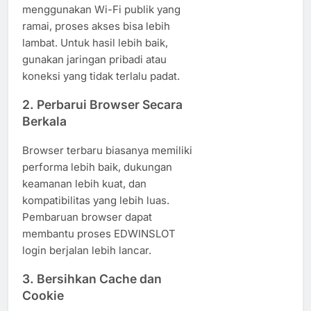
menggunakan Wi-Fi publik yang
ramai, proses akses bisa lebih
lambat. Untuk hasil lebih baik,
gunakan jaringan pribadi atau
koneksi yang tidak terlalu padat.
2. Perbarui Browser Secara
Berkala
Browser terbaru biasanya memiliki
performa lebih baik, dukungan
keamanan lebih kuat, dan
kompatibilitas yang lebih luas.
Pembaruan browser dapat
membantu proses EDWINSLOT
login berjalan lebih lancar.
3. Bersihkan Cache dan
Cookie