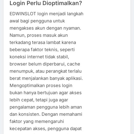
Login Perlu Dioptimalkan?
EDWINSLOT login menjadi langkah
awal bagi pengguna untuk
mengakses akun dengan nyaman.
Namun, proses masuk akun
terkadang terasa lambat karena
beberapa faktor teknis, seperti
koneksi internet tidak stabil,
browser belum diperbarui, cache
menumpuk, atau perangkat terlalu
berat menjalankan banyak aplikasi.
Mengoptimalkan proses login
bukan hanya bertujuan agar akses
lebih cepat, tetapi juga agar
pengalaman pengguna lebih aman
dan konsisten. Dengan memahami
faktor yang memengaruhi
kecepatan akses, pengguna dapat