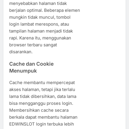
menyebabkan halaman tidak
berjalan optimal. Beberapa elemen
mungkin tidak muncul, tombol
login lambat merespons, atau
tampilan halaman menjadi tidak
rapi. Karena itu, menggunakan
browser terbaru sangat
disarankan.
Cache dan Cookie
Menumpuk
Cache membantu mempercepat
akses halaman, tetapi jika terlalu
lama tidak dibersihkan, data lama
bisa mengganggu proses login.
Membersihkan cache secara
berkala dapat membantu halaman
EDWINSLOT login terbuka lebih