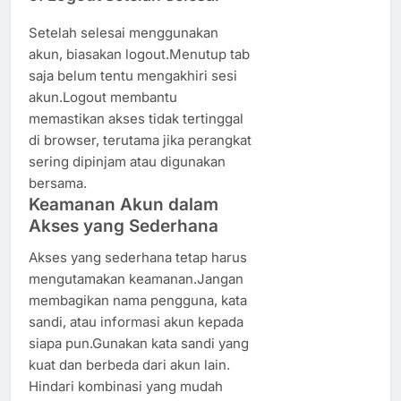
Setelah selesai menggunakan
akun, biasakan logout.Menutup tab
saja belum tentu mengakhiri sesi
akun.Logout membantu
memastikan akses tidak tertinggal
di browser, terutama jika perangkat
sering dipinjam atau digunakan
bersama.
Keamanan Akun dalam
Akses yang Sederhana
Akses yang sederhana tetap harus
mengutamakan keamanan.Jangan
membagikan nama pengguna, kata
sandi, atau informasi akun kepada
siapa pun.Gunakan kata sandi yang
kuat dan berbeda dari akun lain.
Hindari kombinasi yang mudah