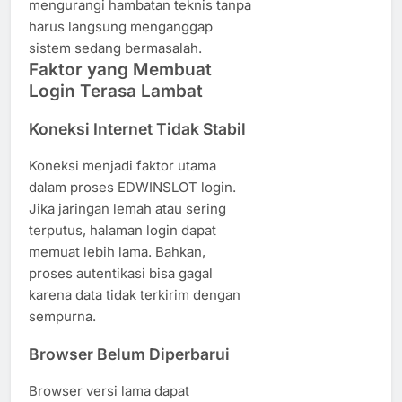
mengurangi hambatan teknis tanpa
harus langsung menganggap
sistem sedang bermasalah.
Faktor yang Membuat
Login Terasa Lambat
Koneksi Internet Tidak Stabil
Koneksi menjadi faktor utama
dalam proses EDWINSLOT login.
Jika jaringan lemah atau sering
terputus, halaman login dapat
memuat lebih lama. Bahkan,
proses autentikasi bisa gagal
karena data tidak terkirim dengan
sempurna.
Browser Belum Diperbarui
Browser versi lama dapat