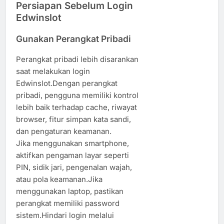
Persiapan Sebelum Login
Edwinslot
Gunakan Perangkat Pribadi
Perangkat pribadi lebih disarankan
saat melakukan login
Edwinslot.Dengan perangkat
pribadi, pengguna memiliki kontrol
lebih baik terhadap cache, riwayat
browser, fitur simpan kata sandi,
dan pengaturan keamanan.
Jika menggunakan smartphone,
aktifkan pengaman layar seperti
PIN, sidik jari, pengenalan wajah,
atau pola keamanan.Jika
menggunakan laptop, pastikan
perangkat memiliki password
sistem.Hindari login melalui