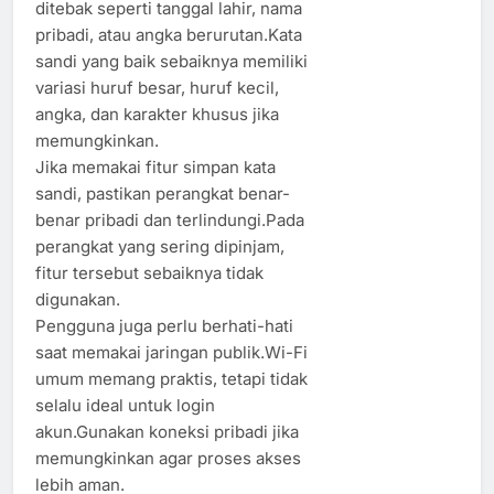
ditebak seperti tanggal lahir, nama
pribadi, atau angka berurutan.Kata
sandi yang baik sebaiknya memiliki
variasi huruf besar, huruf kecil,
angka, dan karakter khusus jika
memungkinkan.
Jika memakai fitur simpan kata
sandi, pastikan perangkat benar-
benar pribadi dan terlindungi.Pada
perangkat yang sering dipinjam,
fitur tersebut sebaiknya tidak
digunakan.
Pengguna juga perlu berhati-hati
saat memakai jaringan publik.Wi-Fi
umum memang praktis, tetapi tidak
selalu ideal untuk login
akun.Gunakan koneksi pribadi jika
memungkinkan agar proses akses
lebih aman.