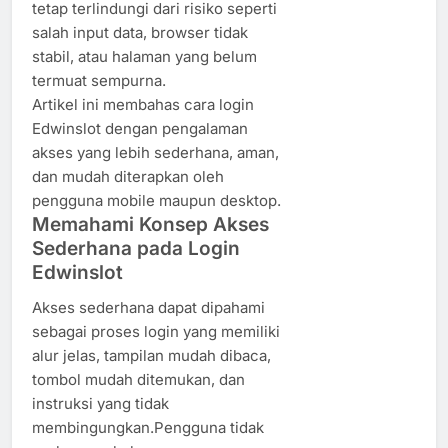
tetap terlindungi dari risiko seperti
salah input data, browser tidak
stabil, atau halaman yang belum
termuat sempurna.
Artikel ini membahas cara login
Edwinslot dengan pengalaman
akses yang lebih sederhana, aman,
dan mudah diterapkan oleh
pengguna mobile maupun desktop.
Memahami Konsep Akses
Sederhana pada Login
Edwinslot
Akses sederhana dapat dipahami
sebagai proses login yang memiliki
alur jelas, tampilan mudah dibaca,
tombol mudah ditemukan, dan
instruksi yang tidak
membingungkan.Pengguna tidak