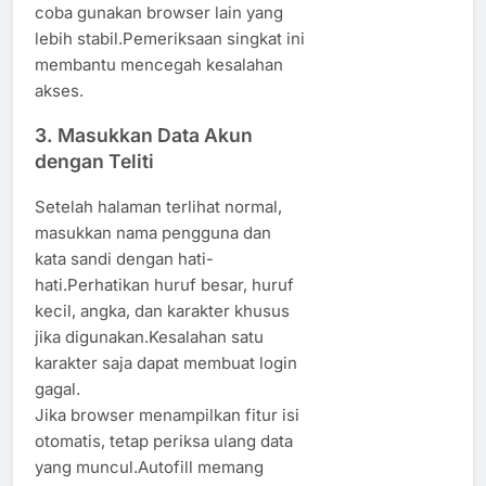
coba gunakan browser lain yang
lebih stabil.Pemeriksaan singkat ini
membantu mencegah kesalahan
akses.
3. Masukkan Data Akun
dengan Teliti
Setelah halaman terlihat normal,
masukkan nama pengguna dan
kata sandi dengan hati-
hati.Perhatikan huruf besar, huruf
kecil, angka, dan karakter khusus
jika digunakan.Kesalahan satu
karakter saja dapat membuat login
gagal.
Jika browser menampilkan fitur isi
otomatis, tetap periksa ulang data
yang muncul.Autofill memang