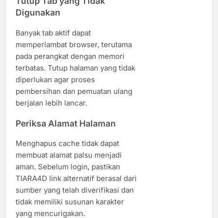
Tutup Tab yang Tidak
Digunakan
Banyak tab aktif dapat
memperlambat browser, terutama
pada perangkat dengan memori
terbatas. Tutup halaman yang tidak
diperlukan agar proses
pembersihan dan pemuatan ulang
berjalan lebih lancar.
Periksa Alamat Halaman
Menghapus cache tidak dapat
membuat alamat palsu menjadi
aman. Sebelum login, pastikan
TIARA4D link alternatif berasal dari
sumber yang telah diverifikasi dan
tidak memiliki susunan karakter
yang mencurigakan.