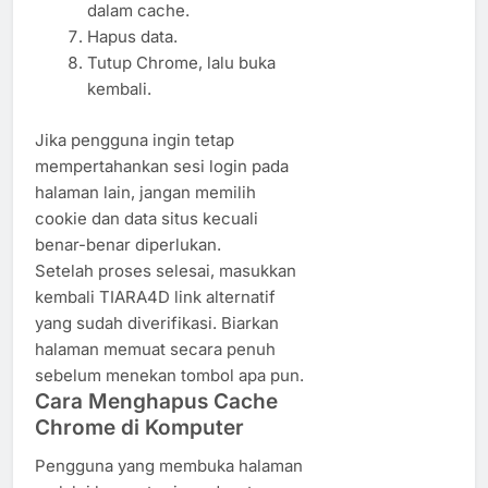
dalam cache.
Hapus data.
Tutup Chrome, lalu buka
kembali.
Jika pengguna ingin tetap
mempertahankan sesi login pada
halaman lain, jangan memilih
cookie dan data situs kecuali
benar-benar diperlukan.
Setelah proses selesai, masukkan
kembali TIARA4D link alternatif
yang sudah diverifikasi. Biarkan
halaman memuat secara penuh
sebelum menekan tombol apa pun.
Cara Menghapus Cache
Chrome di Komputer
Pengguna yang membuka halaman