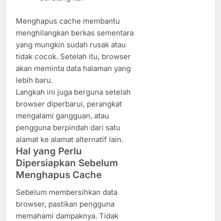
Menghapus cache membantu
menghilangkan berkas sementara
yang mungkin sudah rusak atau
tidak cocok. Setelah itu, browser
akan meminta data halaman yang
lebih baru.
Langkah ini juga berguna setelah
browser diperbarui, perangkat
mengalami gangguan, atau
pengguna berpindah dari satu
alamat ke alamat alternatif lain.
Hal yang Perlu
Dipersiapkan Sebelum
Menghapus Cache
Sebelum membersihkan data
browser, pastikan pengguna
memahami dampaknya. Tidak