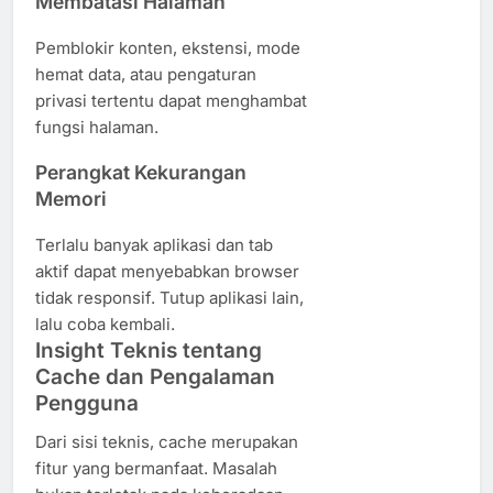
Membatasi Halaman
Pemblokir konten, ekstensi, mode
hemat data, atau pengaturan
privasi tertentu dapat menghambat
fungsi halaman.
Perangkat Kekurangan
Memori
Terlalu banyak aplikasi dan tab
aktif dapat menyebabkan browser
tidak responsif. Tutup aplikasi lain,
lalu coba kembali.
Insight Teknis tentang
Cache dan Pengalaman
Pengguna
Dari sisi teknis, cache merupakan
fitur yang bermanfaat. Masalah