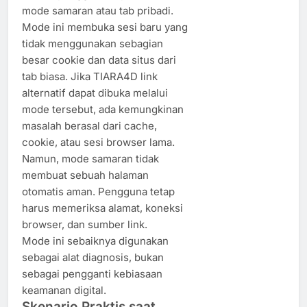
mode samaran atau tab pribadi.
Mode ini membuka sesi baru yang
tidak menggunakan sebagian
besar cookie dan data situs dari
tab biasa. Jika TIARA4D link
alternatif dapat dibuka melalui
mode tersebut, ada kemungkinan
masalah berasal dari cache,
cookie, atau sesi browser lama.
Namun, mode samaran tidak
membuat sebuah halaman
otomatis aman. Pengguna tetap
harus memeriksa alamat, koneksi
browser, dan sumber link.
Mode ini sebaiknya digunakan
sebagai alat diagnosis, bukan
sebagai pengganti kebiasaan
keamanan digital.
Skenario Praktis saat