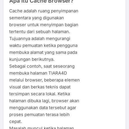
Apa Itu Cache Browser?
Cache adalah ruang penyimpanan
sementara yang digunakan
browser untuk menyimpan bagian
tertentu dari sebuah halaman.
Tujuannya adalah mengurangi
waktu pemuatan ketika pengguna
membuka alamat yang sama pada
kunjungan berikutnya.
Sebagai contoh, saat seseorang
membuka halaman TIARA4D
melalui browser, beberapa elemen
visual dan berkas teknis dapat
tersimpan secara lokal. Ketika
halaman dibuka lagi, browser akan
menggunakan data tersebut agar
proses pemuatan terasa lebih
cepat.
Masalah muncul ketika halaman