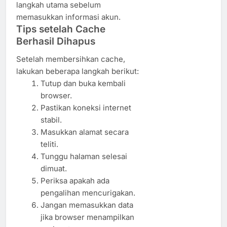
langkah utama sebelum
memasukkan informasi akun.
Tips setelah Cache
Berhasil Dihapus
Setelah membersihkan cache,
lakukan beberapa langkah berikut:
Tutup dan buka kembali
browser.
Pastikan koneksi internet
stabil.
Masukkan alamat secara
teliti.
Tunggu halaman selesai
dimuat.
Periksa apakah ada
pengalihan mencurigakan.
Jangan memasukkan data
jika browser menampilkan