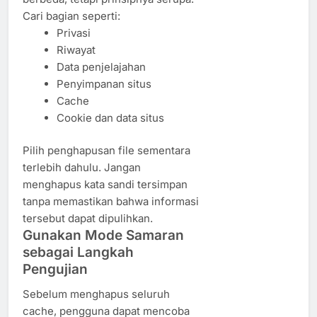
Cari bagian seperti:
Privasi
Riwayat
Data penjelajahan
Penyimpanan situs
Cache
Cookie dan data situs
Pilih penghapusan file sementara
terlebih dahulu. Jangan
menghapus kata sandi tersimpan
tanpa memastikan bahwa informasi
tersebut dapat dipulihkan.
Gunakan Mode Samaran
sebagai Langkah
Pengujian
Sebelum menghapus seluruh
cache, pengguna dapat mencoba