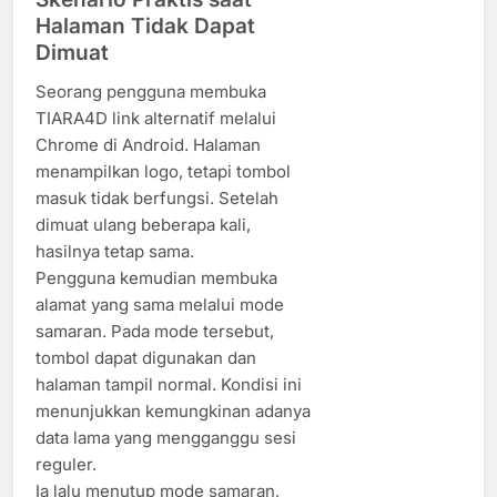
Halaman Tidak Dapat
Dimuat
Seorang pengguna membuka
TIARA4D link alternatif melalui
Chrome di Android. Halaman
menampilkan logo, tetapi tombol
masuk tidak berfungsi. Setelah
dimuat ulang beberapa kali,
hasilnya tetap sama.
Pengguna kemudian membuka
alamat yang sama melalui mode
samaran. Pada mode tersebut,
tombol dapat digunakan dan
halaman tampil normal. Kondisi ini
menunjukkan kemungkinan adanya
data lama yang mengganggu sesi
reguler.
Ia lalu menutup mode samaran,