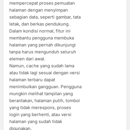
mempercepat proses pemuatan
halaman dengan menyimpan
sebagian data, seperti gambar, tata
letak, dan berkas pendukung.
Dalam kondisi normal, fitur ini
membantu pengguna membuka
halaman yang pernah dikunjungi
tanpa harus mengunduh seluruh
elemen dari awal.
Namun, cache yang sudah lama
atau tidak lagi sesuai dengan versi
halaman terbaru dapat
menimbulkan gangguan. Pengguna
mungkin melihat tampilan yang
berantakan, halaman putih, tombol
yang tidak merespons, proses
login yang berhenti, atau versi
halaman yang sudah tidak
digunakan.