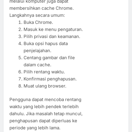
melalui komputer juga dapat
membersihkan cache Chrome.
Langkahnya secara umum:
Buka Chrome.
Masuk ke menu pengaturan.
Pilih privasi dan keamanan.
Buka opsi hapus data
penjelajahan.
Centang gambar dan file
dalam cache.
Pilih rentang waktu.
Konfirmasi penghapusan.
Muat ulang browser.
Pengguna dapat mencoba rentang
waktu yang lebih pendek terlebih
dahulu. Jika masalah tetap muncul,
penghapusan dapat diperluas ke
periode yang lebih lama.