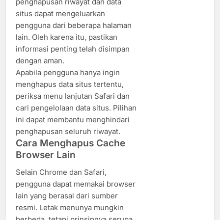
penghapusan riwayat dan data
situs dapat mengeluarkan
pengguna dari beberapa halaman
lain. Oleh karena itu, pastikan
informasi penting telah disimpan
dengan aman.
Apabila pengguna hanya ingin
menghapus data situs tertentu,
periksa menu lanjutan Safari dan
cari pengelolaan data situs. Pilihan
ini dapat membantu menghindari
penghapusan seluruh riwayat.
Cara Menghapus Cache
Browser Lain
Selain Chrome dan Safari,
pengguna dapat memakai browser
lain yang berasal dari sumber
resmi. Letak menunya mungkin
berbeda, tetapi prinsipnya serupa.