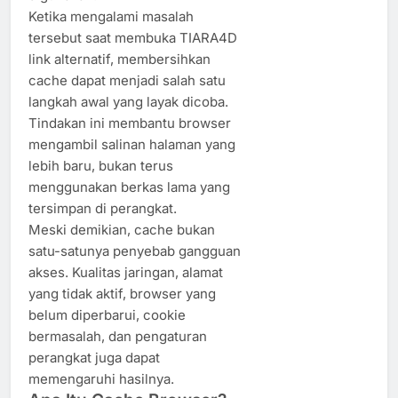
Ketika mengalami masalah
tersebut saat membuka TIARA4D
link alternatif, membersihkan
cache dapat menjadi salah satu
langkah awal yang layak dicoba.
Tindakan ini membantu browser
mengambil salinan halaman yang
lebih baru, bukan terus
menggunakan berkas lama yang
tersimpan di perangkat.
Meski demikian, cache bukan
satu-satunya penyebab gangguan
akses. Kualitas jaringan, alamat
yang tidak aktif, browser yang
belum diperbarui, cookie
bermasalah, dan pengaturan
perangkat juga dapat
memengaruhi hasilnya.