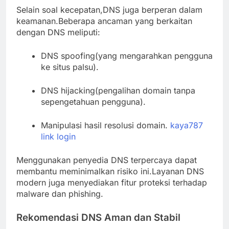
Selain soal kecepatan,DNS juga berperan dalam
keamanan.Beberapa ancaman yang berkaitan
dengan DNS meliputi:
DNS spoofing(yang mengarahkan pengguna
ke situs palsu).
DNS hijacking(pengalihan domain tanpa
sepengetahuan pengguna).
Manipulasi hasil resolusi domain.
kaya787
link login
Menggunakan penyedia DNS terpercaya dapat
membantu meminimalkan risiko ini.Layanan DNS
modern juga menyediakan fitur proteksi terhadap
malware dan phishing.
Rekomendasi DNS Aman dan Stabil