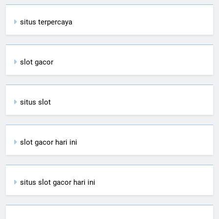
situs terpercaya
slot gacor
situs slot
slot gacor hari ini
situs slot gacor hari ini