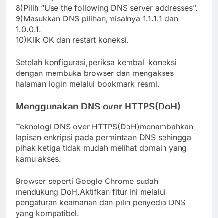
8)Pilih “Use the following DNS server addresses”.
9)Masukkan DNS pilihan,misalnya 1.1.1.1 dan
1.0.0.1.
10)Klik OK dan restart koneksi.
Setelah konfigurasi,periksa kembali koneksi
dengan membuka browser dan mengakses
halaman login melalui bookmark resmi.
Menggunakan DNS over HTTPS(DoH)
Teknologi DNS over HTTPS(DoH)menambahkan
lapisan enkripsi pada permintaan DNS sehingga
pihak ketiga tidak mudah melihat domain yang
kamu akses.
Browser seperti Google Chrome sudah
mendukung DoH.Aktifkan fitur ini melalui
pengaturan keamanan dan pilih penyedia DNS
yang kompatibel.