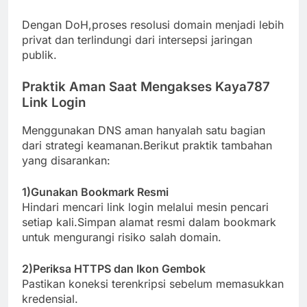
Dengan DoH,proses resolusi domain menjadi lebih
privat dan terlindungi dari intersepsi jaringan
publik.
Praktik Aman Saat Mengakses Kaya787
Link Login
Menggunakan DNS aman hanyalah satu bagian
dari strategi keamanan.Berikut praktik tambahan
yang disarankan:
1)Gunakan Bookmark Resmi
Hindari mencari link login melalui mesin pencari
setiap kali.Simpan alamat resmi dalam bookmark
untuk mengurangi risiko salah domain.
2)Periksa HTTPS dan Ikon Gembok
Pastikan koneksi terenkripsi sebelum memasukkan
kredensial.