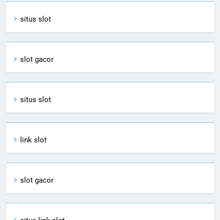
situs slot
slot gacor
situs slot
link slot
slot gacor