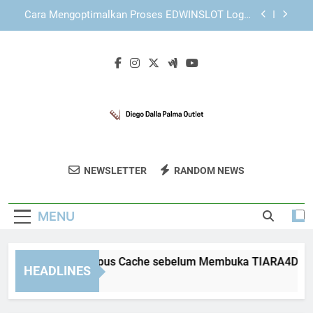
Skip
Login Edwinslot dengan Pengalaman Akses yang
to
Lebih Sederhana dan Aman Dipahami
content
Panduan Praktis Lebah4D Login Melalui Browser
dengan Akses yang Aman dan Tertata
Panduan Menghapus Cache sebelum Membuka
TIARA4D Link Alternatif
Cara Mengoptimalkan Proses EDWINSLOT Login
agar Lebih Cepat
Login Edwinslot dengan Pengalaman Akses yang
Lebih Sederhana dan Aman Dipahami
Diego Dalla
Dapatkan Kosmetik Berkualitas Dari Diego
Panduan Praktis Lebah4D Login Melalui Browser
NEWSLETTER
RANDOM NEWS
Palma Outlet
dengan Akses yang Aman dan Tertata
Dalla Palma Outlet.
MENU
anduan Menghapus Cache sebelum Membuka TIARA4D Link Alt
HEADLINES
Month Ago