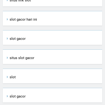
situs link slot
slot gacor hari ini
slot gacor
situs slot gacor
slot
slot gacor