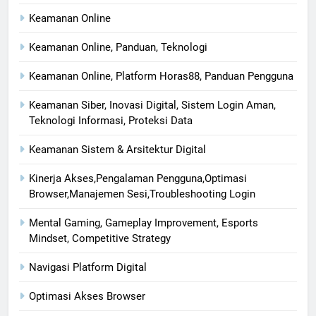
Keamanan Online
Keamanan Online, Panduan, Teknologi
Keamanan Online, Platform Horas88, Panduan Pengguna
Keamanan Siber, Inovasi Digital, Sistem Login Aman,
Teknologi Informasi, Proteksi Data
Keamanan Sistem & Arsitektur Digital
Kinerja Akses,Pengalaman Pengguna,Optimasi
Browser,Manajemen Sesi,Troubleshooting Login
Mental Gaming, Gameplay Improvement, Esports
Mindset, Competitive Strategy
Navigasi Platform Digital
Optimasi Akses Browser