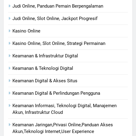
Judi Online, Panduan Pemain Berpengalaman
Judi Online, Slot Online, Jackpot Progresif
Kasino Online
Kasino Online, Slot Online, Strategi Permainan
Keamanan & Infrastruktur Digital
Keamanan & Teknologi Digital
Keamanan Digital & Akses Situs
Keamanan Digital & Perlindungan Pengguna
Keamanan Informasi, Teknologi Digital, Manajemen
Akun, Infrastruktur Cloud
Keamanan Jaringan,Privasi Online,Panduan Akses
Akun,Teknologi Internet,User Experience