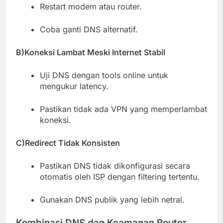
Restart modem atau router.
Coba ganti DNS alternatif.
B)Koneksi Lambat Meski Internet Stabil
Uji DNS dengan tools online untuk
mengukur latency.
Pastikan tidak ada VPN yang memperlambat
koneksi.
C)Redirect Tidak Konsisten
Pastikan DNS tidak dikonfigurasi secara
otomatis oleh ISP dengan filtering tertentu.
Gunakan DNS publik yang lebih netral.
Kombinasi DNS dan Keamanan Router