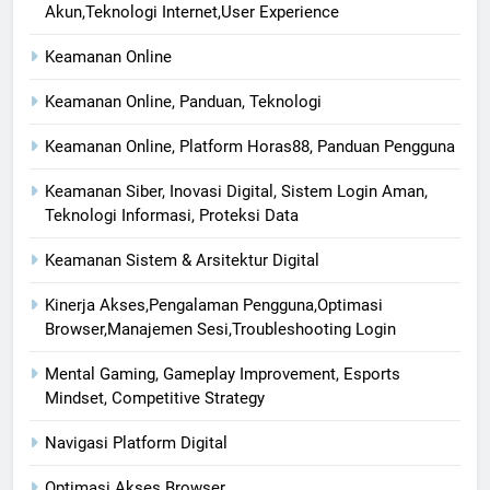
Akun,Teknologi Internet,User Experience
Keamanan Online
Keamanan Online, Panduan, Teknologi
Keamanan Online, Platform Horas88, Panduan Pengguna
Keamanan Siber, Inovasi Digital, Sistem Login Aman,
Teknologi Informasi, Proteksi Data
Keamanan Sistem & Arsitektur Digital
Kinerja Akses,Pengalaman Pengguna,Optimasi
Browser,Manajemen Sesi,Troubleshooting Login
Mental Gaming, Gameplay Improvement, Esports
Mindset, Competitive Strategy
Navigasi Platform Digital
Optimasi Akses Browser