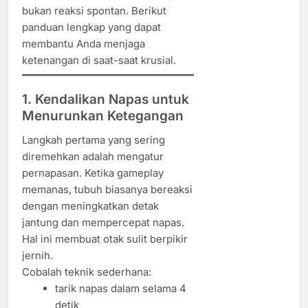
bukan reaksi spontan. Berikut
panduan lengkap yang dapat
membantu Anda menjaga
ketenangan di saat-saat krusial.
1. Kendalikan Napas untuk
Menurunkan Ketegangan
Langkah pertama yang sering
diremehkan adalah mengatur
pernapasan. Ketika gameplay
memanas, tubuh biasanya bereaksi
dengan meningkatkan detak
jantung dan mempercepat napas.
Hal ini membuat otak sulit berpikir
jernih.
Cobalah teknik sederhana:
tarik napas dalam selama 4
detik