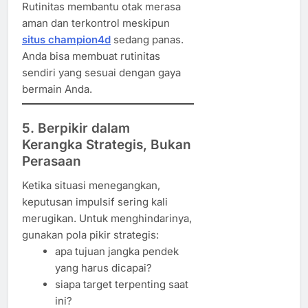
Rutinitas membantu otak merasa
aman dan terkontrol meskipun
situs champion4d
sedang panas.
Anda bisa membuat rutinitas
sendiri yang sesuai dengan gaya
bermain Anda.
5. Berpikir dalam
Kerangka Strategis, Bukan
Perasaan
Ketika situasi menegangkan,
keputusan impulsif sering kali
merugikan. Untuk menghindarinya,
gunakan pola pikir strategis:
apa tujuan jangka pendek
yang harus dicapai?
siapa target terpenting saat
ini?