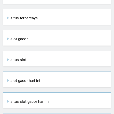
situs terpercaya
slot gacor
situs slot
slot gacor hari ini
situs slot gacor hari ini