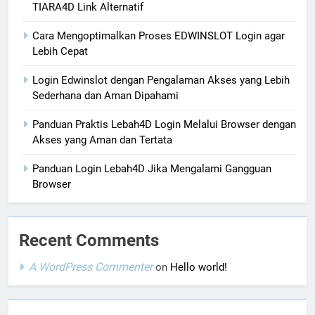
TIARA4D Link Alternatif
Cara Mengoptimalkan Proses EDWINSLOT Login agar
Lebih Cepat
Login Edwinslot dengan Pengalaman Akses yang Lebih
Sederhana dan Aman Dipahami
Panduan Praktis Lebah4D Login Melalui Browser dengan
Akses yang Aman dan Tertata
Panduan Login Lebah4D Jika Mengalami Gangguan
Browser
Recent Comments
A WordPress Commenter
on
Hello world!