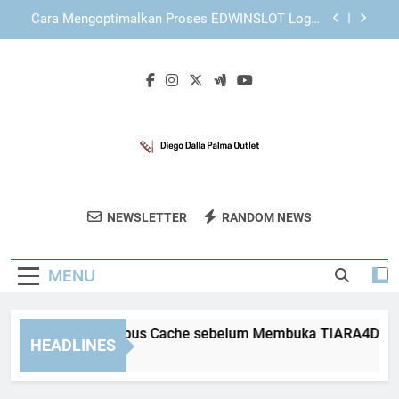
Skip
Login Edwinslot dengan Pengalaman Akses yang
to
Lebih Sederhana dan Aman Dipahami
content
Panduan Praktis Lebah4D Login Melalui Browser
dengan Akses yang Aman dan Tertata
Panduan Menghapus Cache sebelum Membuka
TIARA4D Link Alternatif
Cara Mengoptimalkan Proses EDWINSLOT Login
agar Lebih Cepat
Login Edwinslot dengan Pengalaman Akses yang
Lebih Sederhana dan Aman Dipahami
Diego Dalla
Dapatkan Kosmetik Berkualitas Dari Diego
Panduan Praktis Lebah4D Login Melalui Browser
NEWSLETTER
RANDOM NEWS
Palma Outlet
dengan Akses yang Aman dan Tertata
Dalla Palma Outlet.
MENU
nduan Menghapus Cache sebelum Membuka TIARA4D Link Alt
HEADLINES
Weeks Ago