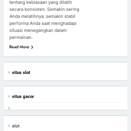
tentang kebiasaan yang dilatih
secara konsisten. Semakin sering
Anda melatihnya, semakin stabil
performa Anda saat menghadapi
situasi menegangkan dalam
permainan.
Read More
situs slot
situs gacor
slot