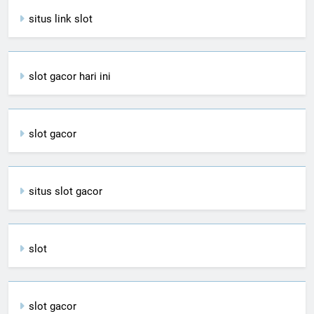
situs link slot
slot gacor hari ini
slot gacor
situs slot gacor
slot
slot gacor