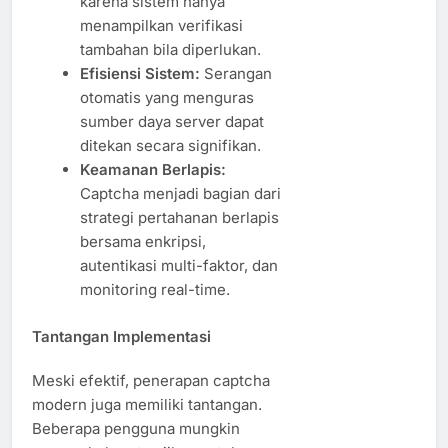
karena sistem hanya
menampilkan verifikasi
tambahan bila diperlukan.
Efisiensi Sistem:
Serangan
otomatis yang menguras
sumber daya server dapat
ditekan secara signifikan.
Keamanan Berlapis:
Captcha menjadi bagian dari
strategi pertahanan berlapis
bersama enkripsi,
autentikasi multi-faktor, dan
monitoring real-time.
Tantangan Implementasi
Meski efektif, penerapan captcha
modern juga memiliki tantangan.
Beberapa pengguna mungkin