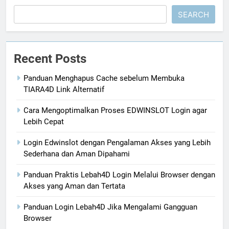
SEARCH
Recent Posts
Panduan Menghapus Cache sebelum Membuka
TIARA4D Link Alternatif
Cara Mengoptimalkan Proses EDWINSLOT Login agar
Lebih Cepat
Login Edwinslot dengan Pengalaman Akses yang Lebih
Sederhana dan Aman Dipahami
Panduan Praktis Lebah4D Login Melalui Browser dengan
Akses yang Aman dan Tertata
Panduan Login Lebah4D Jika Mengalami Gangguan
Browser