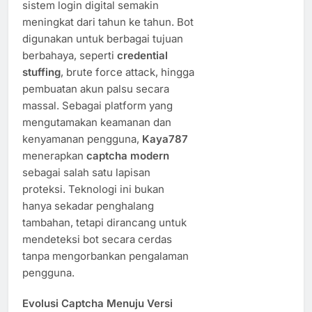
sistem login digital semakin
meningkat dari tahun ke tahun. Bot
digunakan untuk berbagai tujuan
berbahaya, seperti
credential
stuffing
, brute force attack, hingga
pembuatan akun palsu secara
massal. Sebagai platform yang
mengutamakan keamanan dan
kenyamanan pengguna,
Kaya787
menerapkan
captcha modern
sebagai salah satu lapisan
proteksi. Teknologi ini bukan
hanya sekadar penghalang
tambahan, tetapi dirancang untuk
mendeteksi bot secara cerdas
tanpa mengorbankan pengalaman
pengguna.
Evolusi Captcha Menuju Versi