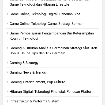
Game Teknologi dan Hiburan Lifestyle
Game Online, Teknologi Digital, Panduan Slot
Game Online, Teknologi Game, Strategi Bermain
Game Pembelajaran Pengembangan Diri Keterampilan
Kognitif Teknologi
Gaming & Hiburan Analisis Permainan Strategi Slot Tren
Bonus Online Tips dan Trik Bermain
Gaming & Strategy
Gaming News & Trends
Gaming, Entertainment, Pop Culture
Hiburan Digital, Teknologi Finansial, Panduan Platform
Infrastruktur & Performa Sistem