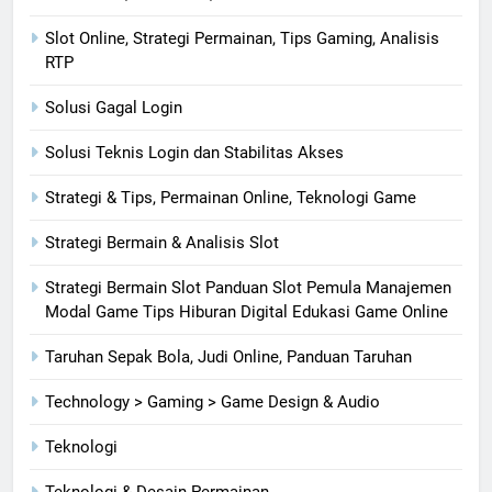
Slot Online, Strategi Permainan, Tips Gaming, Analisis
RTP
Solusi Gagal Login
Solusi Teknis Login dan Stabilitas Akses
Strategi & Tips, Permainan Online, Teknologi Game
Strategi Bermain & Analisis Slot
Strategi Bermain Slot Panduan Slot Pemula Manajemen
Modal Game Tips Hiburan Digital Edukasi Game Online
Taruhan Sepak Bola, Judi Online, Panduan Taruhan
Technology > Gaming > Game Design & Audio
Teknologi
Teknologi & Desain Permainan