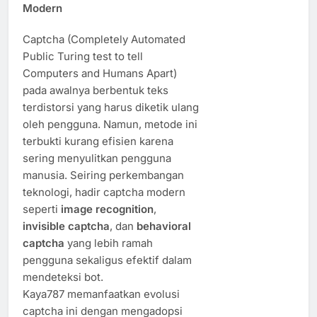
Modern
Captcha (Completely Automated
Public Turing test to tell
Computers and Humans Apart)
pada awalnya berbentuk teks
terdistorsi yang harus diketik ulang
oleh pengguna. Namun, metode ini
terbukti kurang efisien karena
sering menyulitkan pengguna
manusia. Seiring perkembangan
teknologi, hadir captcha modern
seperti
image recognition
,
invisible captcha
, dan
behavioral
captcha
yang lebih ramah
pengguna sekaligus efektif dalam
mendeteksi bot.
Kaya787 memanfaatkan evolusi
captcha ini dengan mengadopsi