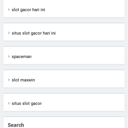
slot gacor hari ini
situs slot gacor hari ini
spaceman
slot maxwin
situs slot gacor
Search