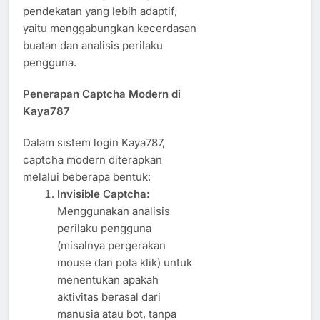
pendekatan yang lebih adaptif,
yaitu menggabungkan kecerdasan
buatan dan analisis perilaku
pengguna.
Penerapan Captcha Modern di
Kaya787
Dalam sistem login Kaya787,
captcha modern diterapkan
melalui beberapa bentuk:
Invisible Captcha:
Menggunakan analisis
perilaku pengguna
(misalnya pergerakan
mouse dan pola klik) untuk
menentukan apakah
aktivitas berasal dari
manusia atau bot, tanpa