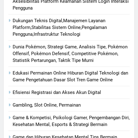
Aksesibilitas Platform Keamanan Sistem Login Interaksi
Pengguna
Dukungan Teknis Digital,Manajemen Layanan
Platform,Stabilitas Sistem Online,Pengalaman
Pengguna,Infrastruktur Teknologi
Dunia Pokémon, Strategi Game, Analisis Tipe, Pokémon
Offensif, Pokémon Defensif, Competitive Pokémon,
Statistik Pertarungan, Taktik Tipe Murni
Edukasi Permainan Online Hiburan Digital Teknologi dan
Game Pengetahuan Dasar Slot Tren Game Online
Efisiensi Registrasi dan Akses Akun Digital
Gambling, Slot Online, Permainan
Game & Kompetisi, Psikologi Gamer, Pengembangan Diri,
Kesehatan Mental, Esports & Strategi Bermain
Game dan Hiburan Kesehatan Mental Tips Bermain