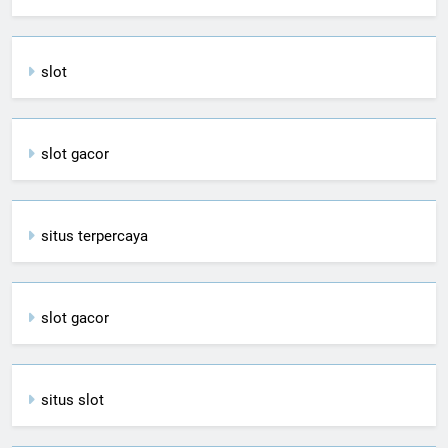
slot
slot gacor
situs terpercaya
slot gacor
situs slot