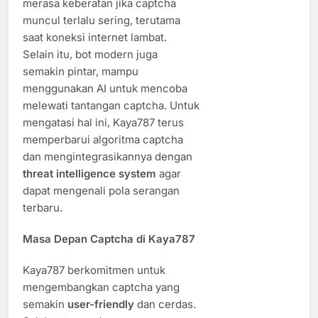
merasa keberatan jika captcha
muncul terlalu sering, terutama
saat koneksi internet lambat.
Selain itu, bot modern juga
semakin pintar, mampu
menggunakan AI untuk mencoba
melewati tantangan captcha. Untuk
mengatasi hal ini, Kaya787 terus
memperbarui algoritma captcha
dan mengintegrasikannya dengan
threat intelligence system
agar
dapat mengenali pola serangan
terbaru.
Masa Depan Captcha di Kaya787
Kaya787 berkomitmen untuk
mengembangkan captcha yang
semakin
user-friendly
dan cerdas.