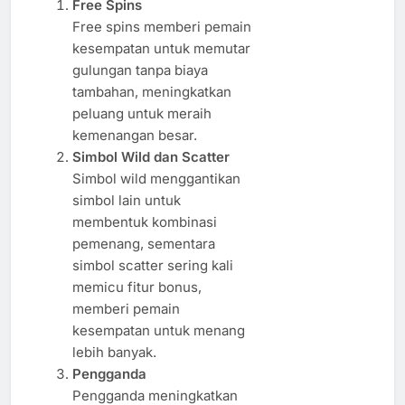
Free Spins
Free spins memberi pemain
kesempatan untuk memutar
gulungan tanpa biaya
tambahan, meningkatkan
peluang untuk meraih
kemenangan besar.
Simbol Wild dan Scatter
Simbol wild menggantikan
simbol lain untuk
membentuk kombinasi
pemenang, sementara
simbol scatter sering kali
memicu fitur bonus,
memberi pemain
kesempatan untuk menang
lebih banyak.
Pengganda
Pengganda meningkatkan