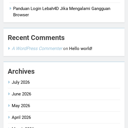
Panduan Login Lebah4D Jika Mengalami Gangguan
Browser
Recent Comments
A WordPress Commenter
on
Hello world!
Archives
July 2026
June 2026
May 2026
April 2026