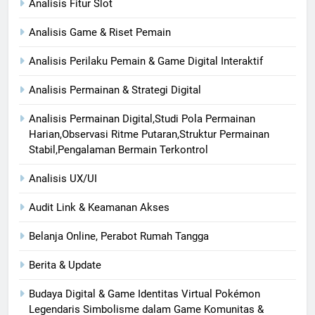
Analisis Fitur Slot
Analisis Game & Riset Pemain
Analisis Perilaku Pemain & Game Digital Interaktif
Analisis Permainan & Strategi Digital
Analisis Permainan Digital,Studi Pola Permainan
Harian,Observasi Ritme Putaran,Struktur Permainan
Stabil,Pengalaman Bermain Terkontrol
Analisis UX/UI
Audit Link & Keamanan Akses
Belanja Online, Perabot Rumah Tangga
Berita & Update
Budaya Digital & Game Identitas Virtual Pokémon
Legendaris Simbolisme dalam Game Komunitas &