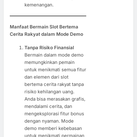
kemenangan.
Manfaat Bermain Slot Bertema
Cerita Rakyat dalam Mode Demo
Tanpa Risiko Finansial
Bermain dalam mode demo
memungkinkan pemain
untuk menikmati semua fitur
dan elemen dari slot
bertema cerita rakyat tanpa
risiko kehilangan uang.
Anda bisa merasakan grafis,
mendalami cerita, dan
mengeksplorasi fitur bonus
dengan nyaman. Mode
demo memberi kebebasan
untuk menikmati permainan