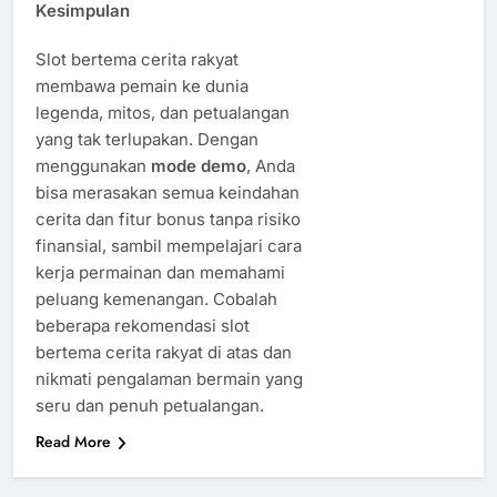
Kesimpulan
Slot bertema cerita rakyat
membawa pemain ke dunia
legenda, mitos, dan petualangan
yang tak terlupakan. Dengan
menggunakan
mode demo
, Anda
bisa merasakan semua keindahan
cerita dan fitur bonus tanpa risiko
finansial, sambil mempelajari cara
kerja permainan dan memahami
peluang kemenangan. Cobalah
beberapa rekomendasi slot
bertema cerita rakyat di atas dan
nikmati pengalaman bermain yang
seru dan penuh petualangan.
Read More