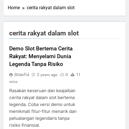
Home
cerita rakyat dalam slot
cerita rakyat dalam slot
Demo Slot Bertema Cerita
Rakyat: Menyelami Dunia
Legenda Tanpa Risiko
50def1d
2 years ago
0
11
mins
Rasakan keseruan dan keajaiban
cerita rakyat dalam slot bertema
legenda. Coba versi demo untuk
menikmati fitur-fitur menarik dan
petualangan legendaris tanpa
risiko finansial.