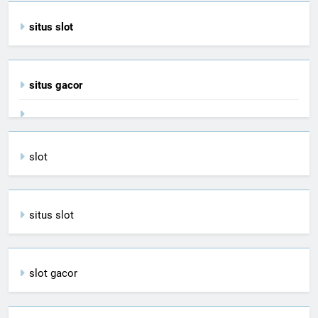
situs slot
situs gacor
slot
situs slot
slot gacor