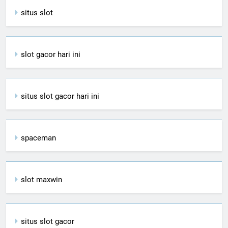
situs slot
slot gacor hari ini
situs slot gacor hari ini
spaceman
slot maxwin
situs slot gacor