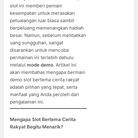
slot ini memberi pemain
kesempatan untuk merasakan
petualangan luar biasa sambil
berpeluang memenangkan hadiah
besar. Namun, sebelum melibatkan
uang sungguhan, sangat
disarankan untuk mencoba
permainan ini terlebih dahulu
melalui
mode demo
. Artikel ini
akan membahas mengapa bermain
demo slot bertema cerita rakyat
adalah pilihan yang tepat, serta
manfaat yang Anda peroleh dari
pengalaman ini.
Mengapa Slot Bertema Cerita
Rakyat Begitu Menarik?