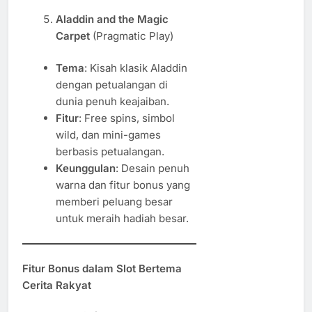
Aladdin and the Magic
Carpet
(Pragmatic Play)
Tema
: Kisah klasik Aladdin
dengan petualangan di
dunia penuh keajaiban.
Fitur
: Free spins, simbol
wild, dan mini-games
berbasis petualangan.
Keunggulan
: Desain penuh
warna dan fitur bonus yang
memberi peluang besar
untuk meraih hadiah besar.
Fitur Bonus dalam Slot Bertema
Cerita Rakyat