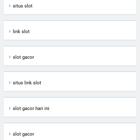
situs slot
link slot
slot gacor
situs link slot
slot gacor hari ini
slot gacor