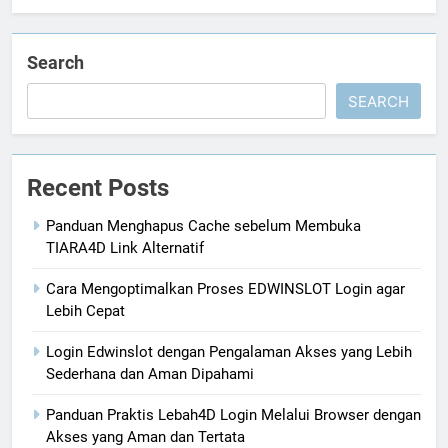
Search
SEARCH
Recent Posts
Panduan Menghapus Cache sebelum Membuka
TIARA4D Link Alternatif
Cara Mengoptimalkan Proses EDWINSLOT Login agar
Lebih Cepat
Login Edwinslot dengan Pengalaman Akses yang Lebih
Sederhana dan Aman Dipahami
Panduan Praktis Lebah4D Login Melalui Browser dengan
Akses yang Aman dan Tertata