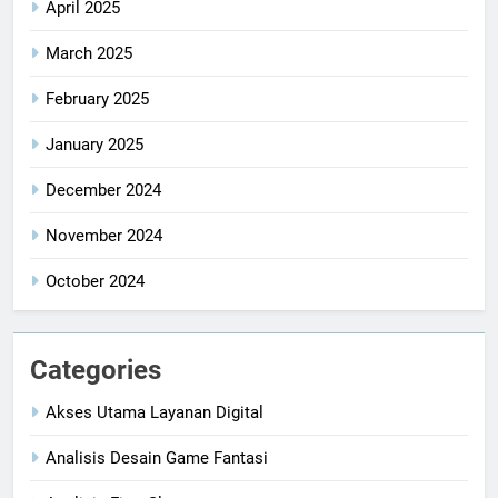
April 2025
March 2025
February 2025
January 2025
December 2024
November 2024
October 2024
Categories
Akses Utama Layanan Digital
Analisis Desain Game Fantasi