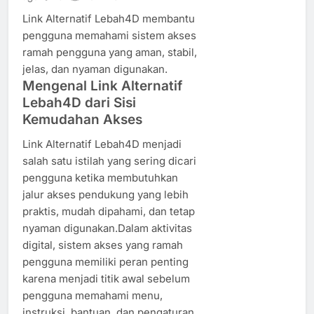
Link Alternatif Lebah4D membantu
pengguna memahami sistem akses
ramah pengguna yang aman, stabil,
jelas, dan nyaman digunakan.
Mengenal Link Alternatif
Lebah4D dari Sisi
Kemudahan Akses
Link Alternatif Lebah4D menjadi
salah satu istilah yang sering dicari
pengguna ketika membutuhkan
jalur akses pendukung yang lebih
praktis, mudah dipahami, dan tetap
nyaman digunakan.Dalam aktivitas
digital, sistem akses yang ramah
pengguna memiliki peran penting
karena menjadi titik awal sebelum
pengguna memahami menu,
instruksi, bantuan, dan pengaturan