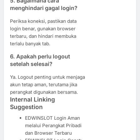
5. Bagaimana cara
menghindari gagal login?
Periksa koneksi, pastikan data
login benar, gunakan browser
terbaru, dan hindari membuka
terlalu banyak tab.
6. Apakah perlu logout
setelah selesai?
Ya. Logout penting untuk menjaga
akun tetap aman, terutama jika
perangkat digunakan bersama.
Internal Linking
Suggestion
EDWINSLOT Login Aman
melalui Perangkat Pribadi
dan Browser Terbaru