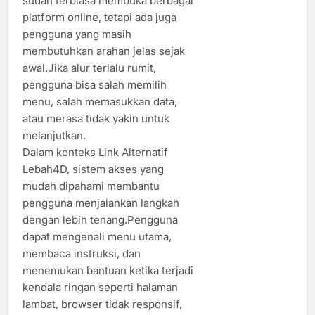
sudah terbiasa membuka berbagai
platform online, tetapi ada juga
pengguna yang masih
membutuhkan arahan jelas sejak
awal.Jika alur terlalu rumit,
pengguna bisa salah memilih
menu, salah memasukkan data,
atau merasa tidak yakin untuk
melanjutkan.
Dalam konteks Link Alternatif
Lebah4D, sistem akses yang
mudah dipahami membantu
pengguna menjalankan langkah
dengan lebih tenang.Pengguna
dapat mengenali menu utama,
membaca instruksi, dan
menemukan bantuan ketika terjadi
kendala ringan seperti halaman
lambat, browser tidak responsif,