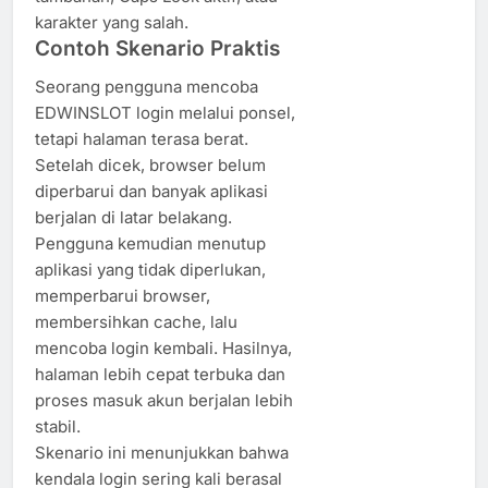
karakter yang salah.
Contoh Skenario Praktis
Seorang pengguna mencoba
EDWINSLOT login melalui ponsel,
tetapi halaman terasa berat.
Setelah dicek, browser belum
diperbarui dan banyak aplikasi
berjalan di latar belakang.
Pengguna kemudian menutup
aplikasi yang tidak diperlukan,
memperbarui browser,
membersihkan cache, lalu
mencoba login kembali. Hasilnya,
halaman lebih cepat terbuka dan
proses masuk akun berjalan lebih
stabil.
Skenario ini menunjukkan bahwa
kendala login sering kali berasal