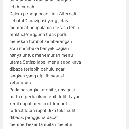
lebih mudah.
Dalam penggunaan Link Alternatif
Lebah4D, navigasi yang jelas
membuat pengalaman terasa lebih
praktis.Pengguna tidak perlu
menekan tombol sembarangan
atau membuka banyak bagian
hanya untuk menemukan menu
utama.Setiap label menu sebaiknya
dibaca terlebih dahulu agar
langkah yang dipilih sesuai
kebutuhan.
Pada perangkat mobile, navigasi
perlu diperhatikan lebih teliti.Layar
kecil dapat membuat tombol
terlihat lebih rapat.Jika teks sulit
dibaca, pengguna dapat
memperbesar tampilan melalui