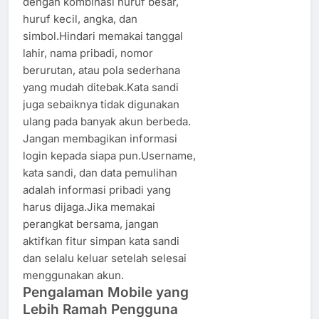
dengan kombinasi huruf besar,
huruf kecil, angka, dan
simbol.Hindari memakai tanggal
lahir, nama pribadi, nomor
berurutan, atau pola sederhana
yang mudah ditebak.Kata sandi
juga sebaiknya tidak digunakan
ulang pada banyak akun berbeda.
Jangan membagikan informasi
login kepada siapa pun.Username,
kata sandi, dan data pemulihan
adalah informasi pribadi yang
harus dijaga.Jika memakai
perangkat bersama, jangan
aktifkan fitur simpan kata sandi
dan selalu keluar setelah selesai
menggunakan akun.
Pengalaman Mobile yang
Lebih Ramah Pengguna