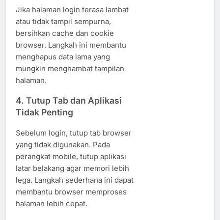
Jika halaman login terasa lambat
atau tidak tampil sempurna,
bersihkan cache dan cookie
browser. Langkah ini membantu
menghapus data lama yang
mungkin menghambat tampilan
halaman.
4. Tutup Tab dan Aplikasi
Tidak Penting
Sebelum login, tutup tab browser
yang tidak digunakan. Pada
perangkat mobile, tutup aplikasi
latar belakang agar memori lebih
lega. Langkah sederhana ini dapat
membantu browser memproses
halaman lebih cepat.