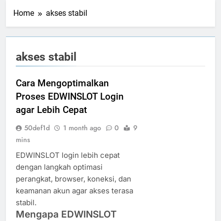
Home
akses stabil
akses stabil
Cara Mengoptimalkan
Proses EDWINSLOT Login
agar Lebih Cepat
50def1d
1 month ago
0
9
mins
EDWINSLOT login lebih cepat
dengan langkah optimasi
perangkat, browser, koneksi, dan
keamanan akun agar akses terasa
stabil.
Mengapa EDWINSLOT