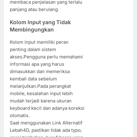
membaca penjelasan yang terlalu
panjang atau berulang.
Kolom Input yang Tidak
Membingungkan
Kolom input memiliki peran
penting dalam sistem
akses.Pengguna perlu memahami
informasi apa yang harus
dimasukkan dan memeriksa
kembali data sebelum
melanjutkan.Pada perangkat
mobile, kesalahan input lebih
mudah terjadi karena ukuran
keyboard kecil dan adanya koreksi
otomatis.
Saat menggunakan Link Alternatif
Lebah4D, pastikan tidak ada typo,