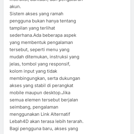
akun.
Sistem akses yang ramah
pengguna bukan hanya tentang
tampilan yang terlihat
sederhana.Ada beberapa aspek
yang membentuk pengalaman
tersebut, seperti menu yang
mudah ditemukan, instruksi yang
jelas, tombol yang responsif,
kolom input yang tidak
membingungkan, serta dukungan
akses yang stabil di perangkat
mobile maupun desktop.Jika
semua elemen tersebut berjalan
seimbang, pengalaman
menggunakan Link Alternatif
Lebah4D akan terasa lebih terarah.
Bagi pengguna baru, akses yang