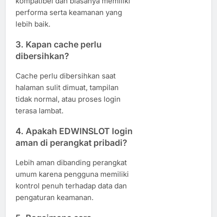
kompatibel dan biasanya memiliki
performa serta keamanan yang
lebih baik.
3. Kapan cache perlu
dibersihkan?
Cache perlu dibersihkan saat
halaman sulit dimuat, tampilan
tidak normal, atau proses login
terasa lambat.
4. Apakah EDWINSLOT login
aman di perangkat pribadi?
Lebih aman dibanding perangkat
umum karena pengguna memiliki
kontrol penuh terhadap data dan
pengaturan keamanan.