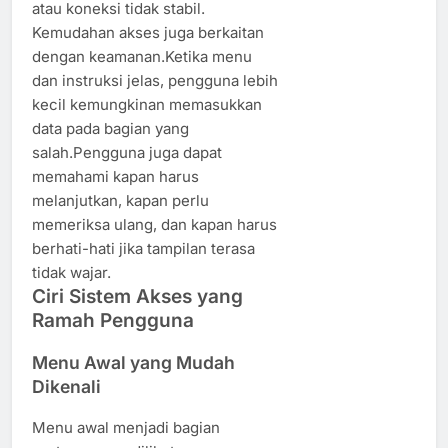
atau koneksi tidak stabil.
Kemudahan akses juga berkaitan
dengan keamanan.Ketika menu
dan instruksi jelas, pengguna lebih
kecil kemungkinan memasukkan
data pada bagian yang
salah.Pengguna juga dapat
memahami kapan harus
melanjutkan, kapan perlu
memeriksa ulang, dan kapan harus
berhati-hati jika tampilan terasa
tidak wajar.
Ciri Sistem Akses yang
Ramah Pengguna
Menu Awal yang Mudah
Dikenali
Menu awal menjadi bagian