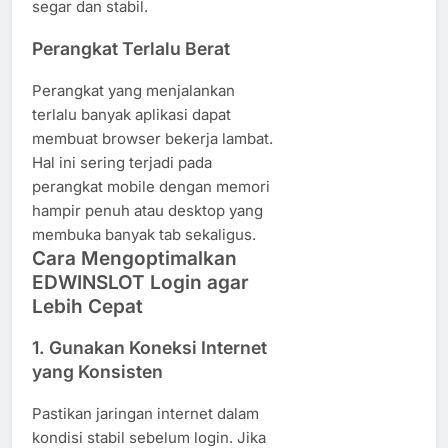
segar dan stabil.
Perangkat Terlalu Berat
Perangkat yang menjalankan
terlalu banyak aplikasi dapat
membuat browser bekerja lambat.
Hal ini sering terjadi pada
perangkat mobile dengan memori
hampir penuh atau desktop yang
membuka banyak tab sekaligus.
Cara Mengoptimalkan
EDWINSLOT Login agar
Lebih Cepat
1. Gunakan Koneksi Internet
yang Konsisten
Pastikan jaringan internet dalam
kondisi stabil sebelum login. Jika