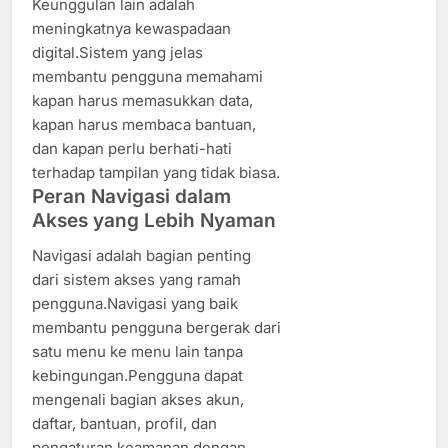
Keunggulan lain adalah
meningkatnya kewaspadaan
digital.Sistem yang jelas
membantu pengguna memahami
kapan harus memasukkan data,
kapan harus membaca bantuan,
dan kapan perlu berhati-hati
terhadap tampilan yang tidak biasa.
Peran Navigasi dalam
Akses yang Lebih Nyaman
Navigasi adalah bagian penting
dari sistem akses yang ramah
pengguna.Navigasi yang baik
membantu pengguna bergerak dari
satu menu ke menu lain tanpa
kebingungan.Pengguna dapat
mengenali bagian akses akun,
daftar, bantuan, profil, dan
pengaturan keamanan dengan