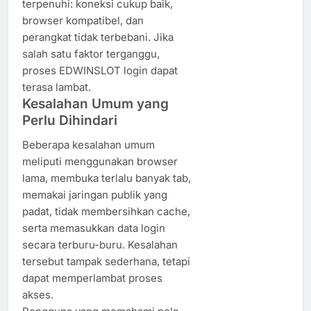
terpenuhi: koneksi cukup baik,
browser kompatibel, dan
perangkat tidak terbebani. Jika
salah satu faktor terganggu,
proses EDWINSLOT login dapat
terasa lambat.
Kesalahan Umum yang
Perlu Dihindari
Beberapa kesalahan umum
meliputi menggunakan browser
lama, membuka terlalu banyak tab,
memakai jaringan publik yang
padat, tidak membersihkan cache,
serta memasukkan data login
secara terburu-buru. Kesalahan
tersebut tampak sederhana, tetapi
dapat memperlambat proses
akses.