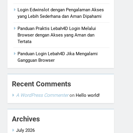
Login Edwinslot dengan Pengalaman Akses
yang Lebih Sederhana dan Aman Dipahami
Panduan Praktis Lebah4D Login Melalui
Browser dengan Akses yang Aman dan
Tertata
Panduan Login Lebah4D Jika Mengalami
Gangguan Browser
Recent Comments
A WordPress Commenter
on
Hello world!
Archives
July 2026