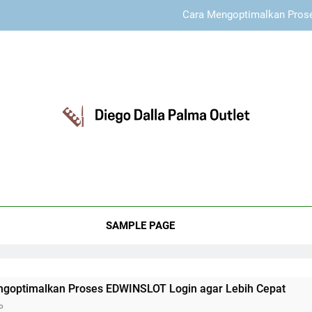
Cara Mengoptimalkan Pros
Login Edwinslot dengan Pengalaman Akses yan
Panduan Praktis Lebah4D Login Melalui Browse
Panduan Menghapus Cache sebel
Cara Mengoptimalkan Pros
Login Edwinslot dengan Pengalaman Akses yan
go Dalla Palma Outlet
osmetik Berkualitas Dari Diego Dalla Palma Outlet.
Panduan Praktis Lebah4D Login Melalui Browse
SAMPLE PAGE
 Proses EDWINSLOT Login agar Lebih Cepat
Login Edw
2 Months Ago