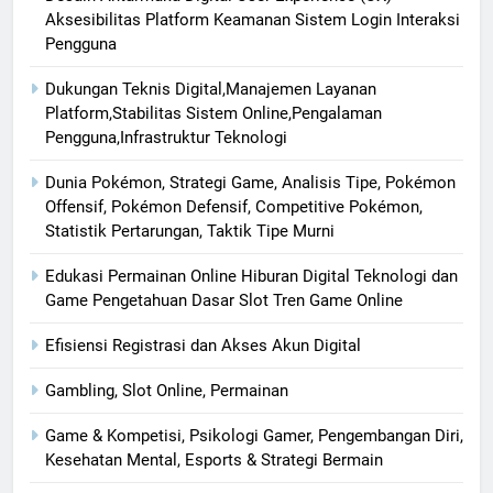
Aksesibilitas Platform Keamanan Sistem Login Interaksi
Pengguna
Dukungan Teknis Digital,Manajemen Layanan
Platform,Stabilitas Sistem Online,Pengalaman
Pengguna,Infrastruktur Teknologi
Dunia Pokémon, Strategi Game, Analisis Tipe, Pokémon
Offensif, Pokémon Defensif, Competitive Pokémon,
Statistik Pertarungan, Taktik Tipe Murni
Edukasi Permainan Online Hiburan Digital Teknologi dan
Game Pengetahuan Dasar Slot Tren Game Online
Efisiensi Registrasi dan Akses Akun Digital
Gambling, Slot Online, Permainan
Game & Kompetisi, Psikologi Gamer, Pengembangan Diri,
Kesehatan Mental, Esports & Strategi Bermain