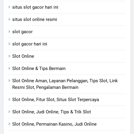
situs slot gacor hari ini
situs slot online resmi
slot gacor
slot gacor hari ini
Slot Online
Slot Online & Tips Bermain
Slot Online Aman, Layanan Pelanggan, Tips Slot, Link
Resmi Slot, Pengalaman Bermain
Slot Online, Fitur Slot, Situs Slot Terpercaya
Slot Online, Judi Online, Tips & Trik Slot
Slot Online, Permainan Kasino, Judi Online