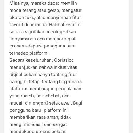
Misalnya, mereka dapat memilih
mode terang atau gelap, mengatur
ukuran teks, atau menyimpan fitur
favorit di beranda. Hal-hal kecil ini
secara signifikan meningkatkan
kenyamanan dan mempercepat
proses adaptasi pengguna baru
terhadap platform.
Secara keseluruhan, Corlaslot
menunjukkan bahwa inklusivitas
digital bukan hanya tentang fitur
canggih, tetapi tentang bagaimana
platform membangun pengalaman
yang ramah, bersahabat, dan
mudah dimengerti sejak awal. Bagi
pengguna baru, platform ini
memberikan rasa aman, tidak
mengintimidasi, dan sangat
mendukung proses belajar