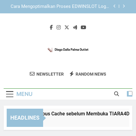
Skip
Login Edwinslot dengan Pengalaman Akses yang
to
Lebih Sederhana dan Aman Dipahami
content
Panduan Praktis Lebah4D Login Melalui Browser
dengan Akses yang Aman dan Tertata
Panduan Menghapus Cache sebelum Membuka
TIARA4D Link Alternatif
Cara Mengoptimalkan Proses EDWINSLOT Login
agar Lebih Cepat
Login Edwinslot dengan Pengalaman Akses yang
Lebih Sederhana dan Aman Dipahami
Diego Dalla
Dapatkan Kosmetik Berkualitas Dari Diego
Panduan Praktis Lebah4D Login Melalui Browser
NEWSLETTER
RANDOM NEWS
Palma Outlet
dengan Akses yang Aman dan Tertata
Dalla Palma Outlet.
MENU
nduan Menghapus Cache sebelum Membuka TIARA4D Link Alt
HEADLINES
Weeks Ago