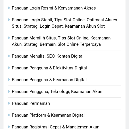
Panduan Login Resmi & Kenyamanan Akses
Panduan Login Stabil, Tips Slot Online, Optimasi Akses
Situs, Strategi Login Cepat, Keamanan Akun Slot
Panduan Memilih Situs, Tips Slot Online, Keamanan
Akun, Strategi Bermain, Slot Online Terpercaya
Panduan Menulis, SEO, Konten Digital
Panduan Pengguna & Efektivitas Digital
Panduan Pengguna & Keamanan Digital
Panduan Pengguna, Teknologi, Keamanan Akun
Panduan Permainan
Panduan Platform & Keamanan Digital
Panduan Registrasi Cepat & Manajemen Akun