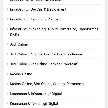
Infrastruktur DevOps & Deployment
Infrastruktur Teknologi Platform
Infrastruktur Teknologi, Cloud Computing, Transformasi
Digital
Judi Online
Judi Online, Panduan Pemain Berpengalaman
Judi Online, Slot Online, Jackpot Progresif
Kasino Online
Kasino Online, Slot Online, Strategi Permainan
Keamanan & Infrastruktur Digital
Keamanan & Teknologi Digital