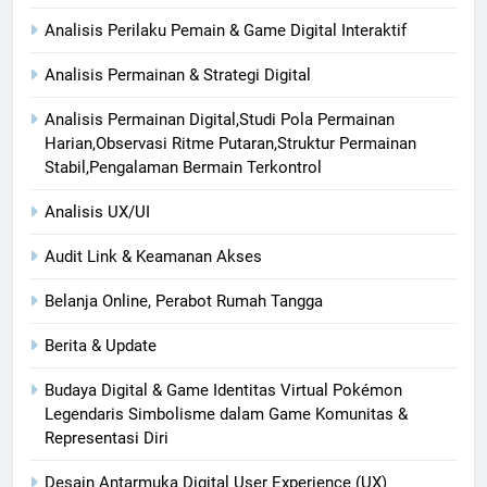
Analisis Perilaku Pemain & Game Digital Interaktif
Analisis Permainan & Strategi Digital
Analisis Permainan Digital,Studi Pola Permainan
Harian,Observasi Ritme Putaran,Struktur Permainan
Stabil,Pengalaman Bermain Terkontrol
Analisis UX/UI
Audit Link & Keamanan Akses
Belanja Online, Perabot Rumah Tangga
Berita & Update
Budaya Digital & Game Identitas Virtual Pokémon
Legendaris Simbolisme dalam Game Komunitas &
Representasi Diri
Desain Antarmuka Digital User Experience (UX)