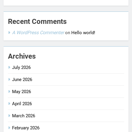
Recent Comments
A WordPress Commenter
on
Hello world!
Archives
July 2026
June 2026
May 2026
April 2026
March 2026
February 2026