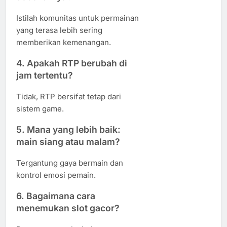
Istilah komunitas untuk permainan
yang terasa lebih sering
memberikan kemenangan.
4. Apakah RTP berubah di
jam tertentu?
Tidak, RTP bersifat tetap dari
sistem game.
5. Mana yang lebih baik:
main siang atau malam?
Tergantung gaya bermain dan
kontrol emosi pemain.
6. Bagaimana cara
menemukan slot gacor?