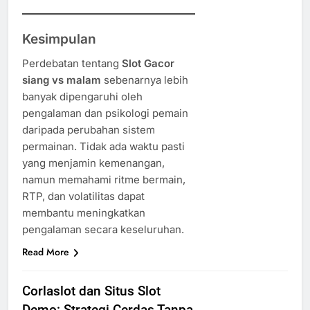
Kesimpulan
Perdebatan tentang
Slot Gacor
siang vs malam
sebenarnya lebih
banyak dipengaruhi oleh
pengalaman dan psikologi pemain
daripada perubahan sistem
permainan. Tidak ada waktu pasti
yang menjamin kemenangan,
namun memahami ritme bermain,
RTP, dan volatilitas dapat
membantu meningkatkan
pengalaman secara keseluruhan.
Read More
Corlaslot dan Situs Slot
Demo: Strategi Cerdas Tanpa