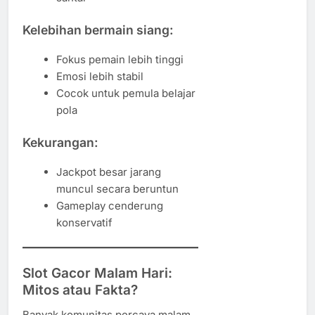
Kelebihan bermain siang:
Fokus pemain lebih tinggi
Emosi lebih stabil
Cocok untuk pemula belajar
pola
Kekurangan:
Jackpot besar jarang
muncul secara beruntun
Gameplay cenderung
konservatif
Slot Gacor Malam Hari:
Mitos atau Fakta?
Banyak komunitas percaya malam