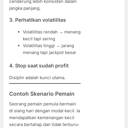
cenderung lebih konsisten dalam
jangka panjang.
3. Perhatikan volatilitas
Volatilitas rendah → menang
kecil tapi sering
Volatilitas tinggi → jarang
menang tapi jackpot besar
4. Stop saat sudah profit
Disiplin adalah kunci utama.
Contoh Skenario Pemain
Seorang pemain pemula bermain
di siang hari dengan modal kecil. Ia
mendapatkan kemenangan kecil
secara bertahap dan tidak terburu-