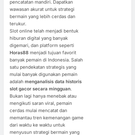
pencatatan mandiri. Dapatkan
wawasan akurat untuk strategi
bermain yang lebih cerdas dan
terukur.
Slot online telah menjadi bentuk
hiburan digital yang banyak
digemari, dan platform seperti
Horas88
menjadi tujuan favorit
banyak pemain di Indonesia. Salah
satu pendekatan strategis yang
mulai banyak digunakan pemain
adalah
menganalisis data historis
slot gacor secara mingguan
.
Bukan lagi hanya menebak atau
mengikuti saran viral, pemain
cerdas mulai mencatat dan
memantau tren kemenangan game
dari waktu ke waktu untuk
menyusun strategi bermain yang