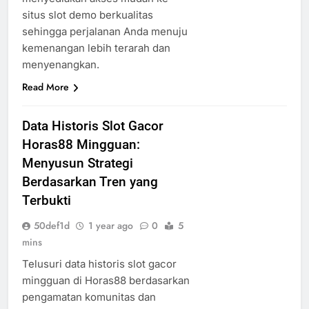
situs slot demo berkualitas
sehingga perjalanan Anda menuju
kemenangan lebih terarah dan
menyenangkan.
Read More
Data Historis Slot Gacor
Horas88 Mingguan:
Menyusun Strategi
Berdasarkan Tren yang
Terbukti
50def1d
1 year ago
0
5
mins
Telusuri data historis slot gacor
mingguan di Horas88 berdasarkan
pengamatan komunitas dan