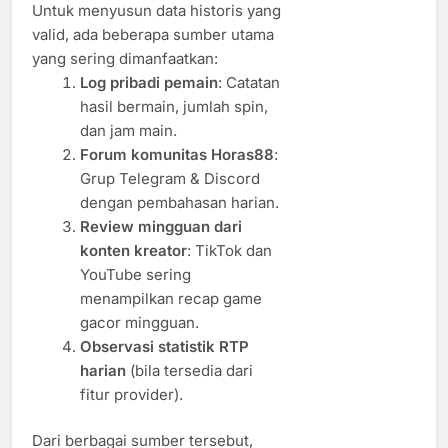
Untuk menyusun data historis yang
valid, ada beberapa sumber utama
yang sering dimanfaatkan:
Log pribadi pemain
: Catatan
hasil bermain, jumlah spin,
dan jam main.
Forum komunitas Horas88
:
Grup Telegram & Discord
dengan pembahasan harian.
Review mingguan dari
konten kreator
: TikTok dan
YouTube sering
menampilkan recap game
gacor mingguan.
Observasi statistik RTP
harian
(bila tersedia dari
fitur provider).
Dari berbagai sumber tersebut,