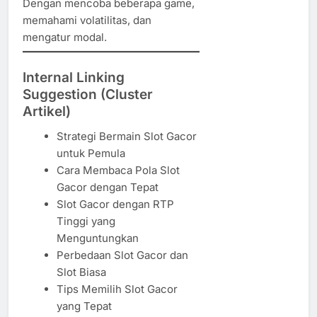
Dengan mencoba beberapa game,
memahami volatilitas, dan
mengatur modal.
Internal Linking
Suggestion (Cluster
Artikel)
Strategi Bermain Slot Gacor
untuk Pemula
Cara Membaca Pola Slot
Gacor dengan Tepat
Slot Gacor dengan RTP
Tinggi yang
Menguntungkan
Perbedaan Slot Gacor dan
Slot Biasa
Tips Memilih Slot Gacor
yang Tepat