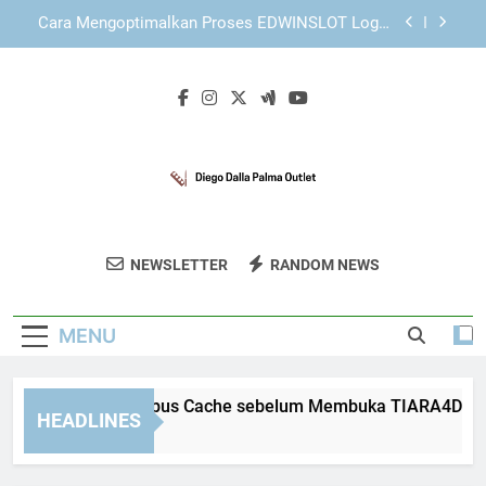
Skip
Login Edwinslot dengan Pengalaman Akses yang
to
Lebih Sederhana dan Aman Dipahami
content
Panduan Praktis Lebah4D Login Melalui Browser
dengan Akses yang Aman dan Tertata
Panduan Menghapus Cache sebelum Membuka
TIARA4D Link Alternatif
Cara Mengoptimalkan Proses EDWINSLOT Login
agar Lebih Cepat
Login Edwinslot dengan Pengalaman Akses yang
Lebih Sederhana dan Aman Dipahami
Diego Dalla
Dapatkan Kosmetik Berkualitas Dari Diego
Panduan Praktis Lebah4D Login Melalui Browser
NEWSLETTER
RANDOM NEWS
Palma Outlet
dengan Akses yang Aman dan Tertata
Dalla Palma Outlet.
MENU
anduan Menghapus Cache sebelum Membuka TIARA4D Link Al
HEADLINES
 Weeks Ago