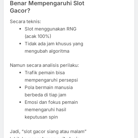
Benar Mempengaruhi Slot
Gacor?
Secara teknis:
Slot menggunakan RNG
(acak 100%)
Tidak ada jam khusus yang
mengubah algoritma
Namun secara analisis perilaku:
Trafik pemain bisa
mempengaruhi persepsi
Pola bermain manusia
berbeda di tiap jam
Emosi dan fokus pemain
memengaruhi hasil
keputusan spin
Jadi, “slot gacor siang atau malam”