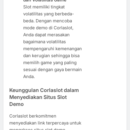
Slot memiliki tingkat
volatilitas yang berbeda-
beda. Dengan mencoba
mode demo di Corlaslot,
Anda dapat merasakan
bagaimana volatilitas
mempengaruhi kemenangan
dan kerugian sehingga bisa
memilih game yang paling
sesuai dengan gaya bermain
Anda.
Keunggulan Corlaslot dalam
Menyediakan Situs Slot
Demo
Corlaslot berkomitmen
menyediakan link terpercaya untuk
mengakses situs slot demo