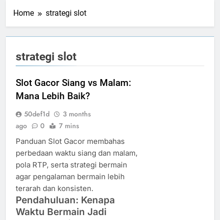
Home
strategi slot
strategi slot
Slot Gacor Siang vs Malam:
Mana Lebih Baik?
50def1d
3 months
ago
0
7 mins
Panduan Slot Gacor membahas
perbedaan waktu siang dan malam,
pola RTP, serta strategi bermain
agar pengalaman bermain lebih
terarah dan konsisten.
Pendahuluan: Kenapa
Waktu Bermain Jadi