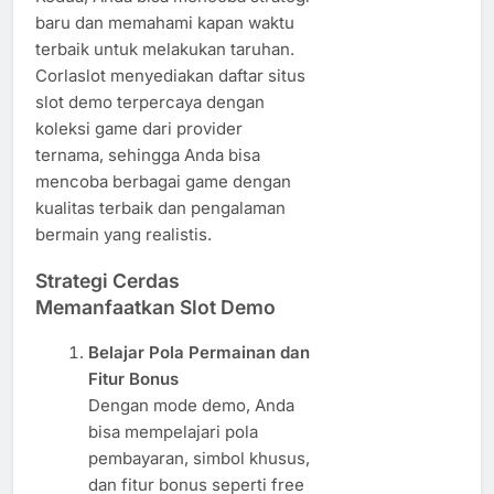
baru dan memahami kapan waktu
terbaik untuk melakukan taruhan.
Corlaslot menyediakan daftar situs
slot demo terpercaya dengan
koleksi game dari provider
ternama, sehingga Anda bisa
mencoba berbagai game dengan
kualitas terbaik dan pengalaman
bermain yang realistis.
Strategi Cerdas
Memanfaatkan Slot Demo
Belajar Pola Permainan dan
Fitur Bonus
Dengan mode demo, Anda
bisa mempelajari pola
pembayaran, simbol khusus,
dan fitur bonus seperti free