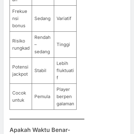
Frekue
nsi
Sedang
Variatif
bonus
Rendah
Risiko
–
Tinggi
rungkad
sedang
Lebih
Potensi
Stabil
fluktuati
jackpot
f
Player
Cocok
Pemula
berpen
untuk
galaman
Apakah Waktu Benar-