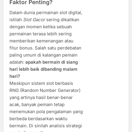
Faktor Penting?
Dalam dunia permainan slot digital,
istilah
Slot Gacor
sering dikaitkan
dengan momen ketika sebuah
permainan terasa lebih sering
memberikan kemenangan atau
fitur bonus. Salah satu perdebatan
paling umum di kalangan pemain
adalah:
apakah bermain di siang
hari lebih baik dibanding malam
hari?
Meskipun sistem slot berbasis
RNG (Random Number Generator)
yang artinya hasil benar-benar
acak, banyak pemain tetap
menemukan pola pengalaman yang
berbeda berdasarkan waktu
bermain. Di sinilah analisis strategi