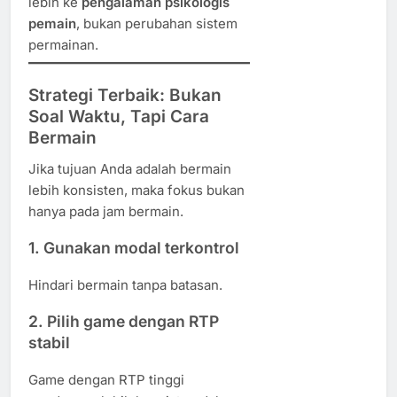
lebih ke
pengalaman psikologis
pemain
, bukan perubahan sistem
permainan.
Strategi Terbaik: Bukan
Soal Waktu, Tapi Cara
Bermain
Jika tujuan Anda adalah bermain
lebih konsisten, maka fokus bukan
hanya pada jam bermain.
1. Gunakan modal terkontrol
Hindari bermain tanpa batasan.
2. Pilih game dengan RTP
stabil
Game dengan RTP tinggi