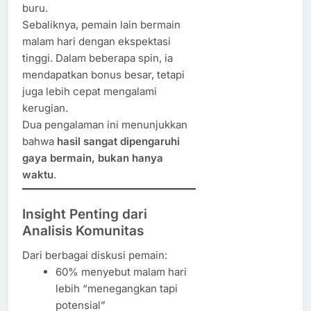
buru.
Sebaliknya, pemain lain bermain
malam hari dengan ekspektasi
tinggi. Dalam beberapa spin, ia
mendapatkan bonus besar, tetapi
juga lebih cepat mengalami
kerugian.
Dua pengalaman ini menunjukkan
bahwa
hasil sangat dipengaruhi
gaya bermain, bukan hanya
waktu
.
Insight Penting dari
Analisis Komunitas
Dari berbagai diskusi pemain:
60% menyebut malam hari
lebih “menegangkan tapi
potensial”