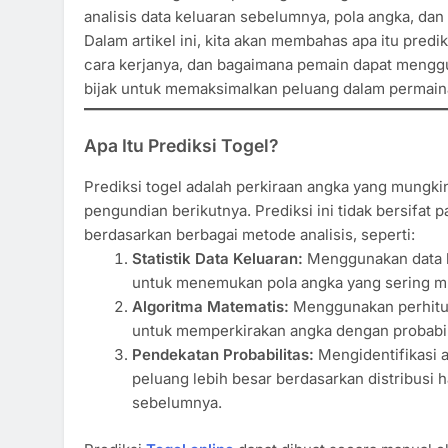
analisis data keluaran sebelumnya, pola angka, dan 
Dalam artikel ini, kita akan membahas apa itu predi
cara kerjanya, dan bagaimana pemain dapat meng
bijak untuk memaksimalkan peluang dalam permain
Apa Itu Prediksi Togel?
Prediksi togel adalah perkiraan angka yang mungkin
pengundian berikutnya. Prediksi ini tidak bersifat pa
berdasarkan berbagai metode analisis, seperti:
Statistik Data Keluaran:
Menggunakan data 
untuk menemukan pola angka yang sering m
Algoritma Matematis:
Menggunakan perhitu
untuk memperkirakan angka dengan probabili
Pendekatan Probabilitas:
Mengidentifikasi 
peluang lebih besar berdasarkan distribusi 
sebelumnya.