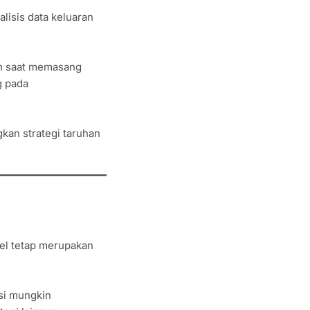
lisis data keluaran
ih saat memasang
g pada
an strategi taruhan
ogel tetap merupakan
si mungkin