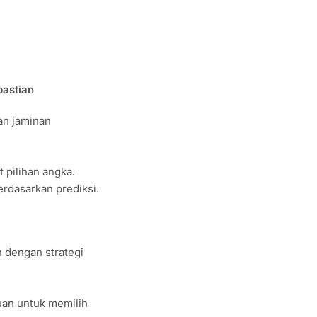
pastian
kan jaminan
pilihan angka.
erdasarkan prediksi.
n dengan strategi
uan untuk memilih