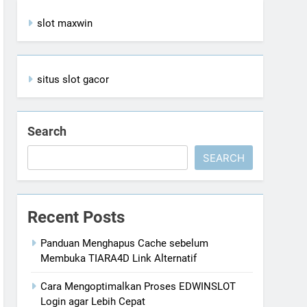
slot maxwin
situs slot gacor
Search
SEARCH
Recent Posts
Panduan Menghapus Cache sebelum
Membuka TIARA4D Link Alternatif
Cara Mengoptimalkan Proses EDWINSLOT
Login agar Lebih Cepat