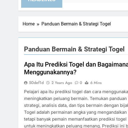
Home
Panduan Bermain & Strategi Togel
Panduan Bermain & Strategi Togel
Apa Itu Prediksi Togel dan Bagaiman
Menggunakannya?
50def1d
2 Years Ago
0
6 Mins
Pelajari apa itu prediksi togel dan cara menggunak
meningkatkan peluang bermain. Temukan panduan 
strategi, analisis data, dan tips bermain dengan bija
Togel adalah permainan angka yang mengandalkan
tetapi banyak pemain memanfaatkan prediksi togel 
untuk meningkatkan peluang menang. Prediksi ini 