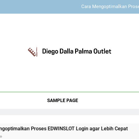
Cara Mengoptimalkan Pros
Login Edwinslot dengan Pengalaman Akses yan
Panduan Praktis Lebah4D Login Melalui Browse
Panduan Menghapus Cache sebel
Cara Mengoptimalkan Pros
Login Edwinslot dengan Pengalaman Akses yan
go Dalla Palma Outlet
osmetik Berkualitas Dari Diego Dalla Palma Outlet.
Panduan Praktis Lebah4D Login Melalui Browse
SAMPLE PAGE
 Proses EDWINSLOT Login agar Lebih Cepat
Login Edw
2 Months Ago