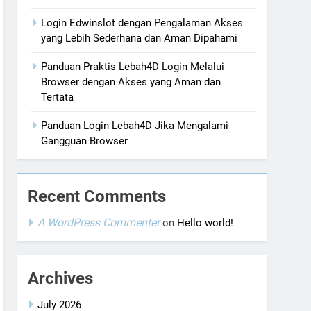
Login Edwinslot dengan Pengalaman Akses
yang Lebih Sederhana dan Aman Dipahami
Panduan Praktis Lebah4D Login Melalui
Browser dengan Akses yang Aman dan
Tertata
Panduan Login Lebah4D Jika Mengalami
Gangguan Browser
Recent Comments
A WordPress Commenter
on
Hello world!
Archives
July 2026