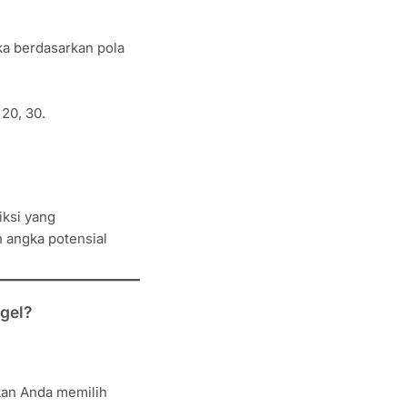
ka berdasarkan pola
 20, 30.
iksi yang
 angka potensial
gel?
ikan Anda memilih