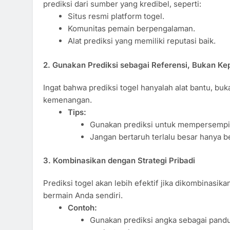
prediksi dari sumber yang kredibel, seperti:
Situs resmi platform togel.
Komunitas pemain berpengalaman.
Alat prediksi yang memiliki reputasi baik.
2. Gunakan Prediksi sebagai Referensi, Bukan Ke
Ingat bahwa prediksi togel hanyalah alat bantu, bu
kemenangan.
Tips:
Gunakan prediksi untuk mempersempit 
Jangan bertaruh terlalu besar hanya b
3. Kombinasikan dengan Strategi Pribadi
Prediksi togel akan lebih efektif jika dikombinasika
bermain Anda sendiri.
Contoh:
Gunakan prediksi angka sebagai pand