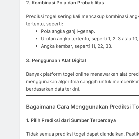
2. Kombinasi Pola dan Probabilitas
Prediksi togel sering kali mencakup kombinasi ang
tertentu, seperti:
Pola angka ganjil-genap.
Urutan angka tertentu, seperti 1, 2, 3 atau 10,
Angka kembar, seperti 11, 22, 33.
3. Penggunaan Alat Digital
Banyak platform togel online menawarkan alat pred
menggunakan algoritma canggih untuk memberikan
berdasarkan data terkini.
Bagaimana Cara Menggunakan Prediksi To
1. Pilih Prediksi dari Sumber Terpercaya
Tidak semua prediksi togel dapat diandalkan. Past