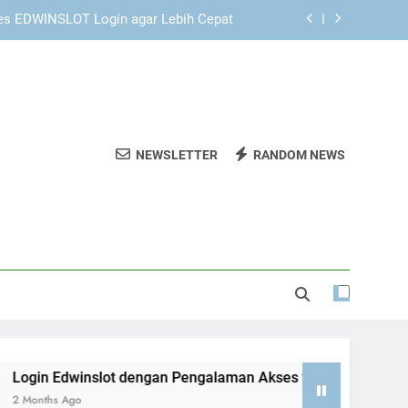
es EDWINSLOT Login agar Lebih Cepat
g Lebih Sederhana dan Aman Dipahami
r dengan Akses yang Aman dan Tertata
um Membuka TIARA4D Link Alternatif
NEWSLETTER
RANDOM NEWS
es EDWINSLOT Login agar Lebih Cepat
g Lebih Sederhana dan Aman Dipahami
r dengan Akses yang Aman dan Tertata
inslot dengan Pengalaman Akses yang Lebih Sederhana dan 