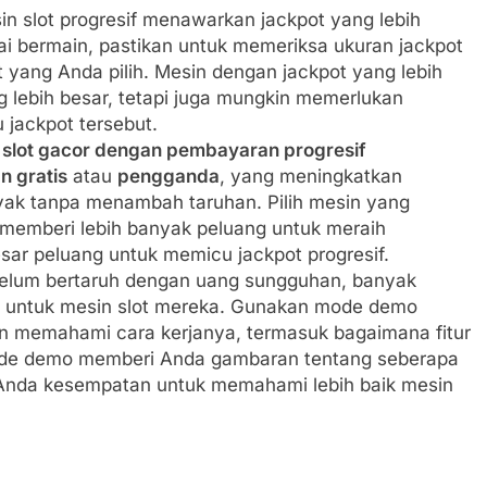
n slot progresif menawarkan jackpot yang lebih
ai bermain, pastikan untuk memeriksa ukuran jackpot
t yang Anda pilih. Mesin dengan jackpot yang lebih
 lebih besar, tetapi juga mungkin memerlukan
 jackpot tersebut.
n
slot gacor dengan pembayaran progresif
n gratis
atau
pengganda
, yang meningkatkan
ak tanpa menambah taruhan. Pilih mesin yang
a memberi lebih banyak peluang untuk meraih
 peluang untuk memicu jackpot progresif.
lum bertaruh dengan uang sungguhan, banyak
untuk mesin slot mereka. Gunakan mode demo
an memahami cara kerjanya, termasuk bagaimana fitur
 Mode demo memberi Anda gambaran tentang seberapa
i Anda kesempatan untuk memahami lebih baik mesin