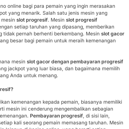
sino online bagi para pemain yang ingin merasakan
ot yang menarik. Salah satu jenis mesin yang
h mesin
slot progresif
. Mesin
slot progresif
ngan setiap taruhan yang dipasang, memberikan
 tidak pernah berhenti berkembang. Mesin
slot gacor
ang besar bagi pemain untuk meraih kemenangan
imana mesin
slot gacor dengan pembayaran progresif
g jackpot yang luar biasa, dan bagaimana memilih
uang Anda untuk menang.
resif?
ikan kemenangan kepada pemain, biasanya memiliki
arti mesin ini cenderung mengembalikan sebagian
 kemenangan.
Pembayaran progresif
, di sisi lain,
setiap kali seorang pemain memasang taruhan. Mesin