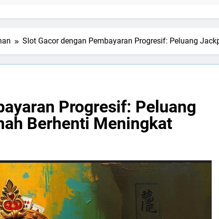
inan
Slot Gacor dengan Pembayaran Progresif: Peluang Jack
ayaran Progresif: Peluang
nah Berhenti Meningkat