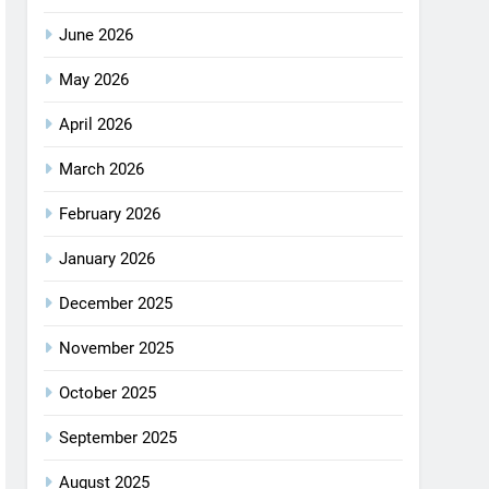
June 2026
May 2026
April 2026
March 2026
February 2026
January 2026
December 2025
November 2025
October 2025
September 2025
August 2025