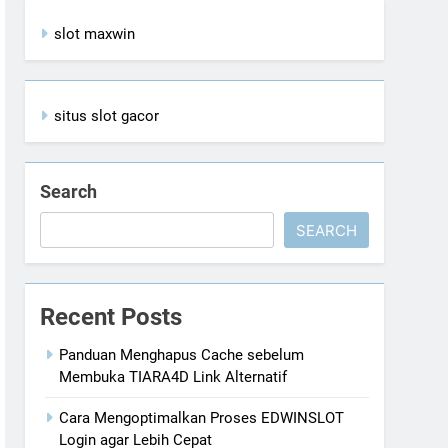
slot maxwin
situs slot gacor
Search
SEARCH
Recent Posts
Panduan Menghapus Cache sebelum
Membuka TIARA4D Link Alternatif
Cara Mengoptimalkan Proses EDWINSLOT
Login agar Lebih Cepat