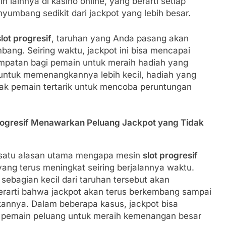
n lainnya di kasino online, yang berarti setiap
yumbang sedikit dari jackpot yang lebih besar.
slot progresif
, taruhan yang Anda pasang akan
ang. Seiring waktu, jackpot ini bisa mencapai
mpatan bagi pemain untuk meraih hadiah yang
ntuk memenangkannya lebih kecil, hadiah yang
yak pemain tertarik untuk mencoba peruntungan
ogresif Menawarkan Peluang Jackpot yang Tidak
satu alasan utama mengapa mesin
slot progresif
ang terus meningkat seiring berjalannya waktu.
sebagian kecil dari taruhan tersebut akan
 berarti bahwa jackpot akan terus berkembang sampai
nnya. Dalam beberapa kasus, jackpot bisa
i pemain peluang untuk meraih kemenangan besar