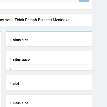
pot yang Tidak Pernah Berhenti Meningkat
situs slot
situs gacor
slot
situs slot