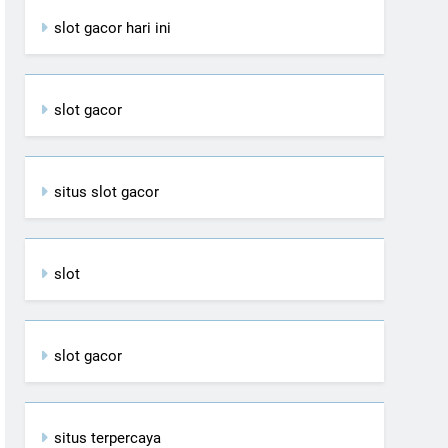
slot gacor hari ini
slot gacor
situs slot gacor
slot
slot gacor
situs terpercaya