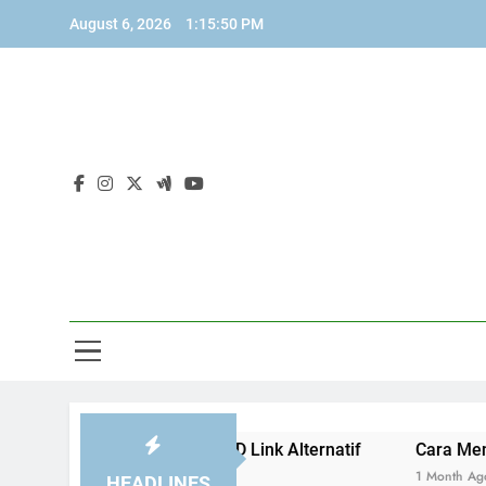
Skip
August 6, 2026
1:15:51 PM
to
content
Die
Dapatkan K
a TIARA4D Link Alternatif
Cara Mengoptimalkan Pros
1 Month Ago
HEADLINES