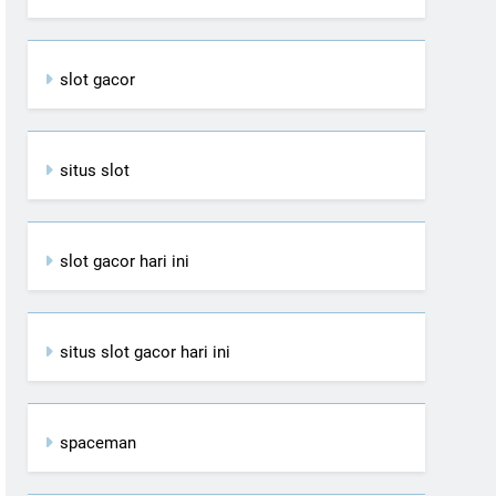
slot gacor
situs slot
slot gacor hari ini
situs slot gacor hari ini
spaceman