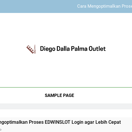
Cara Mengoptimalkan Pros
Login Edwinslot dengan Pengalaman Akses yan
Panduan Praktis Lebah4D Login Melalui Browse
Panduan Menghapus Cache sebel
Cara Mengoptimalkan Pros
Login Edwinslot dengan Pengalaman Akses yan
go Dalla Palma Outlet
osmetik Berkualitas Dari Diego Dalla Palma Outlet.
Panduan Praktis Lebah4D Login Melalui Browse
SAMPLE PAGE
es EDWINSLOT Login agar Lebih Cepat
Login Edwinslo
2 Months Ago