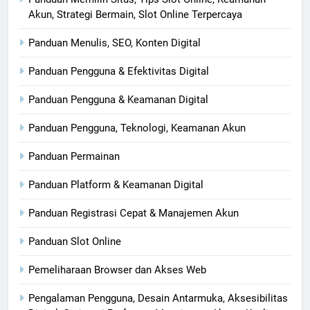
Akun, Strategi Bermain, Slot Online Terpercaya
Panduan Menulis, SEO, Konten Digital
Panduan Pengguna & Efektivitas Digital
Panduan Pengguna & Keamanan Digital
Panduan Pengguna, Teknologi, Keamanan Akun
Panduan Permainan
Panduan Platform & Keamanan Digital
Panduan Registrasi Cepat & Manajemen Akun
Panduan Slot Online
Pemeliharaan Browser dan Akses Web
Pengalaman Pengguna, Desain Antarmuka, Aksesibilitas