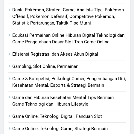
Dunia Pokémon, Strategi Game, Analisis Tipe, Pokémon
Offensif, Pokémon Defensif, Competitive Pokémon,
Statistik Pertarungan, Taktik Tipe Murni
Edukasi Permainan Online Hiburan Digital Teknologi dan
Game Pengetahuan Dasar Slot Tren Game Online
Efisiensi Registrasi dan Akses Akun Digital
Gambling, Slot Online, Permainan
Game & Kompetisi, Psikologi Gamer, Pengembangan Diri,
Kesehatan Mental, Esports & Strategi Bermain
Game dan Hiburan Kesehatan Mental Tips Bermain
Game Teknologi dan Hiburan Lifestyle
Game Online, Teknologi Digital, Panduan Slot
Game Online, Teknologi Game, Strategi Bermain