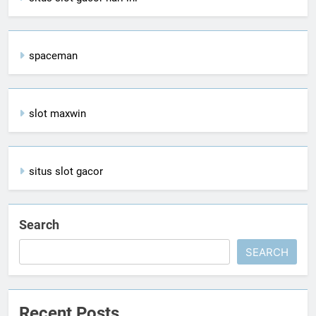
spaceman
slot maxwin
situs slot gacor
Search
SEARCH
Recent Posts