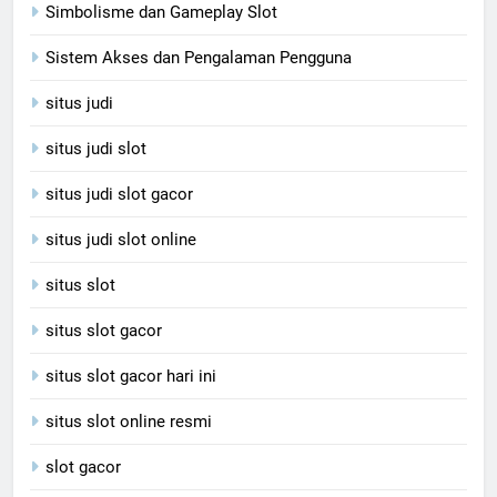
Simbolisme dan Gameplay Slot
Sistem Akses dan Pengalaman Pengguna
situs judi
situs judi slot
situs judi slot gacor
situs judi slot online
situs slot
situs slot gacor
situs slot gacor hari ini
situs slot online resmi
slot gacor