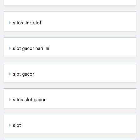
situs link slot
slot gacor hari ini
slot gacor
situs slot gacor
slot