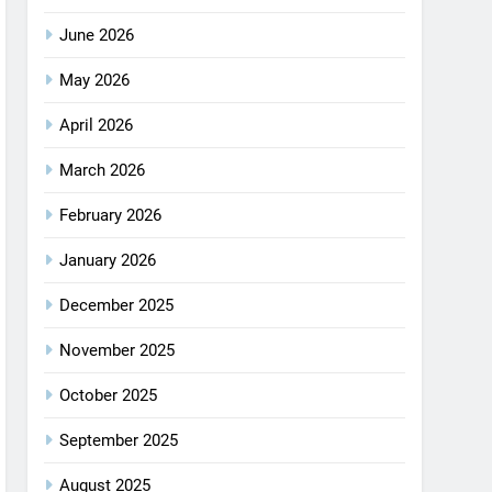
June 2026
May 2026
April 2026
March 2026
February 2026
January 2026
December 2025
November 2025
October 2025
September 2025
August 2025