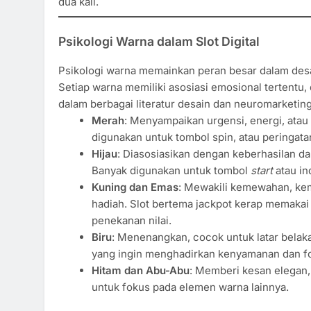
dua kali.
Psikologi Warna dalam Slot Digital
Psikologi warna memainkan peran besar dalam desa
Setiap warna memiliki asosiasi emosional tertentu, da
dalam berbagai literatur desain dan neuromarketing
Merah
: Menyampaikan urgensi, energi, atau 
digunakan untuk tombol spin, atau peringata
Hijau
: Diasosiasikan dengan keberhasilan d
Banyak digunakan untuk tombol
start
atau ind
Kuning dan Emas
: Mewakili kemewahan, ke
hadiah. Slot bertema jackpot kerap memakai 
penekanan nilai.
Biru
: Menenangkan, cocok untuk latar belak
yang ingin menghadirkan kenyamanan dan fo
Hitam dan Abu-Abu
: Memberi kesan elegan, 
untuk fokus pada elemen warna lainnya.