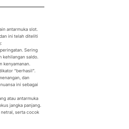
in antarmuka slot.
n ini telah diteliti
:
peringatan. Sering
n kehilangan saldo.
an kenyamanan.
ikator “berhasil”.
menangan, dan
nuansa ini sebagai
ang atau antarmuka
kus jangka panjang.
netral, serta cocok