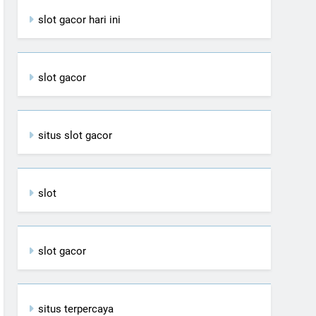
slot gacor hari ini
slot gacor
situs slot gacor
slot
slot gacor
situs terpercaya