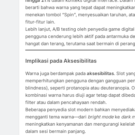
hingga 21%
dalam konteks digital interface. Dalam sl
berarti bahwa warna yang tepat dapat meningkatka
menekan tombol “Spin”, menyesuaikan taruhan, at
fitur-fitur lain.
Lebih lanjut, A/B testing oleh penyedia game digi
pengguna cenderung lebih aktif pada antarmuka 
hangat dan terang, terutama saat bermain di perang
Implikasi pada Aksesibilitas
Warna juga berdampak pada
aksesibilitas
. Slot yan
memperhitungkan pengguna dengan gangguan peng
blindness), seperti protanopia atau deuteranopia. O
kombinasi warna harus diuji agar tetap dapat dibe
filter atau dalam pencahayaan rendah.
Beberapa penyedia slot modern bahkan menyediak
mengganti tema warna—dari
bright mode
ke
dark 
meningkatkan kenyamanan dan mengurangi kelelah
dalam sesi bermain panjang.