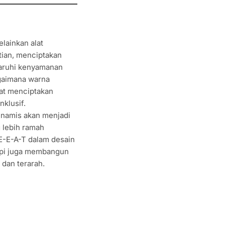
lainkan alat
tian, menciptakan
garuhi kenyamanan
gaimana warna
pat menciptakan
nklusif.
inamis akan menjadi
g lebih ramah
E-E-A-T dalam desain
tapi juga membangun
dan terarah.