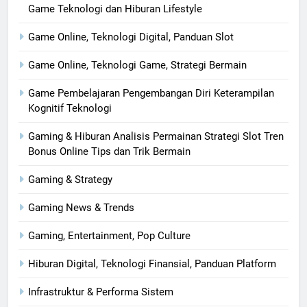
Game Teknologi dan Hiburan Lifestyle
Game Online, Teknologi Digital, Panduan Slot
Game Online, Teknologi Game, Strategi Bermain
Game Pembelajaran Pengembangan Diri Keterampilan
Kognitif Teknologi
Gaming & Hiburan Analisis Permainan Strategi Slot Tren
Bonus Online Tips dan Trik Bermain
Gaming & Strategy
Gaming News & Trends
Gaming, Entertainment, Pop Culture
Hiburan Digital, Teknologi Finansial, Panduan Platform
Infrastruktur & Performa Sistem