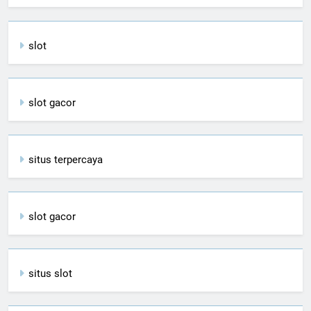
slot
slot gacor
situs terpercaya
slot gacor
situs slot