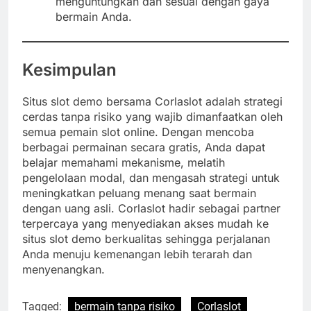
menguntungkan dan sesuai dengan gaya
bermain Anda.
Kesimpulan
Situs slot demo bersama Corlaslot adalah strategi
cerdas tanpa risiko yang wajib dimanfaatkan oleh
semua pemain slot online. Dengan mencoba
berbagai permainan secara gratis, Anda dapat
belajar memahami mekanisme, melatih
pengelolaan modal, dan mengasah strategi untuk
meningkatkan peluang menang saat bermain
dengan uang asli. Corlaslot hadir sebagai partner
terpercaya yang menyediakan akses mudah ke
situs slot demo berkualitas sehingga perjalanan
Anda menuju kemenangan lebih terarah dan
menyenangkan.
Tagged:
bermain tanpa risiko
Corlaslot