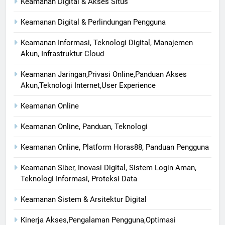
Keamanan Digital & Akses Situs
Keamanan Digital & Perlindungan Pengguna
Keamanan Informasi, Teknologi Digital, Manajemen
Akun, Infrastruktur Cloud
Keamanan Jaringan,Privasi Online,Panduan Akses
Akun,Teknologi Internet,User Experience
Keamanan Online
Keamanan Online, Panduan, Teknologi
Keamanan Online, Platform Horas88, Panduan Pengguna
Keamanan Siber, Inovasi Digital, Sistem Login Aman,
Teknologi Informasi, Proteksi Data
Keamanan Sistem & Arsitektur Digital
Kinerja Akses,Pengalaman Pengguna,Optimasi