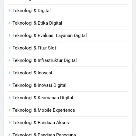
Teknologi & Digital
Teknologi & Etika Digital
Teknologi & Evaluasi Layanan Digital
Teknologi & Fitur Slot
Teknologi & Infrastruktur Digital
Teknologi & Inovasi
Teknologi & Inovasi Digital
Teknologi & Keamanan Digital
Teknologi & Mobile Experience
Teknologi & Panduan Akses
Teknologi & Panduan Pengguna