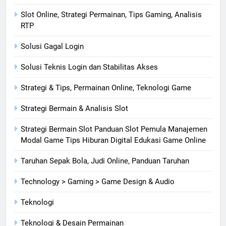
Slot Online, Strategi Permainan, Tips Gaming, Analisis
RTP
Solusi Gagal Login
Solusi Teknis Login dan Stabilitas Akses
Strategi & Tips, Permainan Online, Teknologi Game
Strategi Bermain & Analisis Slot
Strategi Bermain Slot Panduan Slot Pemula Manajemen
Modal Game Tips Hiburan Digital Edukasi Game Online
Taruhan Sepak Bola, Judi Online, Panduan Taruhan
Technology > Gaming > Game Design & Audio
Teknologi
Teknologi & Desain Permainan