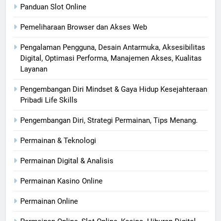
Panduan Slot Online
Pemeliharaan Browser dan Akses Web
Pengalaman Pengguna, Desain Antarmuka, Aksesibilitas
Digital, Optimasi Performa, Manajemen Akses, Kualitas
Layanan
Pengembangan Diri Mindset & Gaya Hidup Kesejahteraan
Pribadi Life Skills
Pengembangan Diri, Strategi Permainan, Tips Menang.
Permainan & Teknologi
Permainan Digital & Analisis
Permainan Kasino Online
Permainan Online