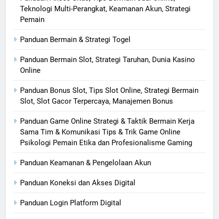
Teknologi Multi-Perangkat, Keamanan Akun, Strategi
Pemain
Panduan Bermain & Strategi Togel
Panduan Bermain Slot, Strategi Taruhan, Dunia Kasino
Online
Panduan Bonus Slot, Tips Slot Online, Strategi Bermain
Slot, Slot Gacor Terpercaya, Manajemen Bonus
Panduan Game Online Strategi & Taktik Bermain Kerja
Sama Tim & Komunikasi Tips & Trik Game Online
Psikologi Pemain Etika dan Profesionalisme Gaming
Panduan Keamanan & Pengelolaan Akun
Panduan Koneksi dan Akses Digital
Panduan Login Platform Digital