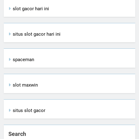
slot gacor hari ini
situs slot gacor hari ini
spaceman
slot maxwin
situs slot gacor
Search