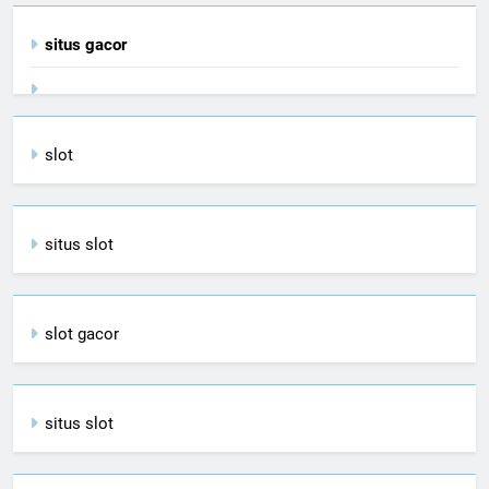
situs gacor
slot
situs slot
slot gacor
situs slot