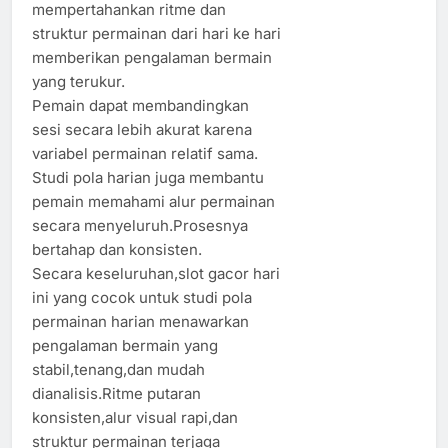
mempertahankan ritme dan
struktur permainan dari hari ke hari
memberikan pengalaman bermain
yang terukur.
Pemain dapat membandingkan
sesi secara lebih akurat karena
variabel permainan relatif sama.
Studi pola harian juga membantu
pemain memahami alur permainan
secara menyeluruh.Prosesnya
bertahap dan konsisten.
Secara keseluruhan,slot gacor hari
ini yang cocok untuk studi pola
permainan harian menawarkan
pengalaman bermain yang
stabil,tenang,dan mudah
dianalisis.Ritme putaran
konsisten,alur visual rapi,dan
struktur permainan terjaga