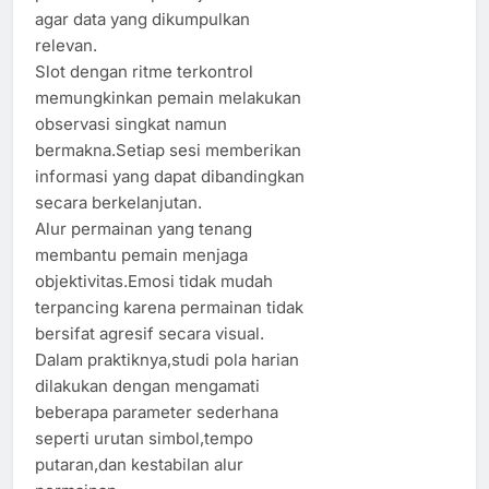
agar data yang dikumpulkan
relevan.
Slot dengan ritme terkontrol
memungkinkan pemain melakukan
observasi singkat namun
bermakna.Setiap sesi memberikan
informasi yang dapat dibandingkan
secara berkelanjutan.
Alur permainan yang tenang
membantu pemain menjaga
objektivitas.Emosi tidak mudah
terpancing karena permainan tidak
bersifat agresif secara visual.
Dalam praktiknya,studi pola harian
dilakukan dengan mengamati
beberapa parameter sederhana
seperti urutan simbol,tempo
putaran,dan kestabilan alur