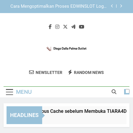
Skip
Login Edwinslot dengan Pengalaman Akses yang
to
Lebih Sederhana dan Aman Dipahami
content
Panduan Praktis Lebah4D Login Melalui Browser
dengan Akses yang Aman dan Tertata
Panduan Menghapus Cache sebelum Membuka
TIARA4D Link Alternatif
Cara Mengoptimalkan Proses EDWINSLOT Login
agar Lebih Cepat
Login Edwinslot dengan Pengalaman Akses yang
Lebih Sederhana dan Aman Dipahami
Diego Dalla
Dapatkan Kosmetik Berkualitas Dari Diego
Panduan Praktis Lebah4D Login Melalui Browser
NEWSLETTER
RANDOM NEWS
Palma Outlet
dengan Akses yang Aman dan Tertata
Dalla Palma Outlet.
MENU
nduan Menghapus Cache sebelum Membuka TIARA4D Link Alt
HEADLINES
Weeks Ago