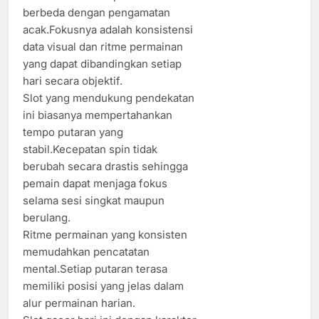
berbeda dengan pengamatan
acak.Fokusnya adalah konsistensi
data visual dan ritme permainan
yang dapat dibandingkan setiap
hari secara objektif.
Slot yang mendukung pendekatan
ini biasanya mempertahankan
tempo putaran yang
stabil.Kecepatan spin tidak
berubah secara drastis sehingga
pemain dapat menjaga fokus
selama sesi singkat maupun
berulang.
Ritme permainan yang konsisten
memudahkan pencatatan
mental.Setiap putaran terasa
memiliki posisi yang jelas dalam
alur permainan harian.