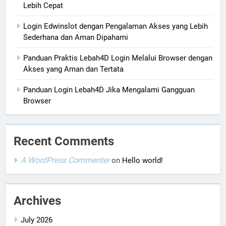
Lebih Cepat
Login Edwinslot dengan Pengalaman Akses yang Lebih
Sederhana dan Aman Dipahami
Panduan Praktis Lebah4D Login Melalui Browser dengan
Akses yang Aman dan Tertata
Panduan Login Lebah4D Jika Mengalami Gangguan
Browser
Recent Comments
A WordPress Commenter
on
Hello world!
Archives
July 2026