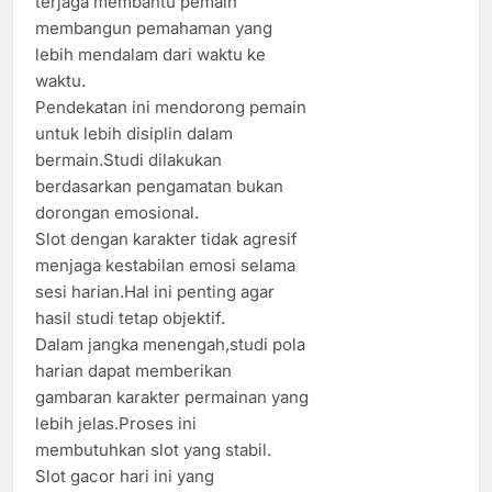
terjaga membantu pemain
membangun pemahaman yang
lebih mendalam dari waktu ke
waktu.
Pendekatan ini mendorong pemain
untuk lebih disiplin dalam
bermain.Studi dilakukan
berdasarkan pengamatan bukan
dorongan emosional.
Slot dengan karakter tidak agresif
menjaga kestabilan emosi selama
sesi harian.Hal ini penting agar
hasil studi tetap objektif.
Dalam jangka menengah,studi pola
harian dapat memberikan
gambaran karakter permainan yang
lebih jelas.Proses ini
membutuhkan slot yang stabil.
Slot gacor hari ini yang