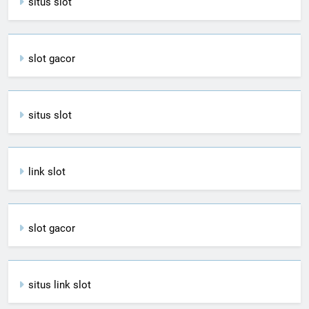
situs slot
slot gacor
situs slot
link slot
slot gacor
situs link slot