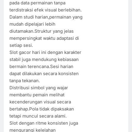
pada data permainan tanpa
terdistraksi efek visual berlebihan.
Dalam studi harian,permainan yang
mudah dipelajari lebih
diutamakan.Struktur yang jelas
mempersingkat waktu adaptasi di
setiap sesi.
Slot gacor hari ini dengan karakter
stabil juga mendukung kebiasaan
bermain terencana.Sesi harian
dapat dilakukan secara konsisten
tanpa tekanan.
Distribusi simbol yang wajar
membantu pemain melihat
kecenderungan visual secara
bertahap.Pola tidak dipaksakan
tetapi muncul secara alami.
Slot dengan ritme konsisten juga
mengurangi kelelahan