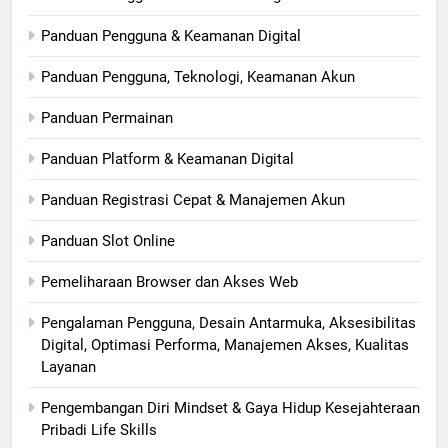
Panduan Pengguna & Keamanan Digital
Panduan Pengguna, Teknologi, Keamanan Akun
Panduan Permainan
Panduan Platform & Keamanan Digital
Panduan Registrasi Cepat & Manajemen Akun
Panduan Slot Online
Pemeliharaan Browser dan Akses Web
Pengalaman Pengguna, Desain Antarmuka, Aksesibilitas
Digital, Optimasi Performa, Manajemen Akses, Kualitas
Layanan
Pengembangan Diri Mindset & Gaya Hidup Kesejahteraan
Pribadi Life Skills