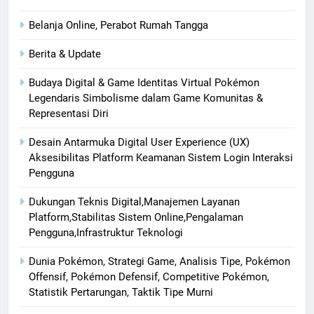
Belanja Online, Perabot Rumah Tangga
Berita & Update
Budaya Digital & Game Identitas Virtual Pokémon
Legendaris Simbolisme dalam Game Komunitas &
Representasi Diri
Desain Antarmuka Digital User Experience (UX)
Aksesibilitas Platform Keamanan Sistem Login Interaksi
Pengguna
Dukungan Teknis Digital,Manajemen Layanan
Platform,Stabilitas Sistem Online,Pengalaman
Pengguna,Infrastruktur Teknologi
Dunia Pokémon, Strategi Game, Analisis Tipe, Pokémon
Offensif, Pokémon Defensif, Competitive Pokémon,
Statistik Pertarungan, Taktik Tipe Murni