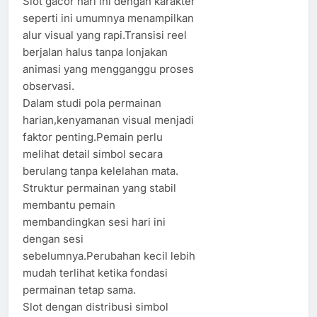
Slot gacor hari ini dengan karakter
seperti ini umumnya menampilkan
alur visual yang rapi.Transisi reel
berjalan halus tanpa lonjakan
animasi yang mengganggu proses
observasi.
Dalam studi pola permainan
harian,kenyamanan visual menjadi
faktor penting.Pemain perlu
melihat detail simbol secara
berulang tanpa kelelahan mata.
Struktur permainan yang stabil
membantu pemain
membandingkan sesi hari ini
dengan sesi
sebelumnya.Perubahan kecil lebih
mudah terlihat ketika fondasi
permainan tetap sama.
Slot dengan distribusi simbol