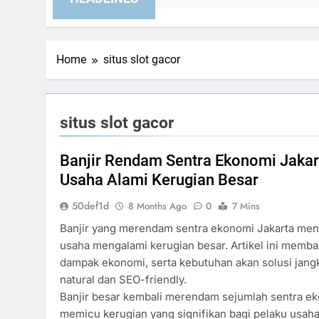
Home
situs slot gacor
situs slot gacor
Banjir Rendam Sentra Ekonomi Jakar
Usaha Alami Kerugian Besar
50def1d
8 Months Ago
0
7 Mins
Banjir yang merendam sentra ekonomi Jakarta me
usaha mengalami kerugian besar. Artikel ini memb
dampak ekonomi, serta kebutuhan akan solusi jang
natural dan SEO-friendly.
Banjir besar kembali merendam sejumlah sentra ek
memicu kerugian yang signifikan bagi pelaku usaha