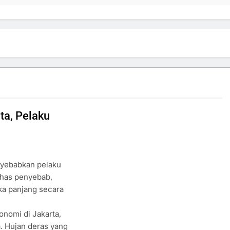
ta, Pelaku
nyebabkan pelaku
ahas penyebab,
ka panjang secara
onomi di Jakarta,
. Hujan deras yang