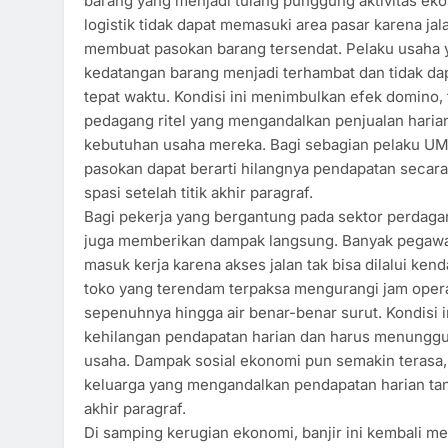
barang yang menjadi tulang punggung aktivitas eko
logistik tidak dapat memasuki area pasar karena ja
membuat pasokan barang tersendat. Pelaku usaha
kedatangan barang menjadi terhambat dan tidak da
tepat waktu. Kondisi ini menimbulkan efek domino,
pedagang ritel yang mengandalkan penjualan hari
kebutuhan usaha mereka. Bagi sebagian pelaku U
pasokan dapat berarti hilangnya pendapatan secara 
spasi setelah titik akhir paragraf.
Bagi pekerja yang bergantung pada sektor perdagang
juga memberikan dampak langsung. Banyak pegawai
masuk kerja karena akses jalan tak bisa dilalui ken
toko yang terendam terpaksa mengurangi jam oper
sepenuhnya hingga air benar-benar surut. Kondisi 
kehilangan pendapatan harian dan harus menunggu i
usaha. Dampak sosial ekonomi pun semakin terasa,
keluarga yang mengandalkan pendapatan harian tanp
akhir paragraf.
Di samping kerugian ekonomi, banjir ini kembali m