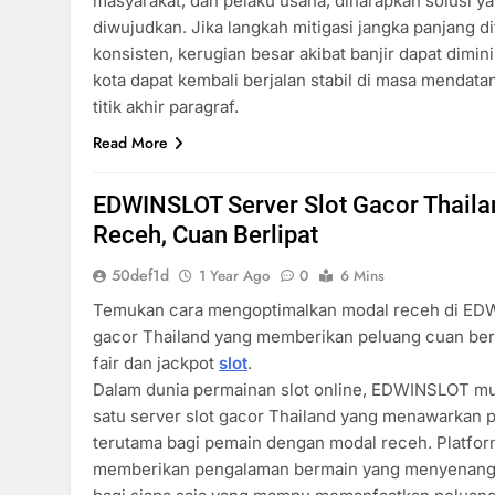
masyarakat, dan pelaku usaha, diharapkan solusi ya
diwujudkan. Jika langkah mitigasi jangka panjang d
konsisten, kerugian besar akibat banjir dapat dimi
kota dapat kembali berjalan stabil di masa mendata
titik akhir paragraf.
Read More
EDWINSLOT Server Slot Gacor Thaila
Receh, Cuan Berlipat
50def1d
1 Year Ago
0
6 Mins
Temukan cara mengoptimalkan modal receh di EDW
gacor Thailand yang memberikan peluang cuan ber
fair dan jackpot
slot
.
Dalam dunia permainan slot online, EDWINSLOT mu
satu server slot gacor Thailand yang menawarkan p
terutama bagi pemain dengan modal receh. Platfor
memberikan pengalaman bermain yang menyenangk