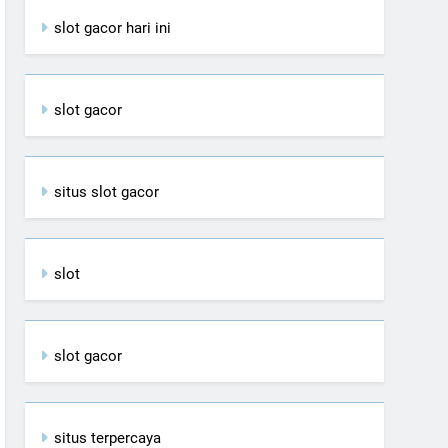
slot gacor hari ini
slot gacor
situs slot gacor
slot
slot gacor
situs terpercaya