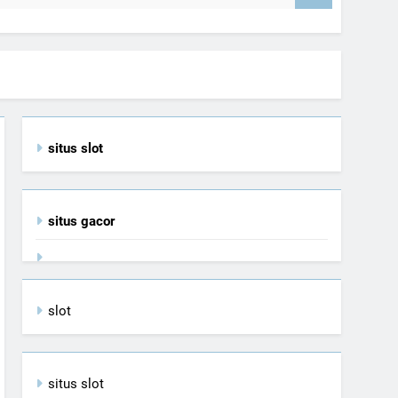
situs slot
situs gacor
slot
situs slot