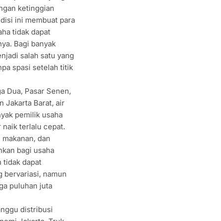
ngan ketinggian
ndisi ini membuat para
aha tidak dapat
ya. Bagi banyak
enjadi salah satu yang
a spasi setelah titik
a Dua, Pasar Senen,
 Jakarta Barat, air
yak pemilik usaha
naik terlalu cepat.
n makanan, dan
hkan bagi usaha
 tidak dapat
g bervariasi, namun
a puluhan juta
nggu distribusi