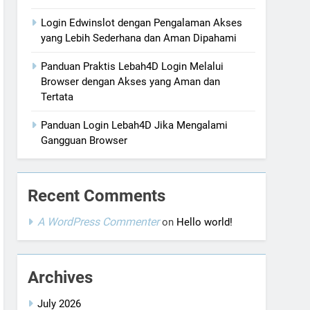
Login Edwinslot dengan Pengalaman Akses
yang Lebih Sederhana dan Aman Dipahami
Panduan Praktis Lebah4D Login Melalui
Browser dengan Akses yang Aman dan
Tertata
Panduan Login Lebah4D Jika Mengalami
Gangguan Browser
Recent Comments
A WordPress Commenter
on
Hello world!
Archives
July 2026