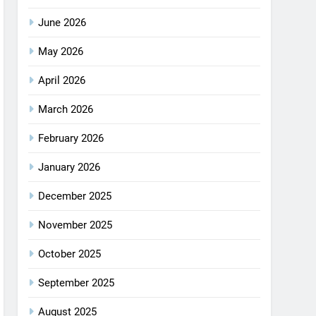
June 2026
May 2026
April 2026
March 2026
February 2026
January 2026
December 2025
November 2025
October 2025
September 2025
August 2025