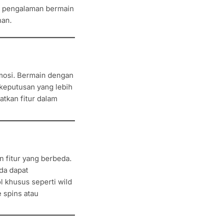
pengalaman bermain
han.
emosi. Bermain dengan
eputusan yang lebih
tkan fitur dalam
n fitur yang berbeda.
da dapat
 khusus seperti wild
e spins atau