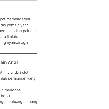
apat memengaruhi
itas pemain yang
t meningkatkan peluang
ara ilmiah.
ling nyaman agar
main Anda
, mulai dari slot
lihlah permainan yang
gin mencoba
besar.
engan peluang menang