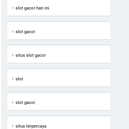
slot gacor hari ini
slot gacor
situs slot gacor
slot
slot gacor
situs terpercaya