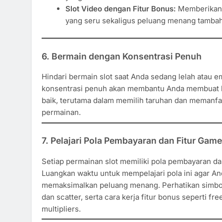
Slot Video dengan Fitur Bonus:
Memberikan 
yang seru sekaligus peluang menang tamba
6. Bermain dengan Konsentrasi Penuh
Hindari bermain slot saat Anda sedang lelah atau 
konsentrasi penuh akan membantu Anda membuat k
baik, terutama dalam memilih taruhan dan memanfaa
permainan.
7. Pelajari Pola Pembayaran dan Fitur Game
Setiap permainan slot memiliki pola pembayaran da
Luangkan waktu untuk mempelajari pola ini agar An
memaksimalkan peluang menang. Perhatikan simbol
dan scatter, serta cara kerja fitur bonus seperti fre
multipliers.