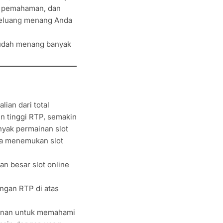
, pemahaman, dan
peluang menang Anda
mudah menang banyak
ian dari total
in tinggi RTP, semakin
nyak permainan slot
ara menemukan slot
n besar slot online
ngan RTP di atas
inan untuk memahami