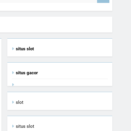
situs slot
situs gacor
slot
situs slot