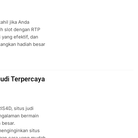
hil jika Anda
ih slot dengan RTP
yang efektif, dan
angkan hadiah besar
Judi Terpercaya
S4D, situs judi
engalaman bermain
 besar.
menginginkan situs
ngan cara yang mudah