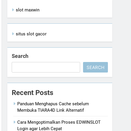
slot maxwin
situs slot gacor
Search
SEARCH
Recent Posts
Panduan Menghapus Cache sebelum
Membuka TIARA4D Link Alternatif
Cara Mengoptimalkan Proses EDWINSLOT
Login agar Lebih Cepat