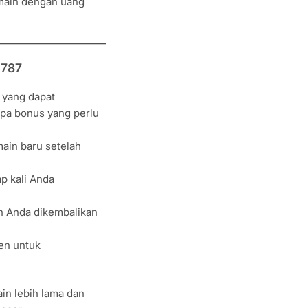
main dengan uang
A787
 yang dapat
pa bonus yang perlu
ain baru setelah
p kali Anda
n Anda dikembalikan
en untuk
in lebih lama dan