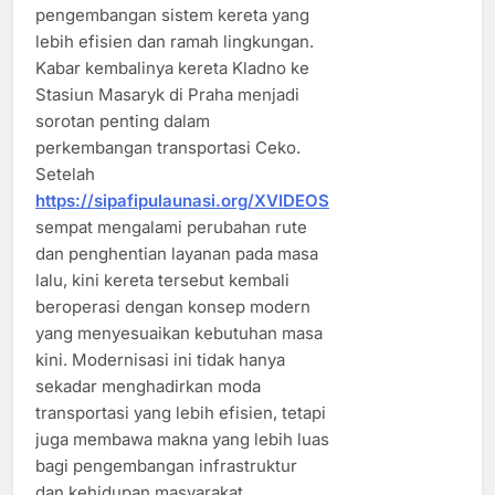
pengembangan sistem kereta yang
lebih efisien dan ramah lingkungan.
Kabar kembalinya kereta Kladno ke
Stasiun Masaryk di Praha menjadi
sorotan penting dalam
perkembangan transportasi Ceko.
Setelah
https://sipafipulaunasi.org/XVIDEOS
sempat mengalami perubahan rute
dan penghentian layanan pada masa
lalu, kini kereta tersebut kembali
beroperasi dengan konsep modern
yang menyesuaikan kebutuhan masa
kini. Modernisasi ini tidak hanya
sekadar menghadirkan moda
transportasi yang lebih efisien, tetapi
juga membawa makna yang lebih luas
bagi pengembangan infrastruktur
dan kehidupan masyarakat.