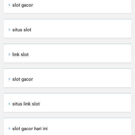
slot gacor
situs slot
link slot
slot gacor
situs link slot
slot gacor hari ini