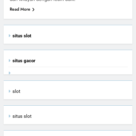
Read More
situs slot
situs gacor
slot
situs slot