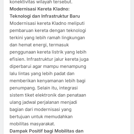
konektivitas wilayah tersebut.
Modernisasi Kereta Kladno:
Teknologi dan Infrastruktur Baru
Modernisasi kereta Kladno meliputi
pembaruan kereta dengan teknologi
terkini yang lebih ramah lingkungan
dan hemat energi, termasuk
penggunaan kereta listrik yang lebih
efisien. Infrastruktur jalur kereta juga
diperbarui agar mampu menampung
lalu lintas yang lebih padat dan
memberikan kenyamanan lebih bagi
penumpang. Selain itu, integrasi
sistem tiket elektronik dan penataan
ulang jadwal perjalanan menjadi
bagian dari modernisasi yang
bertujuan untuk memudahkan
mobilitas masyarakat.
Dampak Positif bagi Mobilitas dan