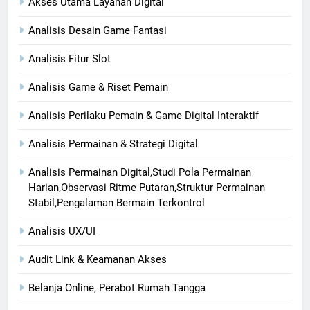
Akses Utama Layanan Digital
Analisis Desain Game Fantasi
Analisis Fitur Slot
Analisis Game & Riset Pemain
Analisis Perilaku Pemain & Game Digital Interaktif
Analisis Permainan & Strategi Digital
Analisis Permainan Digital,Studi Pola Permainan
Harian,Observasi Ritme Putaran,Struktur Permainan
Stabil,Pengalaman Bermain Terkontrol
Analisis UX/UI
Audit Link & Keamanan Akses
Belanja Online, Perabot Rumah Tangga