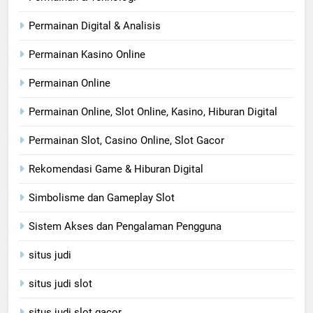
Permainan Digital & Analisis
Permainan Kasino Online
Permainan Online
Permainan Online, Slot Online, Kasino, Hiburan Digital
Permainan Slot, Casino Online, Slot Gacor
Rekomendasi Game & Hiburan Digital
Simbolisme dan Gameplay Slot
Sistem Akses dan Pengalaman Pengguna
situs judi
situs judi slot
situs judi slot gacor