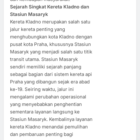
Sejarah Singkat Kereta Kladno dan
Stasiun Masaryk
Kereta Kladno merupakan salah satu
jalur kereta penting yang
menghubungkan kota Kladno dengan
pusat kota Praha, khususnya Stasiun
Masaryk yang menjadi salah satu titik
transit utama. Stasiun Masaryk
sendiri memiliki sejarah panjang
sebagai bagian dari sistem kereta api
Praha yang dibangun sejak era abad
ke-19. Seiring waktu, jalur ini
mengalami perubahan operasional
yang menyebabkan penghentian
sementara layanan langsung ke
Stasiun Masaryk. Kembalinya layanan
kereta Kladno menandai pemulihan
dan pembaruan penting bagi