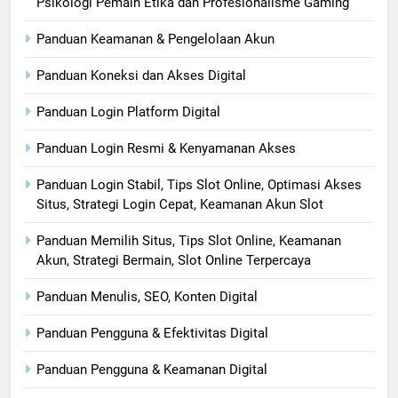
Psikologi Pemain Etika dan Profesionalisme Gaming
Panduan Keamanan & Pengelolaan Akun
Panduan Koneksi dan Akses Digital
Panduan Login Platform Digital
Panduan Login Resmi & Kenyamanan Akses
Panduan Login Stabil, Tips Slot Online, Optimasi Akses
Situs, Strategi Login Cepat, Keamanan Akun Slot
Panduan Memilih Situs, Tips Slot Online, Keamanan
Akun, Strategi Bermain, Slot Online Terpercaya
Panduan Menulis, SEO, Konten Digital
Panduan Pengguna & Efektivitas Digital
Panduan Pengguna & Keamanan Digital