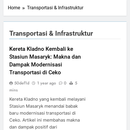
Home
Transportasi & Infrastruktur
Transportasi & Infrastruktur
Kereta Kladno Kembali ke
Stasiun Masaryk: Makna dan
Dampak Modernisasi
Transportasi di Ceko
50def1d
1 year ago
0
5
mins
Kereta Kladno yang kembali melayani
Stasiun Masaryk menandai babak
baru modernisasi transportasi di
Ceko. Artikel ini membahas makna
dan dampak positif dari