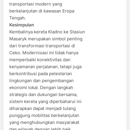
transportasi modern yang
berkelanjutan di kawasan Eropa
Tengah.
Kesimpulan
Kembalinya kereta Kladno ke Stasiun
Masaryk merupakan simbol penting
dari transformasi transportasi di
Ceko. Modernisasi ini tidak hanya
memperbaiki konektivitas dan
kenyamanan perjalanan, tetapi juga
berkontribusi pada pelestarian
lingkungan dan pengembangan
ekonomi lokal. Dengan langkah
strategis dan dukungan bersama,
sistem kereta yang diperbaharui ini
diharapkan dapat menjadi tulang
punggung mobilitas berkelanjutan
yang menghubungkan masyarakat
dan wilayah dengan lebih baik.