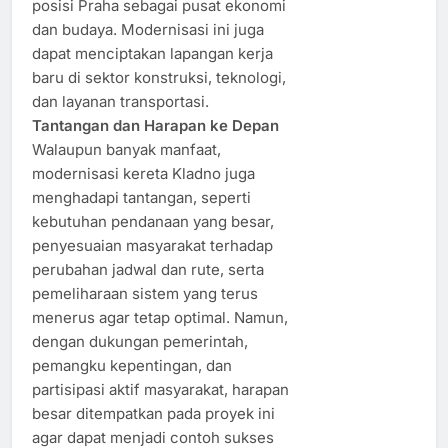
posisi Praha sebagai pusat ekonomi
dan budaya. Modernisasi ini juga
dapat menciptakan lapangan kerja
baru di sektor konstruksi, teknologi,
dan layanan transportasi.
Tantangan dan Harapan ke Depan
Walaupun banyak manfaat,
modernisasi kereta Kladno juga
menghadapi tantangan, seperti
kebutuhan pendanaan yang besar,
penyesuaian masyarakat terhadap
perubahan jadwal dan rute, serta
pemeliharaan sistem yang terus
menerus agar tetap optimal. Namun,
dengan dukungan pemerintah,
pemangku kepentingan, dan
partisipasi aktif masyarakat, harapan
besar ditempatkan pada proyek ini
agar dapat menjadi contoh sukses