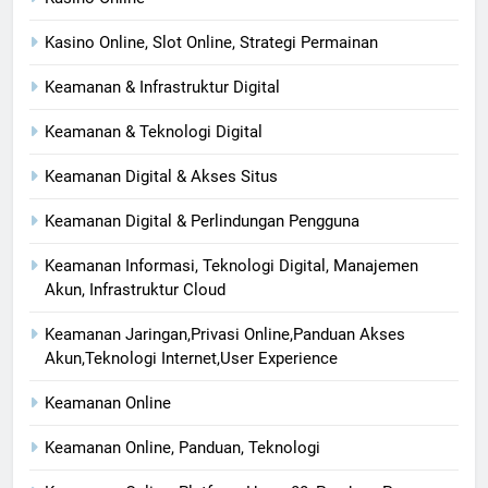
Kasino Online, Slot Online, Strategi Permainan
Keamanan & Infrastruktur Digital
Keamanan & Teknologi Digital
Keamanan Digital & Akses Situs
Keamanan Digital & Perlindungan Pengguna
Keamanan Informasi, Teknologi Digital, Manajemen
Akun, Infrastruktur Cloud
Keamanan Jaringan,Privasi Online,Panduan Akses
Akun,Teknologi Internet,User Experience
Keamanan Online
Keamanan Online, Panduan, Teknologi