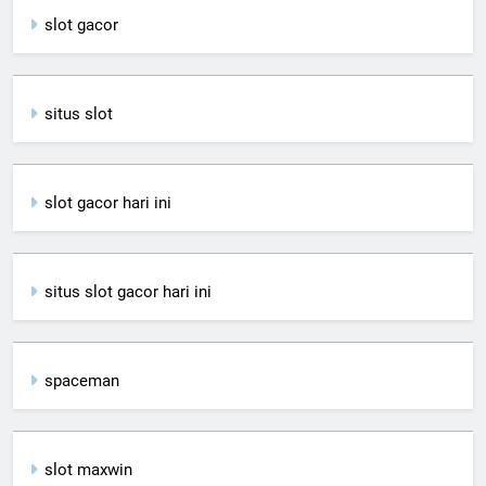
slot gacor
situs slot
slot gacor hari ini
situs slot gacor hari ini
spaceman
slot maxwin