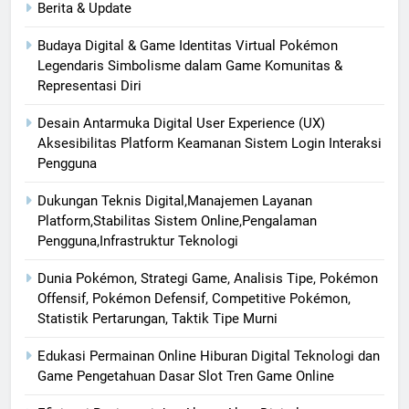
Berita & Update
Budaya Digital & Game Identitas Virtual Pokémon
Legendaris Simbolisme dalam Game Komunitas &
Representasi Diri
Desain Antarmuka Digital User Experience (UX)
Aksesibilitas Platform Keamanan Sistem Login Interaksi
Pengguna
Dukungan Teknis Digital,Manajemen Layanan
Platform,Stabilitas Sistem Online,Pengalaman
Pengguna,Infrastruktur Teknologi
Dunia Pokémon, Strategi Game, Analisis Tipe, Pokémon
Offensif, Pokémon Defensif, Competitive Pokémon,
Statistik Pertarungan, Taktik Tipe Murni
Edukasi Permainan Online Hiburan Digital Teknologi dan
Game Pengetahuan Dasar Slot Tren Game Online