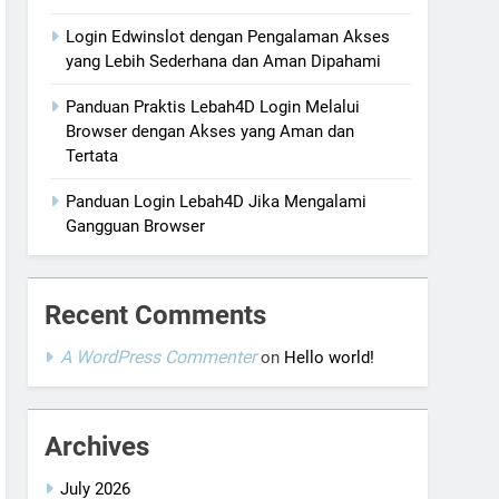
Login Edwinslot dengan Pengalaman Akses
yang Lebih Sederhana dan Aman Dipahami
Panduan Praktis Lebah4D Login Melalui
Browser dengan Akses yang Aman dan
Tertata
Panduan Login Lebah4D Jika Mengalami
Gangguan Browser
Recent Comments
A WordPress Commenter
on
Hello world!
Archives
July 2026