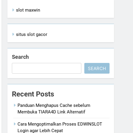
slot maxwin
situs slot gacor
Search
SEARCH
Recent Posts
Panduan Menghapus Cache sebelum
Membuka TIARA4D Link Alternatif
Cara Mengoptimalkan Proses EDWINSLOT
Login agar Lebih Cepat