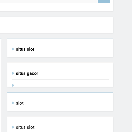
situs slot
situs gacor
slot
situs slot