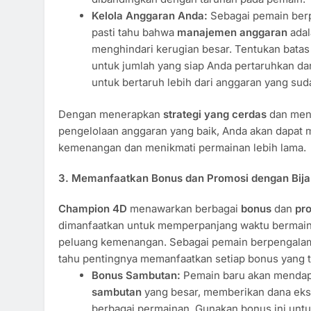
Kelola Anggaran Anda:
Sebagai pemain ber
pasti tahu bahwa
manajemen anggaran
adal
menghindari kerugian besar. Tentukan batas
untuk jumlah yang siap Anda pertaruhkan dan
untuk bertaruh lebih dari anggaran yang sud
Dengan menerapkan
strategi yang cerdas
dan meng
pengelolaan anggaran yang baik, Anda akan dapat
kemenangan dan menikmati permainan lebih lama.
3.
Memanfaatkan Bonus dan Promosi dengan Bija
Champion 4D
menawarkan berbagai
bonus
dan
pr
dimanfaatkan untuk memperpanjang waktu bermai
peluang kemenangan. Sebagai pemain berpengalam
tahu pentingnya memanfaatkan setiap bonus yang t
Bonus Sambutan:
Pemain baru akan menda
sambutan
yang besar, memberikan dana eks
berbagai permainan. Gunakan bonus ini unt