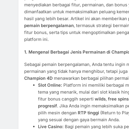
menyediakan berbagai fitur, permainan, dan bonus
dimanfaatkan untuk memaksimalkan peluang keme
hasil yang lebih besar. Artikel ini akan memberika
pemain berpengalaman
, termasuk strategi berma
fitur bonus, serta tips untuk mengoptimalkan peng
platform ini.
1.
Mengenal Berbagai Jenis Permainan di Champi
Sebagai pemain berpengalaman, Anda tentu ingin
permainan yang tidak hanya menghibur, tetapi jug
Champion 4D
menawarkan berbagai pilihan permai
Slot Online:
Platform ini memiliki berbagai 
tema yang menarik, mulai dari slot klasik hi
fitur bonus canggih seperti
wilds
,
free spins
progresif
. Jika Anda ingin memaksimalkan 
pilih mesin dengan
RTP tinggi
(Return to Play
yang sesuai dengan gaya bermain Anda.
Live Casino:
Bagi pemain yang lebih suka p