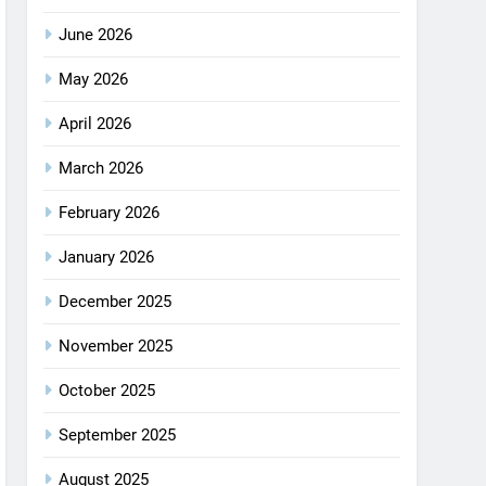
June 2026
May 2026
April 2026
March 2026
February 2026
January 2026
December 2025
November 2025
October 2025
September 2025
August 2025