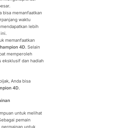
besar.
a bisa memanfaatkan
panjang waktu
 mendapatkan lebih
ini.
tuk memanfaatkan
hampion 4D
. Selain
dapat memperoleh
 eksklusif dan hadiah
ijak, Anda bisa
mpion 4D
.
ainan
mpuan untuk melihat
Sebagai pemain
l permainan untuk