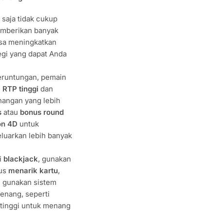
saja tidak cukup
berikan banyak
sa meningkatkan
egi yang dapat Anda
eruntungan, pemain
n
RTP tinggi
dan
angan yang lebih
s
atau
bonus round
n 4D
untuk
uarkan lebih banyak
i
blackjack
, gunakan
us
menarik kartu
,
, gunakan sistem
enang, seperti
 tinggi untuk menang