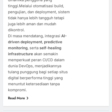
tinggi.Melalui otomatisasi build,
pengujian, dan deployment, sistem
tidak hanya lebih tangguh tetapi
juga lebih aman dan mudah
dikontrol.
Di masa mendatang, integrasi
AI-
driven deployment
,
predictive
monitoring
, serta
self-healing
infrastructure
akan semakin
memperkuat peran CI/CD dalam
dunia DevOps, menjadikannya
tulang punggung bagi setiap situs
digital berperforma tinggi yang
menuntut ketersediaan tanpa
kompromi.
Read More