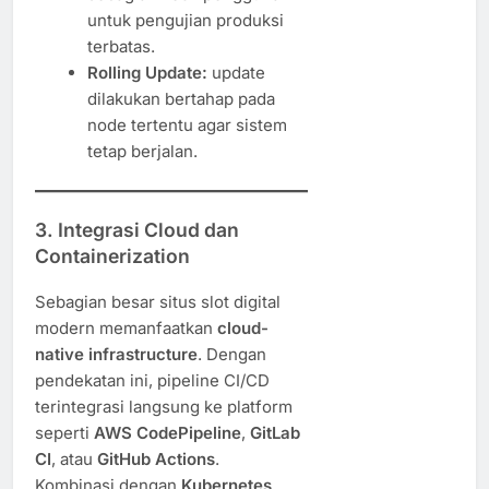
untuk pengujian produksi
terbatas.
Rolling Update:
update
dilakukan bertahap pada
node tertentu agar sistem
tetap berjalan.
3. Integrasi Cloud dan
Containerization
Sebagian besar situs slot digital
modern memanfaatkan
cloud-
native infrastructure
. Dengan
pendekatan ini, pipeline CI/CD
terintegrasi langsung ke platform
seperti
AWS CodePipeline
,
GitLab
CI
, atau
GitHub Actions
.
Kombinasi dengan
Kubernetes