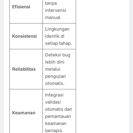
tanpa
Efisiensi
intervensi
manual.
Lingkungan
Konsistensi
identik di
setiap tahap.
Deteksi bug
lebih dini
Reliabilitas
melalui
pengujian
otomatis.
Integrasi
validasi
otomatis dan
Keamanan
pemantauan
keamanan
berlapis.