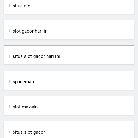
situs slot
slot gacor hari ini
situs slot gacor hari ini
spaceman
slot maxwin
situs slot gacor