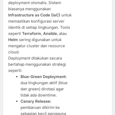
deployment otomatis. Sistem
biasanya menggunakan
Infrastructure as Code (IaC)
untuk
memastikan konfigurasi server
identik di setiap lingkungan. Tools
seperti
Terraform
,
Ansible
, atau
Helm
sering digunakan untuk
mengatur cluster dan resource
cloud.
Deployment dilakukan secara
bertahap menggunakan strategi
seperti:
Blue-Green Deployment:
dua lingkungan aktif (blue
dan green) dirotasi agar
tidak ada downtime.
Canary Release:
pembaruan dikirim ke
sebagian kecil pengguna