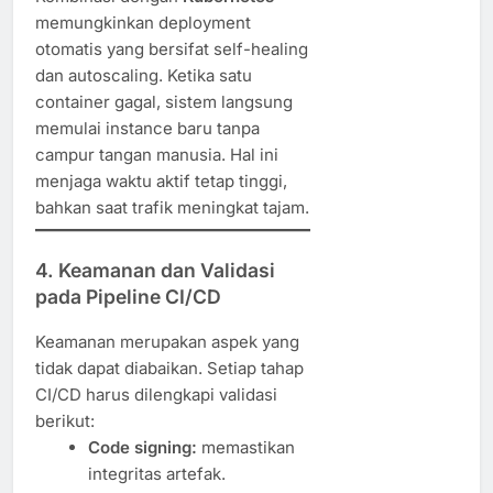
memungkinkan deployment
otomatis yang bersifat self-healing
dan autoscaling. Ketika satu
container gagal, sistem langsung
memulai instance baru tanpa
campur tangan manusia. Hal ini
menjaga waktu aktif tetap tinggi,
bahkan saat trafik meningkat tajam.
4. Keamanan dan Validasi
pada Pipeline CI/CD
Keamanan merupakan aspek yang
tidak dapat diabaikan. Setiap tahap
CI/CD harus dilengkapi validasi
berikut:
Code signing:
memastikan
integritas artefak.