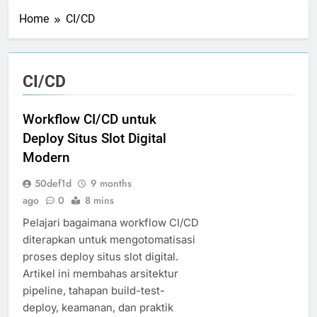
Home
CI/CD
CI/CD
Workflow CI/CD untuk
Deploy Situs Slot Digital
Modern
50def1d
9 months
ago
0
8 mins
Pelajari bagaimana workflow CI/CD
diterapkan untuk mengotomatisasi
proses deploy situs slot digital.
Artikel ini membahas arsitektur
pipeline, tahapan build-test-
deploy, keamanan, dan praktik