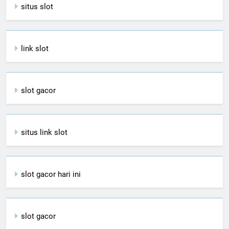
situs slot
link slot
slot gacor
situs link slot
slot gacor hari ini
slot gacor