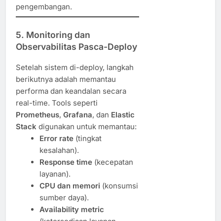
pengembangan.
5. Monitoring dan
Observabilitas Pasca-Deploy
Setelah sistem di-deploy, langkah
berikutnya adalah memantau
performa dan keandalan secara
real-time. Tools seperti
Prometheus
,
Grafana
, dan
Elastic
Stack
digunakan untuk memantau:
Error rate
(tingkat
kesalahan).
Response time
(kecepatan
layanan).
CPU dan memori
(konsumsi
sumber daya).
Availability metric