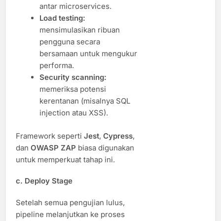
antar microservices.
Load testing:
mensimulasikan ribuan
pengguna secara
bersamaan untuk mengukur
performa.
Security scanning:
memeriksa potensi
kerentanan (misalnya SQL
injection atau XSS).
Framework seperti
Jest
,
Cypress
,
dan
OWASP ZAP
biasa digunakan
untuk memperkuat tahap ini.
c.
Deploy Stage
Setelah semua pengujian lulus,
pipeline melanjutkan ke proses