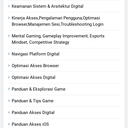
Keamanan Sistem & Arsitektur Digital
Kinerja Akses,Pengalaman Pengguna,Optimasi
Browser,Manajemen Sesi,Troubleshooting Login
Mental Gaming, Gameplay Improvement, Esports
Mindset, Competitive Strategy
Navigasi Platform Digital
Optimasi Akses Browser
Optimasi Akses Digital
Panduan & Eksplorasi Game
Panduan & Tips Game
Panduan Akses Digital
Panduan Akses iOS