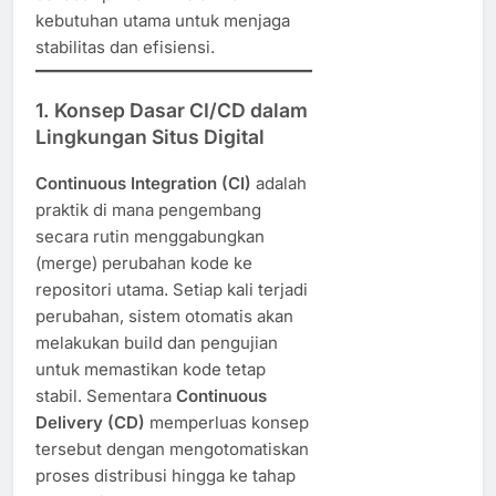
kebutuhan utama untuk menjaga
stabilitas dan efisiensi.
1. Konsep Dasar CI/CD dalam
Lingkungan Situs Digital
Continuous Integration (CI)
adalah
praktik di mana pengembang
secara rutin menggabungkan
(merge) perubahan kode ke
repositori utama. Setiap kali terjadi
perubahan, sistem otomatis akan
melakukan build dan pengujian
untuk memastikan kode tetap
stabil. Sementara
Continuous
Delivery (CD)
memperluas konsep
tersebut dengan mengotomatiskan
proses distribusi hingga ke tahap