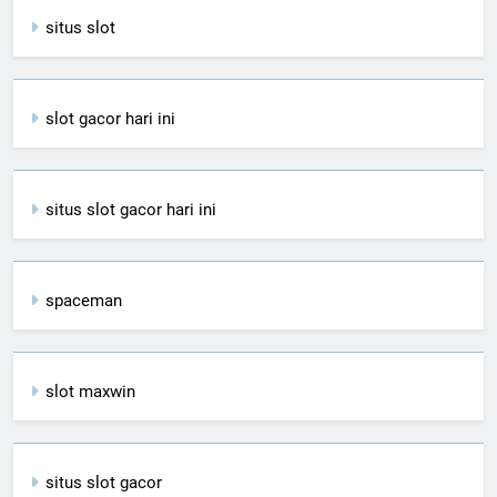
situs slot
slot gacor hari ini
situs slot gacor hari ini
spaceman
slot maxwin
situs slot gacor