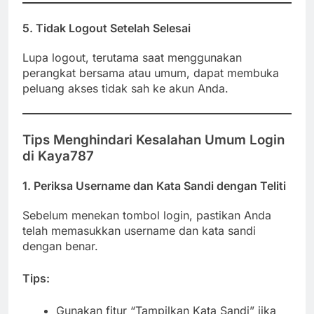
5. Tidak Logout Setelah Selesai
Lupa logout, terutama saat menggunakan
perangkat bersama atau umum, dapat membuka
peluang akses tidak sah ke akun Anda.
Tips Menghindari Kesalahan Umum Login
di Kaya787
1. Periksa Username dan Kata Sandi dengan Teliti
Sebelum menekan tombol login, pastikan Anda
telah memasukkan username dan kata sandi
dengan benar.
Tips:
Gunakan fitur “Tampilkan Kata Sandi” jika