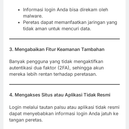
Informasi login Anda bisa direkam oleh
malware.
Peretas dapat memanfaatkan jaringan yang
tidak aman untuk mencuri data.
3. Mengabaikan Fitur Keamanan Tambahan
Banyak pengguna yang tidak mengaktifkan
autentikasi dua faktor (2FA), sehingga akun
mereka lebih rentan terhadap peretasan.
4. Mengakses Situs atau Aplikasi Tidak Resmi
Login melalui tautan palsu atau aplikasi tidak resmi
dapat menyebabkan informasi login Anda jatuh ke
tangan peretas.