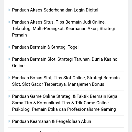
Panduan Akses Sederhana dan Login Digital
Panduan Akses Situs, Tips Bermain Judi Online,
Teknologi Multi-Perangkat, Keamanan Akun, Strategi
Pemain
Panduan Bermain & Strategi Togel
Panduan Bermain Slot, Strategi Taruhan, Dunia Kasino
Online
Panduan Bonus Slot, Tips Slot Online, Strategi Bermain
Slot, Slot Gacor Terpercaya, Manajemen Bonus
Panduan Game Online Strategi & Taktik Bermain Kerja
Sama Tim & Komunikasi Tips & Trik Game Online
Psikologi Pemain Etika dan Profesionalisme Gaming
Panduan Keamanan & Pengelolaan Akun