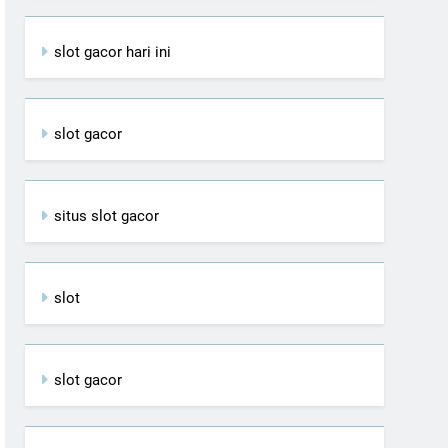
slot gacor hari ini
slot gacor
situs slot gacor
slot
slot gacor