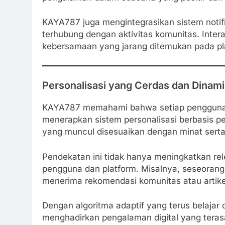
KAYA787 juga mengintegrasikan sistem notif
terhubung dengan aktivitas komunitas. Intera
kebersamaan yang jarang ditemukan pada pla
Personalisasi yang Cerdas dan Dinami
KAYA787 memahami bahwa setiap pengguna mem
menerapkan sistem personalisasi berbasis pe
yang muncul disesuaikan dengan minat serta
Pendekatan ini tidak hanya meningkatkan rel
pengguna dan platform. Misalnya, seseorang y
menerima rekomendasi komunitas atau artike
Dengan algoritma adaptif yang terus belajar 
menghadirkan pengalaman digital yang teras