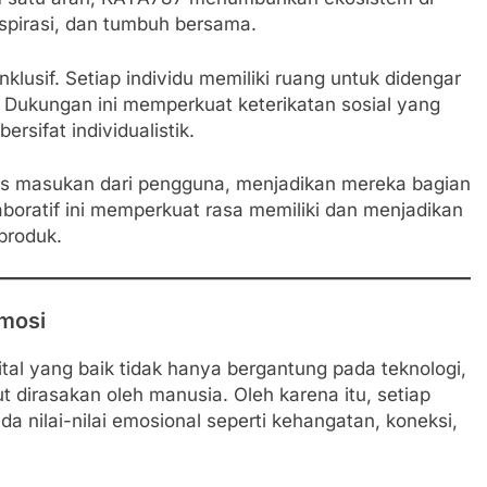
spirasi, dan tumbuh bersama.
klusif. Setiap individu memiliki ruang untuk didengar
a. Dukungan ini memperkuat keterikatan sosial yang
ersifat individualistik.
s masukan dari pengguna, menjadikan mereka bagian
aboratif ini memperkuat rasa memiliki dan menjadikan
produk.
Emosi
 yang baik tidak hanya bergantung pada teknologi,
t dirasakan oleh manusia. Oleh karena itu, setiap
da nilai-nilai emosional seperti kehangatan, koneksi,