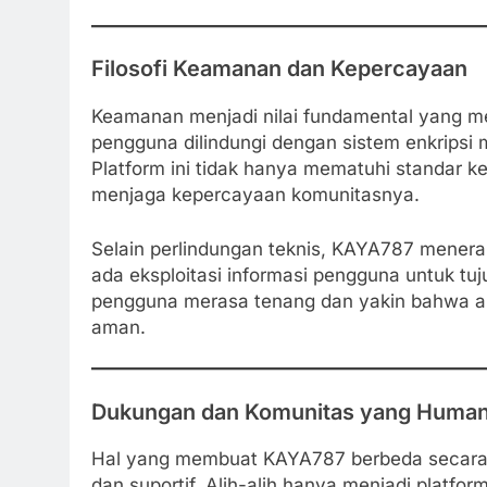
Filosofi Keamanan dan Kepercayaan
Keamanan menjadi nilai fundamental yang me
pengguna dilindungi dengan sistem enkripsi 
Platform ini tidak hanya mematuhi standar k
menjaga kepercayaan komunitasnya.
Selain perlindungan teknis, KAYA787 menera
ada eksploitasi informasi pengguna untuk tuj
pengguna merasa tenang dan yakin bahwa akt
aman.
Dukungan dan Komunitas yang Human
Hal yang membuat KAYA787 berbeda secara 
dan suportif. Alih-alih hanya menjadi plat