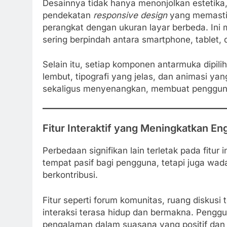
Desainnya tidak hanya menonjolkan estetika
pendekatan
responsive design
yang memastik
perangkat dengan ukuran layar berbeda. I
sering berpindah antara smartphone, tablet, 
Selain itu, setiap komponen antarmuka dip
lembut, tipografi yang jelas, dan animasi ya
sekaligus menyenangkan, membuat pengguna
Fitur Interaktif yang Meningkatkan E
Perbedaan signifikan lain terletak pada fitur 
tempat pasif bagi pengguna, tetapi juga wada
berkontribusi.
Fitur seperti forum komunitas, ruang diskusi
interaksi terasa hidup dan bermakna. Pengg
pengalaman dalam suasana yang positif dan k