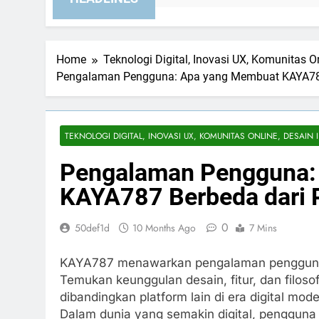
Home
Teknologi Digital, Inovasi UX, Komunitas 
Pengalaman Pengguna: Apa yang Membuat KAYA787 
TEKNOLOGI DIGITAL, INOVASI UX, KOMUNITAS ONLINE, DESAI
Pengalaman Pengguna:
KAYA787 Berbeda dari P
0
50def1d
10 Months Ago
7 Mins
KAYA787 menawarkan pengalaman pengguna yan
Temukan keunggulan desain, fitur, dan filos
dibandingkan platform lain di era digital mode
Dalam dunia yang semakin digital, pengguna 