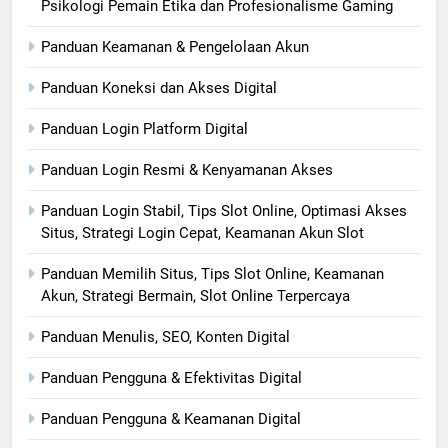
Psikologi Pemain Etika dan Profesionalisme Gaming
Panduan Keamanan & Pengelolaan Akun
Panduan Koneksi dan Akses Digital
Panduan Login Platform Digital
Panduan Login Resmi & Kenyamanan Akses
Panduan Login Stabil, Tips Slot Online, Optimasi Akses
Situs, Strategi Login Cepat, Keamanan Akun Slot
Panduan Memilih Situs, Tips Slot Online, Keamanan
Akun, Strategi Bermain, Slot Online Terpercaya
Panduan Menulis, SEO, Konten Digital
Panduan Pengguna & Efektivitas Digital
Panduan Pengguna & Keamanan Digital