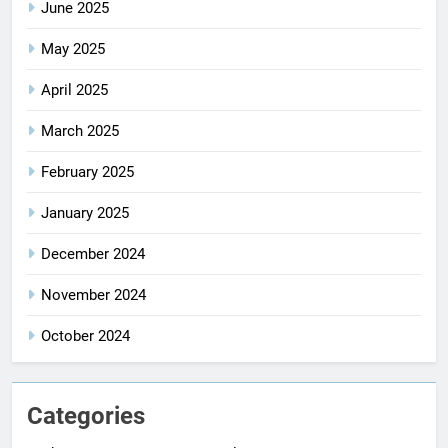
June 2025
May 2025
April 2025
March 2025
February 2025
January 2025
December 2024
November 2024
October 2024
Categories