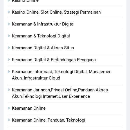
Kasino Online
Kasino Online, Slot Online, Strategi Permainan
Keamanan & Infrastruktur Digital
Keamanan & Teknologi Digital
Keamanan Digital & Akses Situs
Keamanan Digital & Perlindungan Pengguna
Keamanan Informasi, Teknologi Digital, Manajemen
Akun, Infrastruktur Cloud
Keamanan Jaringan,Privasi Online,Panduan Akses
Akun,Teknologi Internet,User Experience
Keamanan Online
Keamanan Online, Panduan, Teknologi