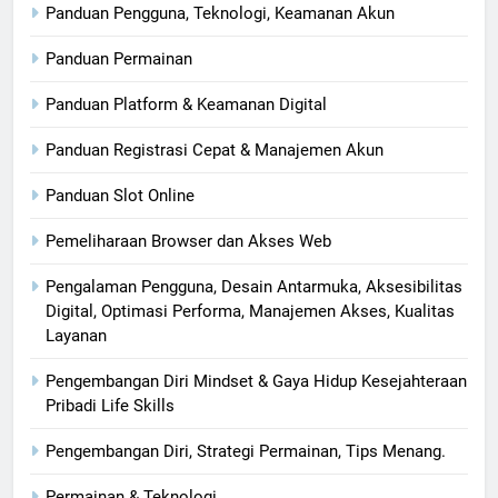
Panduan Pengguna, Teknologi, Keamanan Akun
Panduan Permainan
Panduan Platform & Keamanan Digital
Panduan Registrasi Cepat & Manajemen Akun
Panduan Slot Online
Pemeliharaan Browser dan Akses Web
Pengalaman Pengguna, Desain Antarmuka, Aksesibilitas
Digital, Optimasi Performa, Manajemen Akses, Kualitas
Layanan
Pengembangan Diri Mindset & Gaya Hidup Kesejahteraan
Pribadi Life Skills
Pengembangan Diri, Strategi Permainan, Tips Menang.
Permainan & Teknologi