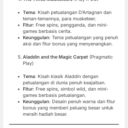
Tema
: Kisah petualangan D’Artagnan dan
teman-temannya, para musketeer.
Fitur
: Free spins, pengganda, dan mini-
games berbasis cerita.
Keunggulan
: Tema petualangan yang penuh
aksi dan fitur bonus yang menyenangkan.
Aladdin and the Magic Carpet
(Pragmatic
Play)
Tema
: Kisah klasik Aladdin dengan
petualangan di dunia penuh keajaiban.
Fitur
: Free spins, simbol wild, dan mini-
games berbasis petualangan.
Keunggulan
: Desain penuh warna dan fitur
bonus yang memberi peluang besar untuk
meraih hadiah besar.