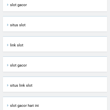
slot gacor
situs slot
link slot
slot gacor
situs link slot
slot gacor hari ini