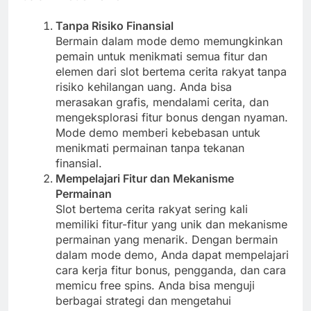
Tanpa Risiko Finansial
Bermain dalam mode demo memungkinkan
pemain untuk menikmati semua fitur dan
elemen dari slot bertema cerita rakyat tanpa
risiko kehilangan uang. Anda bisa
merasakan grafis, mendalami cerita, dan
mengeksplorasi fitur bonus dengan nyaman.
Mode demo memberi kebebasan untuk
menikmati permainan tanpa tekanan
finansial.
Mempelajari Fitur dan Mekanisme
Permainan
Slot bertema cerita rakyat sering kali
memiliki fitur-fitur yang unik dan mekanisme
permainan yang menarik. Dengan bermain
dalam mode demo, Anda dapat mempelajari
cara kerja fitur bonus, pengganda, dan cara
memicu free spins. Anda bisa menguji
berbagai strategi dan mengetahui