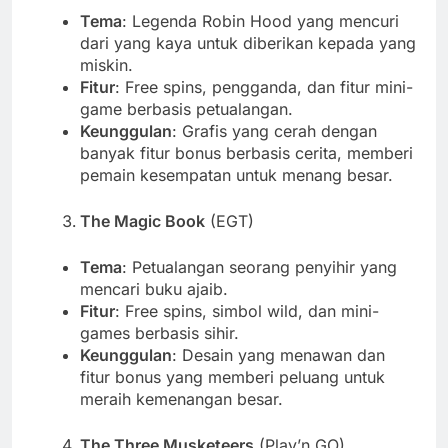
Tema
: Legenda Robin Hood yang mencuri
dari yang kaya untuk diberikan kepada yang
miskin.
Fitur
: Free spins, pengganda, dan fitur mini-
game berbasis petualangan.
Keunggulan
: Grafis yang cerah dengan
banyak fitur bonus berbasis cerita, memberi
pemain kesempatan untuk menang besar.
The Magic Book
(EGT)
Tema
: Petualangan seorang penyihir yang
mencari buku ajaib.
Fitur
: Free spins, simbol wild, dan mini-
games berbasis sihir.
Keunggulan
: Desain yang menawan dan
fitur bonus yang memberi peluang untuk
meraih kemenangan besar.
The Three Musketeers
(Play’n GO)