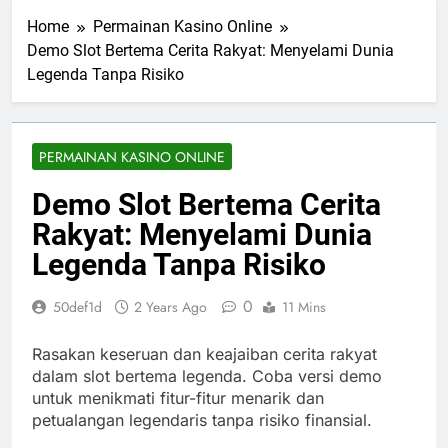
Home
Permainan Kasino Online
Demo Slot Bertema Cerita Rakyat: Menyelami Dunia
Legenda Tanpa Risiko
PERMAINAN KASINO ONLINE
Demo Slot Bertema Cerita
Rakyat: Menyelami Dunia
Legenda Tanpa Risiko
0
50def1d
2 Years Ago
11 Mins
Rasakan keseruan dan keajaiban cerita rakyat
dalam slot bertema legenda. Coba versi demo
untuk menikmati fitur-fitur menarik dan
petualangan legendaris tanpa risiko finansial.