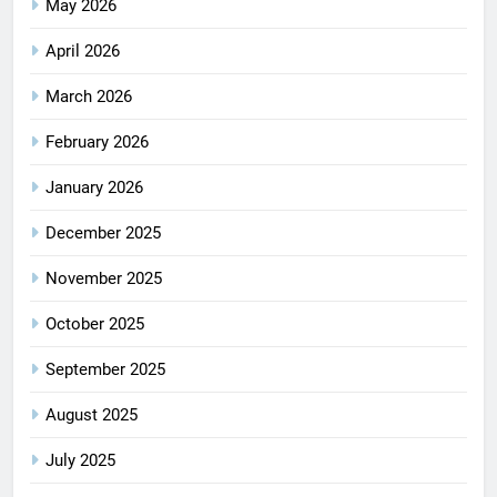
May 2026
April 2026
March 2026
February 2026
January 2026
December 2025
November 2025
October 2025
September 2025
August 2025
July 2025