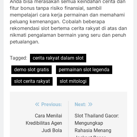
Anda bisa merasakan semua keindahan cerita dan
fitur bonus tanpa risiko finansial, sambil
mempelajari cara kerja permainan dan memahami
peluang kemenangan. Cobalah beberapa
rekomendasi slot bertema cerita rakyat di atas dan
nikmati pengalaman bermain yang seru dan penuh
petualangan.
Tagged:
cerita rakyat dalam slot
demo slot gratis
permainan slot legenda
slot cerita rakyat
slot mitologi
Previous:
Next:
Post
navigation
Cara Menilai
Slot Thailand Gacor:
Kredibilitas Agen
Mengungkap
Judi Bola
Rahasia Menang