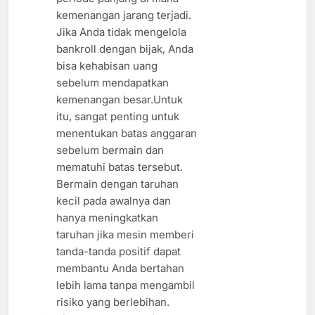
kemenangan jarang terjadi.
Jika Anda tidak mengelola
bankroll dengan bijak, Anda
bisa kehabisan uang
sebelum mendapatkan
kemenangan besar.Untuk
itu, sangat penting untuk
menentukan batas anggaran
sebelum bermain dan
mematuhi batas tersebut.
Bermain dengan taruhan
kecil pada awalnya dan
hanya meningkatkan
taruhan jika mesin memberi
tanda-tanda positif dapat
membantu Anda bertahan
lebih lama tanpa mengambil
risiko yang berlebihan.