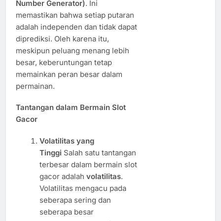
Number Generator)
. Ini
memastikan bahwa setiap putaran
adalah independen dan tidak dapat
diprediksi. Oleh karena itu,
meskipun peluang menang lebih
besar, keberuntungan tetap
memainkan peran besar dalam
permainan.
Tantangan dalam Bermain Slot
Gacor
Volatilitas yang
Tinggi
Salah satu tantangan
terbesar dalam bermain slot
gacor adalah
volatilitas
.
Volatilitas mengacu pada
seberapa sering dan
seberapa besar