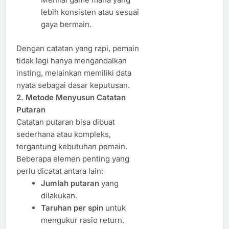
lebih konsisten atau sesuai
gaya bermain.
Dengan catatan yang rapi, pemain
tidak lagi hanya mengandalkan
insting, melainkan memiliki data
nyata sebagai dasar keputusan.
2. Metode Menyusun Catatan
Putaran
Catatan putaran bisa dibuat
sederhana atau kompleks,
tergantung kebutuhan pemain.
Beberapa elemen penting yang
perlu dicatat antara lain:
Jumlah putaran
yang
dilakukan.
Taruhan per spin
untuk
mengukur rasio return.