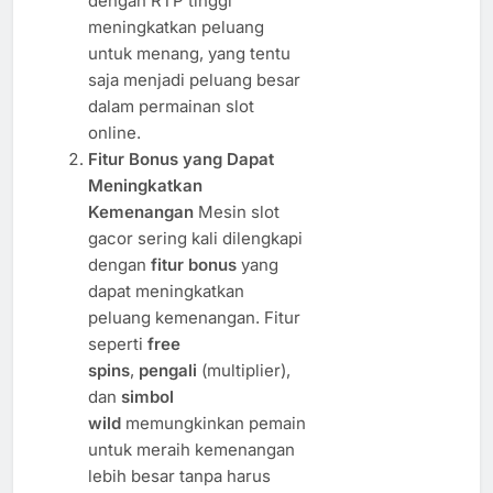
dengan RTP tinggi
meningkatkan peluang
untuk menang, yang tentu
saja menjadi peluang besar
dalam permainan slot
online.
Fitur Bonus yang Dapat
Meningkatkan
Kemenangan
Mesin slot
gacor sering kali dilengkapi
dengan
fitur bonus
yang
dapat meningkatkan
peluang kemenangan. Fitur
seperti
free
spins
,
pengali
(multiplier),
dan
simbol
wild
memungkinkan pemain
untuk meraih kemenangan
lebih besar tanpa harus