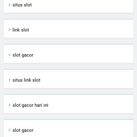
situs slot
link slot
slot gacor
situs link slot
slot gacor hari ini
slot gacor