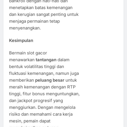
bankroll dengan hati-hati dan
menetapkan batas kemenangan
dan kerugian sangat penting untuk
menjaga permainan tetap
menyenangkan.
Kesimpulan
Bermain slot gacor
menawarkan
tantangan
dalam
bentuk volatilitas tinggi dan
fluktuasi kemenangan, namun juga
memberikan
peluang besar
untuk
meraih kemenangan dengan RTP
tinggi, fitur bonus menguntungkan,
dan jackpot progresif yang
menggiurkan. Dengan mengelola
risiko dan memahami cara kerja
mesin, pemain dapat