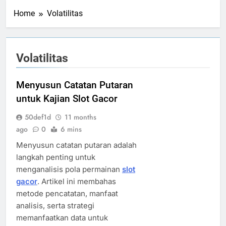
Home
Volatilitas
Volatilitas
Menyusun Catatan Putaran
untuk Kajian Slot Gacor
50def1d
11 months
ago
0
6 mins
Menyusun catatan putaran adalah
langkah penting untuk
menganalisis pola permainan
slot
gacor
. Artikel ini membahas
metode pencatatan, manfaat
analisis, serta strategi
memanfaatkan data untuk