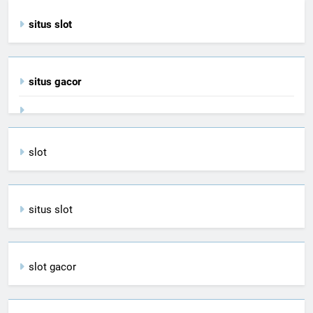
situs slot
situs gacor
slot
situs slot
slot gacor