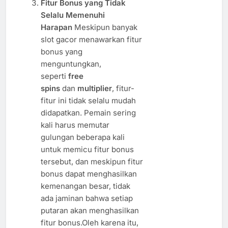
Fitur Bonus yang Tidak
Selalu Memenuhi
Harapan
Meskipun banyak
slot gacor menawarkan fitur
bonus yang
menguntungkan,
seperti
free
spins
dan
multiplier
, fitur-
fitur ini tidak selalu mudah
didapatkan. Pemain sering
kali harus memutar
gulungan beberapa kali
untuk memicu fitur bonus
tersebut, dan meskipun fitur
bonus dapat menghasilkan
kemenangan besar, tidak
ada jaminan bahwa setiap
putaran akan menghasilkan
fitur bonus.Oleh karena itu,