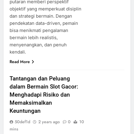
putaran memberi perspektif
objektif yang memperkuat disiplin
dan strategi bermain. Dengan
pendekatan data-driven, pemain
bisa menikmati pengalaman
bermain lebih realistis,
menyenangkan, dan penuh
kendali.
Read More
Tantangan dan Peluang
dalam Bermain Slot Gacor:
Menghadapi Risiko dan
Memaksimalkan
Keuntungan
50def1d
2 years ago
0
10
mins