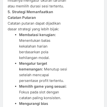
misalnya mengatur ukuran taruhan
atau memilih durasi sesi tertentu.
5. Strategi Memanfaatkan
Catatan Putaran
Catatan putaran dapat dijadikan
dasar strategi yang lebih bijak:
Membatasi kerugian:
Menentukan batas
kekalahan harian
berdasarkan pola
kehilangan modal.
Mengatur target
kemenangan:
Menutup sesi
setelah mencapai
persentase profit tertentu.
Memilih game yang sesuai:
Fokus pada slot dengan
catatan paling konsisten.
Mengurangi bias