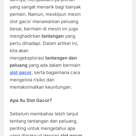
yang sangat menarik bagi banyak
pemain. Namun, meskipun mesin
slot gacor menawarkan peluang
besar, bermain di mesin ini juga
menghadirkan
tantangan
yang
perlu dihadapi. Dalam artikel ini,
kita akan
mengeksplorasi
tantangan dan
peluang
yang ada dalam bermain
slot gacor
, serta bagaimana cara
mengelola risiko dan
memaksimalkan keuntungan.
Apa Itu Slot Gacor?
Sebelum membahas lebih lanjut
tentang tantangan dan peluang,
penting untuk mengetahui apa
yang dimaksud dengan
slot gacor
.