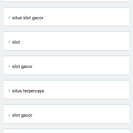
situs slot gacor
slot
slot gacor
situs terpercaya
slot gacor