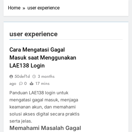
Home
user experience
user experience
Cara Mengatasi Gagal
Masuk saat Menggunakan
LAE138 Login
50def1d
3 months
ago
0
17 mins
Panduan LAE138 login untuk
mengatasi gagal masuk, menjaga
keamanan akun, dan memahami
solusi akses digital secara praktis
serta jelas.
Memahami Masalah Gagal