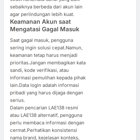
sebaiknya berbeda dari akun lain
agar perlindungan lebih kuat.
Keamanan Akun saat
Mengatasi Gagal Masuk
Saat gagal masuk, pengguna
sering ingin solusi cepat.Namun,
keamanan tetap harus menjadi
prioritas.Jangan membagikan kata
sandi, kode verifikasi, atau
informasi pemulihan kepada pihak
lain.Data login adalah informasi
pribadi yang harus dijaga dengan
serius.
Dalam pencarian LAE138 resmi
atau LAE138 alternatif, pengguna
perlu membaca informasi dengan
cermat.Perhatikan konsistensi
nama brand, kejelasan konteks,