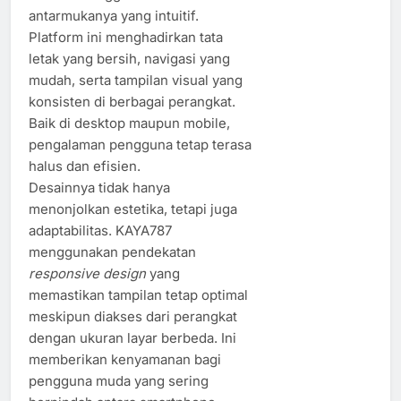
antarmukanya yang intuitif.
Platform ini menghadirkan tata
letak yang bersih, navigasi yang
mudah, serta tampilan visual yang
konsisten di berbagai perangkat.
Baik di desktop maupun mobile,
pengalaman pengguna tetap terasa
halus dan efisien.
Desainnya tidak hanya
menonjolkan estetika, tetapi juga
adaptabilitas. KAYA787
menggunakan pendekatan
responsive design
yang
memastikan tampilan tetap optimal
meskipun diakses dari perangkat
dengan ukuran layar berbeda. Ini
memberikan kenyamanan bagi
pengguna muda yang sering