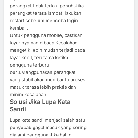
perangkat tidak terlalu penuh.Jika
perangkat terasa lambat, lakukan
restart sebelum mencoba login
kembali.
Untuk pengguna mobile, pastikan
layar nyaman dibaca.Kesalahan
mengetik lebih mudah terjadi pada
layar kecil, terutama ketika
pengguna terburu-
buru.Menggunakan perangkat
yang stabil akan membantu proses
masuk terasa lebih praktis dan
minim kesalahan.
Solusi Jika Lupa Kata
Sandi
Lupa kata sandi menjadi salah satu
penyebab gagal masuk yang sering
dialami pengguna.Jika hal ini