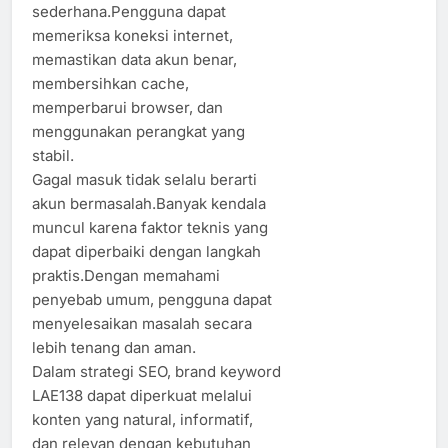
sederhana.Pengguna dapat
memeriksa koneksi internet,
memastikan data akun benar,
membersihkan cache,
memperbarui browser, dan
menggunakan perangkat yang
stabil.
Gagal masuk tidak selalu berarti
akun bermasalah.Banyak kendala
muncul karena faktor teknis yang
dapat diperbaiki dengan langkah
praktis.Dengan memahami
penyebab umum, pengguna dapat
menyelesaikan masalah secara
lebih tenang dan aman.
Dalam strategi SEO, brand keyword
LAE138 dapat diperkuat melalui
konten yang natural, informatif,
dan relevan dengan kebutuhan