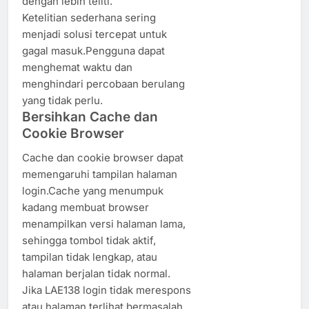
dengan lebih teliti.
Ketelitian sederhana sering
menjadi solusi tercepat untuk
gagal masuk.Pengguna dapat
menghemat waktu dan
menghindari percobaan berulang
yang tidak perlu.
Bersihkan Cache dan
Cookie Browser
Cache dan cookie browser dapat
memengaruhi tampilan halaman
login.Cache yang menumpuk
kadang membuat browser
menampilkan versi halaman lama,
sehingga tombol tidak aktif,
tampilan tidak lengkap, atau
halaman berjalan tidak normal.
Jika LAE138 login tidak merespons
atau halaman terlihat bermasalah,