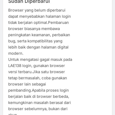
Sudah Diperbarui
Browser yang belum diperbarui
dapat menyebabkan halaman login
tidak berjalan optimal.Pembaruan
browser biasanya membawa
peningkatan keamanan, perbaikan
bug, serta kompatibilitas yang
lebih baik dengan halaman digital
modern.
Untuk mengatasi gagal masuk pada
LAE138 login, gunakan browser
versi terbaru.Jika satu browser
tetap bermasalah, coba gunakan
browser lain sebagai
pembanding.Apabila proses login
berjalan baik di browser berbeda,
kemungkinan masalah berasal dari
browser sebelumnya, bukan dari
akun.