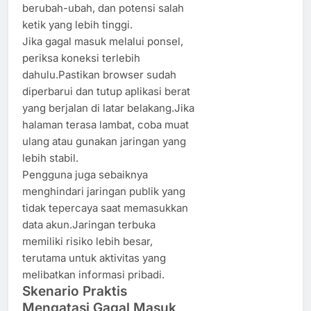
berubah-ubah, dan potensi salah
ketik yang lebih tinggi.
Jika gagal masuk melalui ponsel,
periksa koneksi terlebih
dahulu.Pastikan browser sudah
diperbarui dan tutup aplikasi berat
yang berjalan di latar belakang.Jika
halaman terasa lambat, coba muat
ulang atau gunakan jaringan yang
lebih stabil.
Pengguna juga sebaiknya
menghindari jaringan publik yang
tidak tepercaya saat memasukkan
data akun.Jaringan terbuka
memiliki risiko lebih besar,
terutama untuk aktivitas yang
melibatkan informasi pribadi.
Skenario Praktis
Mengatasi Gagal Masuk