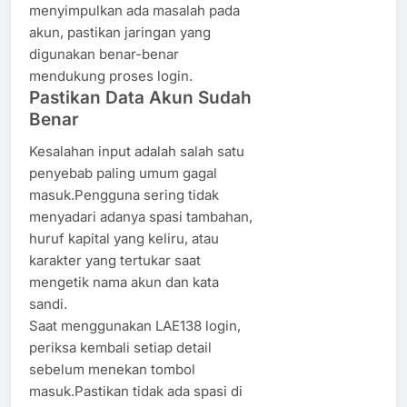
menyimpulkan ada masalah pada
akun, pastikan jaringan yang
digunakan benar-benar
mendukung proses login.
Pastikan Data Akun Sudah
Benar
Kesalahan input adalah salah satu
penyebab paling umum gagal
masuk.Pengguna sering tidak
menyadari adanya spasi tambahan,
huruf kapital yang keliru, atau
karakter yang tertukar saat
mengetik nama akun dan kata
sandi.
Saat menggunakan LAE138 login,
periksa kembali setiap detail
sebelum menekan tombol
masuk.Pastikan tidak ada spasi di