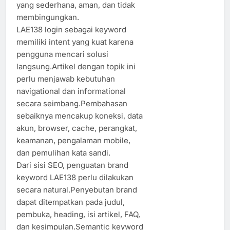
yang sederhana, aman, dan tidak
membingungkan.
LAE138 login sebagai keyword
memiliki intent yang kuat karena
pengguna mencari solusi
langsung.Artikel dengan topik ini
perlu menjawab kebutuhan
navigational dan informational
secara seimbang.Pembahasan
sebaiknya mencakup koneksi, data
akun, browser, cache, perangkat,
keamanan, pengalaman mobile,
dan pemulihan kata sandi.
Dari sisi SEO, penguatan brand
keyword LAE138 perlu dilakukan
secara natural.Penyebutan brand
dapat ditempatkan pada judul,
pembuka, heading, isi artikel, FAQ,
dan kesimpulan.Semantic keyword