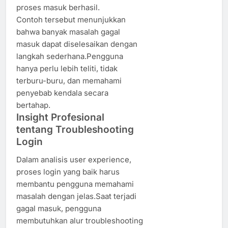
proses masuk berhasil.
Contoh tersebut menunjukkan
bahwa banyak masalah gagal
masuk dapat diselesaikan dengan
langkah sederhana.Pengguna
hanya perlu lebih teliti, tidak
terburu-buru, dan memahami
penyebab kendala secara
bertahap.
Insight Profesional
tentang Troubleshooting
Login
Dalam analisis user experience,
proses login yang baik harus
membantu pengguna memahami
masalah dengan jelas.Saat terjadi
gagal masuk, pengguna
membutuhkan alur troubleshooting