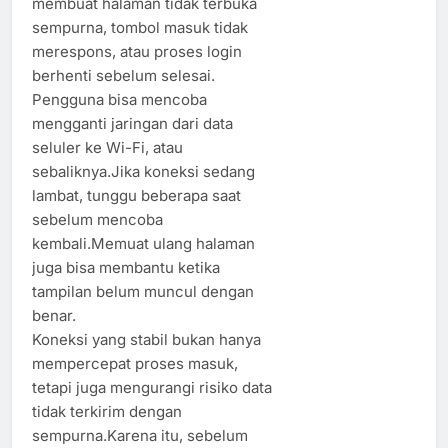
membuat halaman tidak terbuka
sempurna, tombol masuk tidak
merespons, atau proses login
berhenti sebelum selesai.
Pengguna bisa mencoba
mengganti jaringan dari data
seluler ke Wi-Fi, atau
sebaliknya.Jika koneksi sedang
lambat, tunggu beberapa saat
sebelum mencoba
kembali.Memuat ulang halaman
juga bisa membantu ketika
tampilan belum muncul dengan
benar.
Koneksi yang stabil bukan hanya
mempercepat proses masuk,
tetapi juga mengurangi risiko data
tidak terkirim dengan
sempurna.Karena itu, sebelum