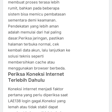
membuat proses terasa lebih
rumit, bahkan pada beberapa
sistem bisa memicu pembatasan
sementara demi keamanan.
Pendekatan yang lebih aman
adalah memulai dari hal paling
dasar.Periksa jaringan, pastikan
halaman terbuka normal, cek
kembali data akun, lalu lanjutkan ke
solusi teknis seperti
membersihkan cache atau
menggunakan browser berbeda.
Periksa Koneksi Internet
Terlebih Dahulu
Koneksi internet menjadi faktor
pertama yang perlu diperiksa saat
LAE138 login gagal.Koneksi yang
lemah atau tidak stabil dapat