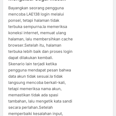
Bayangkan seorang pengguna
mencoba LAE138 login melalui
ponsel, tetapi halaman tidak
terbuka sempurna.Ia memeriksa
koneksi internet, memuat ulang
halaman, lalu membersihkan cache
browser.Setelah itu, halaman
terbuka lebih baik dan proses login
dapat dilakukan kembali.
Skenario lain terjadi ketika
pengguna mendapat pesan bahwa
data akun tidak sesuai.Ia tidak
langsung mencoba berkali-kali,
tetapi memeriksa nama akun,
memastikan tidak ada spasi
tambahan, lalu mengetik kata sandi
secara perlahan.Setelah
memperbaiki kesalahan input,