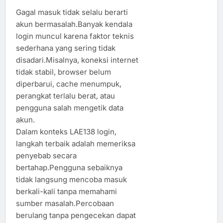
Gagal masuk tidak selalu berarti
akun bermasalah.Banyak kendala
login muncul karena faktor teknis
sederhana yang sering tidak
disadari.Misalnya, koneksi internet
tidak stabil, browser belum
diperbarui, cache menumpuk,
perangkat terlalu berat, atau
pengguna salah mengetik data
akun.
Dalam konteks LAE138 login,
langkah terbaik adalah memeriksa
penyebab secara
bertahap.Pengguna sebaiknya
tidak langsung mencoba masuk
berkali-kali tanpa memahami
sumber masalah.Percobaan
berulang tanpa pengecekan dapat