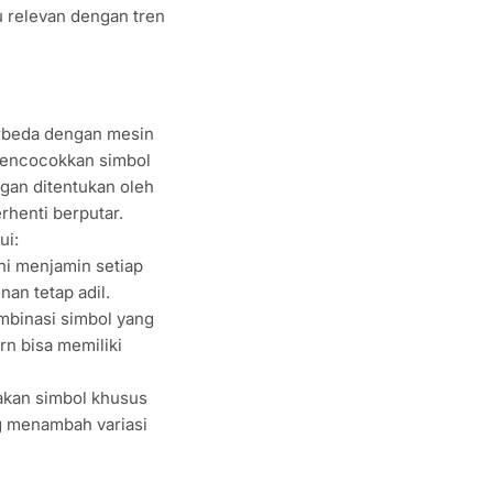
u relevan dengan tren
erbeda dengan mesin
 mencocokkan simbol
gan ditentukan oleh
rhenti berputar.
ui:
ni menjamin setiap
nan tetap adil.
binasi simbol yang
n bisa memiliki
akan simbol khusus
ng menambah variasi