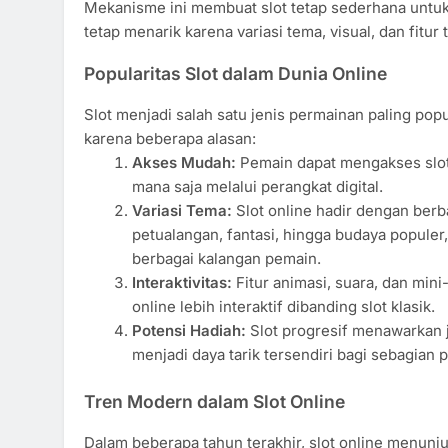
Mekanisme ini membuat slot tetap sederhana untuk 
tetap menarik karena variasi tema, visual, dan fitur
Popularitas Slot dalam Dunia Online
Slot menjadi salah satu jenis permainan paling popu
karena beberapa alasan:
Akses Mudah:
Pemain dapat mengakses slot 
mana saja melalui perangkat digital.
Variasi Tema:
Slot online hadir dengan berba
petualangan, fantasi, hingga budaya populer
berbagai kalangan pemain.
Interaktivitas:
Fitur animasi, suara, dan min
online lebih interaktif dibanding slot klasik.
Potensi Hadiah:
Slot progresif menawarkan j
menjadi daya tarik tersendiri bagi sebagian 
Tren Modern dalam Slot Online
Dalam beberapa tahun terakhir, slot online menunj