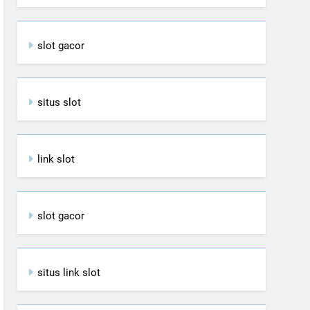
slot gacor
situs slot
link slot
slot gacor
situs link slot