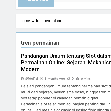
Home
tren permainan
tren permainan
Pandangan Umum tentang Slot dalam
Permainan Online: Sejarah, Mekanis
Modern
50def1d
8 Months Ago
0
6 Mins
Pelajari pandangan umum tentang permainan slot d
mulai dari sejarah, mekanisme dasar, hingga tren
slot tetap populer di kalangan pemain digital.
Permainan slot telah menjadi bagian penting dari i
online. Dari mesin slot klasik di kasino fisik hingga 