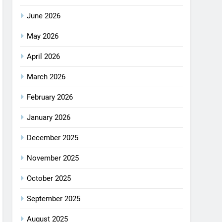
June 2026
May 2026
April 2026
March 2026
February 2026
January 2026
December 2025
November 2025
October 2025
September 2025
August 2025