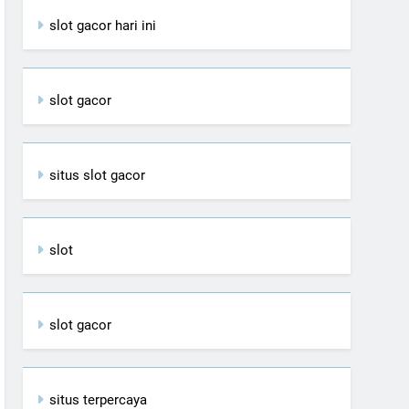
slot gacor hari ini
slot gacor
situs slot gacor
slot
slot gacor
situs terpercaya