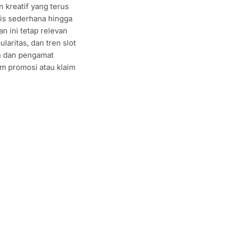
n kreatif yang terus
is sederhana hingga
n ini tetap relevan
aritas, dan tren slot
n dan pengamat
lam promosi atau klaim