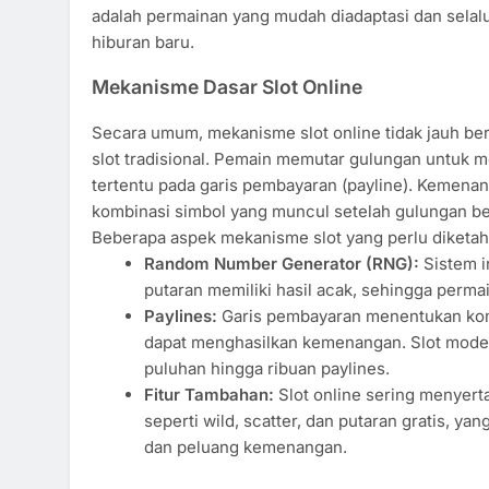
adalah permainan yang mudah diadaptasi dan selal
hiburan baru.
Mekanisme Dasar Slot Online
Secara umum, mekanisme slot online tidak jauh b
slot tradisional. Pemain memutar gulungan untuk
tertentu pada garis pembayaran (payline). Kemenan
kombinasi simbol yang muncul setelah gulungan be
Beberapa aspek mekanisme slot yang perlu diketah
Random Number Generator (RNG):
Sistem i
putaran memiliki hasil acak, sehingga permai
Paylines:
Garis pembayaran menentukan kom
dapat menghasilkan kemenangan. Slot moder
puluhan hingga ribuan paylines.
Fitur Tambahan:
Slot online sering menyert
seperti wild, scatter, dan putaran gratis, ya
dan peluang kemenangan.