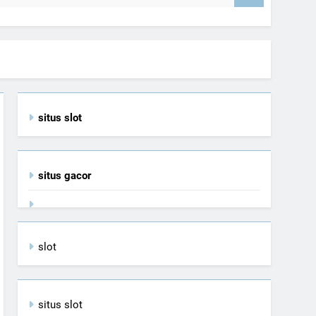
situs slot
situs gacor
slot
situs slot