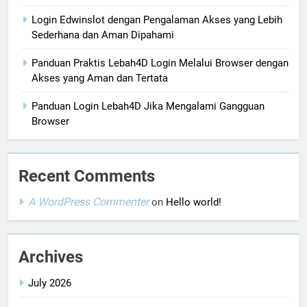
Login Edwinslot dengan Pengalaman Akses yang Lebih
Sederhana dan Aman Dipahami
Panduan Praktis Lebah4D Login Melalui Browser dengan
Akses yang Aman dan Tertata
Panduan Login Lebah4D Jika Mengalami Gangguan
Browser
Recent Comments
A WordPress Commenter
on
Hello world!
Archives
July 2026