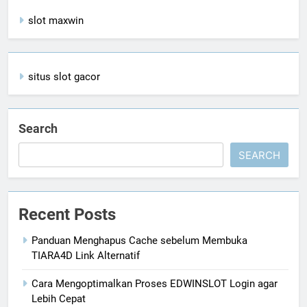
slot maxwin
situs slot gacor
Search
SEARCH
Recent Posts
Panduan Menghapus Cache sebelum Membuka
TIARA4D Link Alternatif
Cara Mengoptimalkan Proses EDWINSLOT Login agar
Lebih Cepat