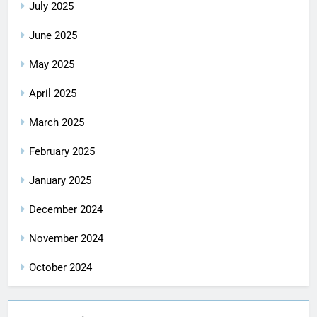
July 2025
June 2025
May 2025
April 2025
March 2025
February 2025
January 2025
December 2024
November 2024
October 2024