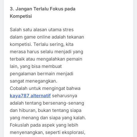
3. Jangan Terlalu Fokus pada
Kompetisi
Salah satu alasan utama stres
dalam game online adalah tekanan
kompetisi. Terlalu sering, kita
merasa harus selalu menjadi yang
terbaik atau mengalahkan pemain
lain, yang bisa membuat
pengalaman bermain menjadi
sangat menegangkan.
Cobalah untuk mengingat bahwa
kaya787 alternatif
seharusnya
adalah tentang bersenang-senang
dan hiburan, bukan tentang siapa
yang menang dan siapa yang kalah.
Fokuslah pada aspek yang lebih
menyenangkan, seperti eksplorasi,