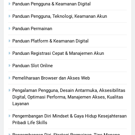
Panduan Pengguna & Keamanan Digital
Panduan Pengguna, Teknologi, Keamanan Akun
Panduan Permainan
Panduan Platform & Keamanan Digital
Panduan Registrasi Cepat & Manajemen Akun
Panduan Slot Online
Pemeliharaan Browser dan Akses Web
Pengalaman Pengguna, Desain Antarmuka, Aksesibilitas
Digital, Optimasi Performa, Manajemen Akses, Kualitas
Layanan
Pengembangan Diri Mindset & Gaya Hidup Kesejahteraan
Pribadi Life Skills