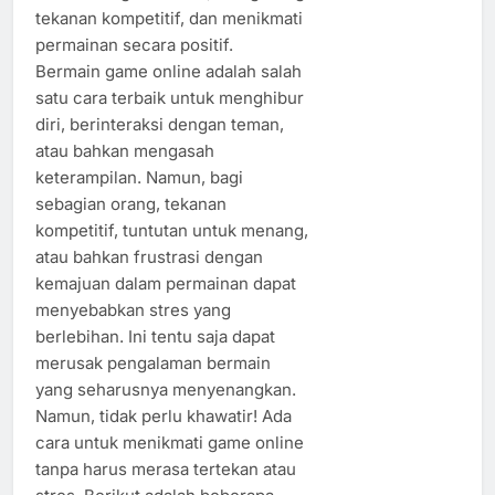
tekanan kompetitif, dan menikmati
permainan secara positif.
Bermain game online adalah salah
satu cara terbaik untuk menghibur
diri, berinteraksi dengan teman,
atau bahkan mengasah
keterampilan. Namun, bagi
sebagian orang, tekanan
kompetitif, tuntutan untuk menang,
atau bahkan frustrasi dengan
kemajuan dalam permainan dapat
menyebabkan stres yang
berlebihan. Ini tentu saja dapat
merusak pengalaman bermain
yang seharusnya menyenangkan.
Namun, tidak perlu khawatir! Ada
cara untuk menikmati game online
tanpa harus merasa tertekan atau