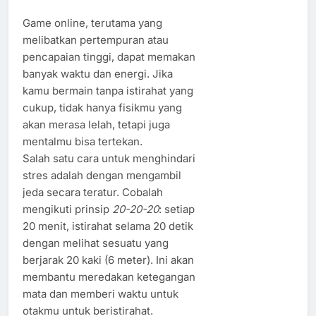
Game online, terutama yang
melibatkan pertempuran atau
pencapaian tinggi, dapat memakan
banyak waktu dan energi. Jika
kamu bermain tanpa istirahat yang
cukup, tidak hanya fisikmu yang
akan merasa lelah, tetapi juga
mentalmu bisa tertekan.
Salah satu cara untuk menghindari
stres adalah dengan mengambil
jeda secara teratur. Cobalah
mengikuti prinsip
20-20-20
: setiap
20 menit, istirahat selama 20 detik
dengan melihat sesuatu yang
berjarak 20 kaki (6 meter). Ini akan
membantu meredakan ketegangan
mata dan memberi waktu untuk
otakmu untuk beristirahat.