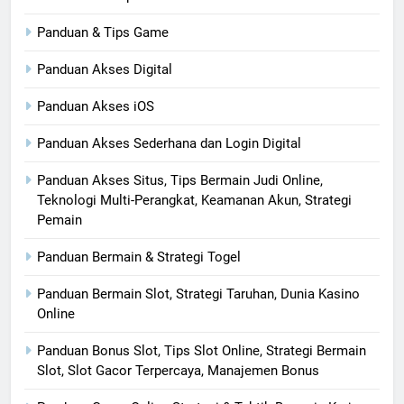
Panduan & Tips Game
Panduan Akses Digital
Panduan Akses iOS
Panduan Akses Sederhana dan Login Digital
Panduan Akses Situs, Tips Bermain Judi Online,
Teknologi Multi-Perangkat, Keamanan Akun, Strategi
Pemain
Panduan Bermain & Strategi Togel
Panduan Bermain Slot, Strategi Taruhan, Dunia Kasino
Online
Panduan Bonus Slot, Tips Slot Online, Strategi Bermain
Slot, Slot Gacor Terpercaya, Manajemen Bonus