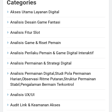
Categories
Akses Utama Layanan Digital
Analisis Desain Game Fantasi
Analisis Fitur Slot
Analisis Game & Riset Pemain
Analisis Perilaku Pemain & Game Digital Interaktif
Analisis Permainan & Strategi Digital
Analisis Permainan Digital,Studi Pola Permainan
Harian,Observasi Ritme Putaran,Struktur Permainan
Stabil,Pengalaman Bermain Terkontrol
Analisis UX/UI
Audit Link & Keamanan Akses