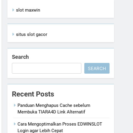
slot maxwin
situs slot gacor
Search
SEARCH
Recent Posts
Panduan Menghapus Cache sebelum
Membuka TIARA4D Link Alternatif
Cara Mengoptimalkan Proses EDWINSLOT
Login agar Lebih Cepat