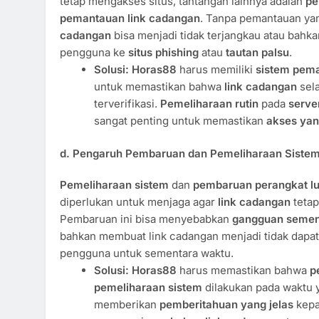
tetap mengakses situs, tantangan lainnya adalah
pe
pemantauan link cadangan
. Tanpa pemantauan ya
cadangan
bisa menjadi tidak terjangkau atau bah
pengguna ke
situs phishing
atau
tautan palsu
.
Solusi:
Horas88
harus memiliki
sistem pem
untuk memastikan bahwa
link cadangan
sela
terverifikasi.
Pemeliharaan rutin
pada
serve
sangat penting untuk memastikan
akses yan
d.
Pengaruh Pembaruan dan Pemeliharaan Siste
Pemeliharaan sistem
dan
pembaruan perangkat l
diperlukan untuk menjaga agar
link cadangan
tetap
Pembaruan ini bisa menyebabkan
gangguan semen
bahkan membuat link cadangan menjadi tidak dapat
pengguna untuk sementara waktu.
Solusi:
Horas88
harus memastikan bahwa
p
pemeliharaan sistem
dilakukan pada waktu 
memberikan
pemberitahuan yang jelas
kepa