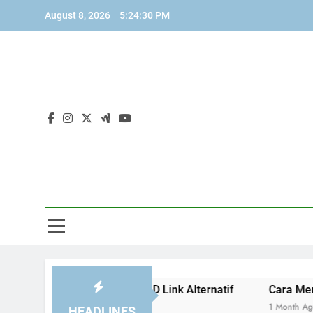
Skip
August 8, 2026
5:24:31 PM
to
content
Die
Dapatkan K
embuka TIARA4D Link Alternatif
Cara Mengoptimalkan
1 Month Ago
HEADLINES