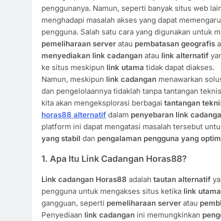
penggunanya. Namun, seperti banyak situs web lai
menghadapi masalah akses yang dapat memengaru
pengguna. Salah satu cara yang digunakan untuk m
pemeliharaan server
atau
pembatasan geografis
a
menyediakan link cadangan
atau
link alternatif
yan
ke situs meskipun
link utama
tidak dapat diakses.
Namun, meskipun
link cadangan
menawarkan solusi
dan pengelolaannya tidaklah tanpa tantangan teknis. 
kita akan mengeksplorasi berbagai
tantangan tekni
horas88 alternatif
dalam
penyebaran link cadang
platform ini dapat mengatasi masalah tersebut un
yang stabil
dan
pengalaman pengguna yang optim
1. Apa Itu Link Cadangan Horas88?
Link cadangan Horas88
adalah
tautan alternatif
ya
pengguna untuk mengakses situs ketika
link utama
gangguan, seperti
pemeliharaan server
atau
pembl
Penyediaan
link cadangan
ini memungkinkan
peng