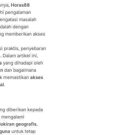
nnya,
Horas88
hi pengalaman
engatasi masalah
dalah dengan
g memberikan akses
 praktis, penyebaran
Dalam artikel ini,
s
yang dihadapi oleh
an
dan bagaimana
tuk memastikan
akses
al
.
ng diberikan kepada
mengalami
okiran geografis
.
guna
untuk tetap