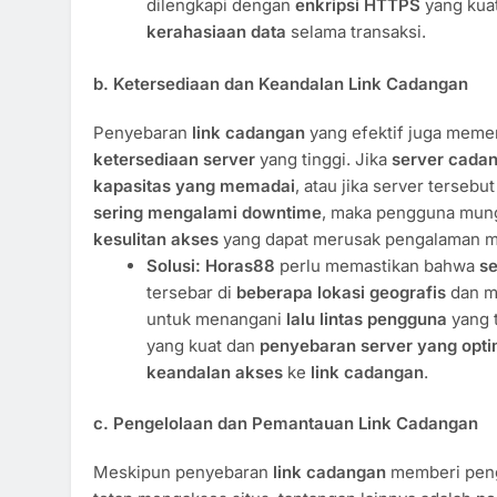
dilengkapi dengan
enkripsi HTTPS
yang kua
kerahasiaan data
selama transaksi.
b.
Ketersediaan dan Keandalan Link Cadangan
Penyebaran
link cadangan
yang efektif juga meme
ketersediaan server
yang tinggi. Jika
server cada
kapasitas yang memadai
, atau jika server tersebu
sering mengalami downtime
, maka pengguna mun
kesulitan akses
yang dapat merusak pengalaman m
Solusi:
Horas88
perlu memastikan bahwa
se
tersebar di
beberapa lokasi geografis
dan me
untuk menangani
lalu lintas pengguna
yang t
yang kuat dan
penyebaran server yang opti
keandalan akses
ke
link cadangan
.
c.
Pengelolaan dan Pemantauan Link Cadangan
Meskipun penyebaran
link cadangan
memberi peng