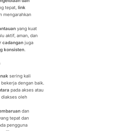
ngelolaan dan
ng tepat,
link
kan mengarahkan
antauan
yang kuat
lu aktif, aman, dan
r cadangan
juga
g konsisten
.
m
unak
sering kali
 bekerja dengan baik.
tara
pada akses atau
 diakses oleh
embaruan
dan
yang tepat dan
da pengguna