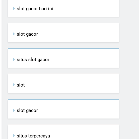
slot gacor hari ini
slot gacor
situs slot gacor
slot
slot gacor
situs terpercaya