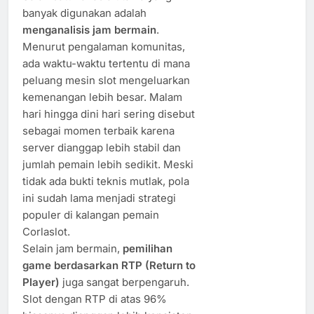
banyak digunakan adalah
menganalisis jam bermain
.
Menurut pengalaman komunitas,
ada waktu-waktu tertentu di mana
peluang mesin slot mengeluarkan
kemenangan lebih besar. Malam
hari hingga dini hari sering disebut
sebagai momen terbaik karena
server dianggap lebih stabil dan
jumlah pemain lebih sedikit. Meski
tidak ada bukti teknis mutlak, pola
ini sudah lama menjadi strategi
populer di kalangan pemain
Corlaslot.
Selain jam bermain,
pemilihan
game berdasarkan RTP (Return to
Player)
juga sangat berpengaruh.
Slot dengan RTP di atas 96%