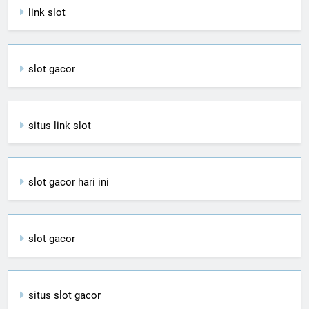
link slot
slot gacor
situs link slot
slot gacor hari ini
slot gacor
situs slot gacor