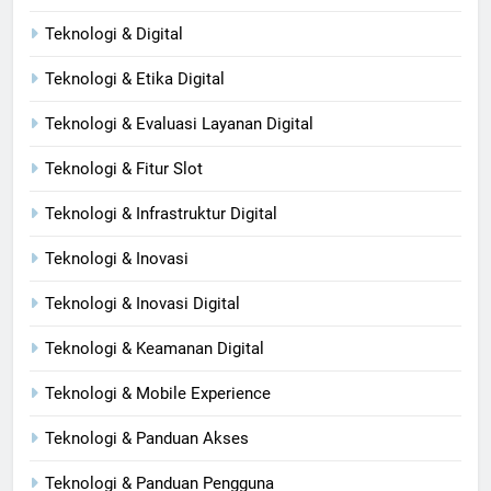
Teknologi & Digital
Teknologi & Etika Digital
Teknologi & Evaluasi Layanan Digital
Teknologi & Fitur Slot
Teknologi & Infrastruktur Digital
Teknologi & Inovasi
Teknologi & Inovasi Digital
Teknologi & Keamanan Digital
Teknologi & Mobile Experience
Teknologi & Panduan Akses
Teknologi & Panduan Pengguna