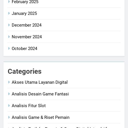
February 2025
January 2025
December 2024
November 2024
October 2024
Categories
Akses Utama Layanan Digital
Analisis Desain Game Fantasi
Analisis Fitur Slot
Analisis Game & Riset Pemain