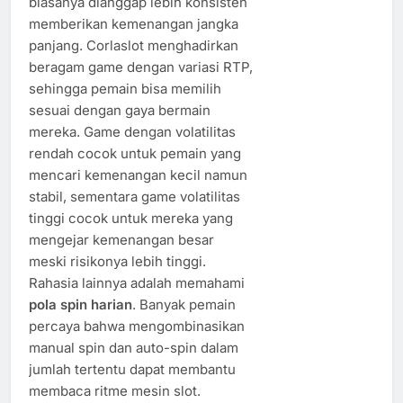
biasanya dianggap lebih konsisten
memberikan kemenangan jangka
panjang. Corlaslot menghadirkan
beragam game dengan variasi RTP,
sehingga pemain bisa memilih
sesuai dengan gaya bermain
mereka. Game dengan volatilitas
rendah cocok untuk pemain yang
mencari kemenangan kecil namun
stabil, sementara game volatilitas
tinggi cocok untuk mereka yang
mengejar kemenangan besar
meski risikonya lebih tinggi.
Rahasia lainnya adalah memahami
pola spin harian
. Banyak pemain
percaya bahwa mengombinasikan
manual spin dan auto-spin dalam
jumlah tertentu dapat membantu
membaca ritme mesin slot.