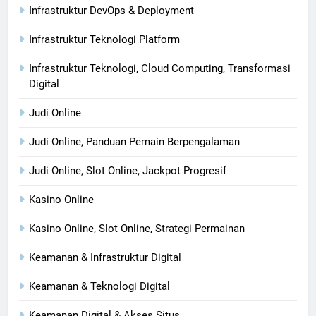
Infrastruktur DevOps & Deployment
Infrastruktur Teknologi Platform
Infrastruktur Teknologi, Cloud Computing, Transformasi
Digital
Judi Online
Judi Online, Panduan Pemain Berpengalaman
Judi Online, Slot Online, Jackpot Progresif
Kasino Online
Kasino Online, Slot Online, Strategi Permainan
Keamanan & Infrastruktur Digital
Keamanan & Teknologi Digital
Keamanan Digital & Akses Situs