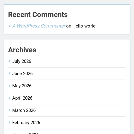
Recent Comments
A WordPress Commenter
on
Hello world!
Archives
July 2026
June 2026
May 2026
April 2026
March 2026
February 2026