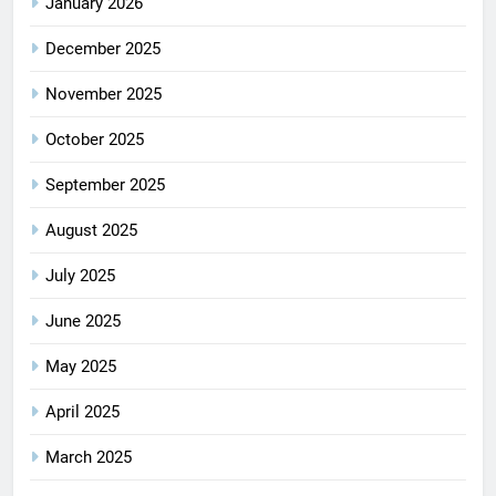
January 2026
December 2025
November 2025
October 2025
September 2025
August 2025
July 2025
June 2025
May 2025
April 2025
March 2025