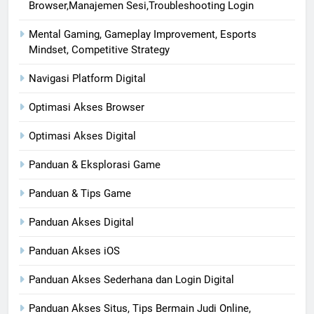
Browser,Manajemen Sesi,Troubleshooting Login
Mental Gaming, Gameplay Improvement, Esports
Mindset, Competitive Strategy
Navigasi Platform Digital
Optimasi Akses Browser
Optimasi Akses Digital
Panduan & Eksplorasi Game
Panduan & Tips Game
Panduan Akses Digital
Panduan Akses iOS
Panduan Akses Sederhana dan Login Digital
Panduan Akses Situs, Tips Bermain Judi Online,