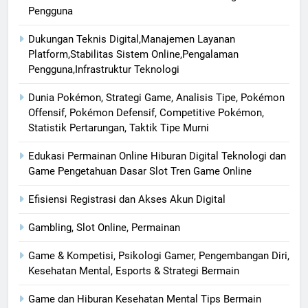
Pengguna
Dukungan Teknis Digital,Manajemen Layanan
Platform,Stabilitas Sistem Online,Pengalaman
Pengguna,Infrastruktur Teknologi
Dunia Pokémon, Strategi Game, Analisis Tipe, Pokémon
Offensif, Pokémon Defensif, Competitive Pokémon,
Statistik Pertarungan, Taktik Tipe Murni
Edukasi Permainan Online Hiburan Digital Teknologi dan
Game Pengetahuan Dasar Slot Tren Game Online
Efisiensi Registrasi dan Akses Akun Digital
Gambling, Slot Online, Permainan
Game & Kompetisi, Psikologi Gamer, Pengembangan Diri,
Kesehatan Mental, Esports & Strategi Bermain
Game dan Hiburan Kesehatan Mental Tips Bermain