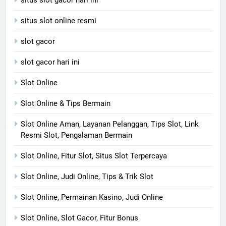
situs slot gacor hari ini
situs slot online resmi
slot gacor
slot gacor hari ini
Slot Online
Slot Online & Tips Bermain
Slot Online Aman, Layanan Pelanggan, Tips Slot, Link
Resmi Slot, Pengalaman Bermain
Slot Online, Fitur Slot, Situs Slot Terpercaya
Slot Online, Judi Online, Tips & Trik Slot
Slot Online, Permainan Kasino, Judi Online
Slot Online, Slot Gacor, Fitur Bonus