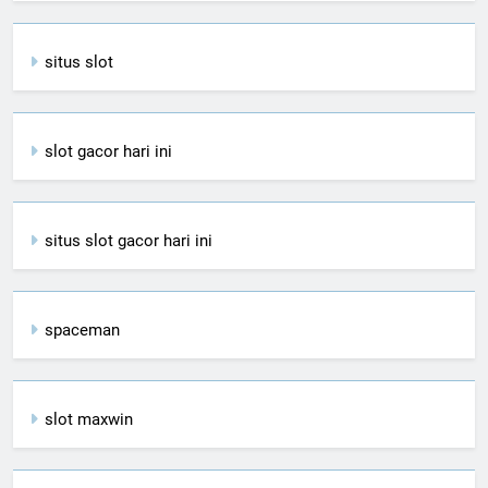
situs slot
slot gacor hari ini
situs slot gacor hari ini
spaceman
slot maxwin