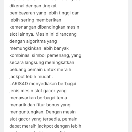
dikenal dengan tingkat
pembayaran yang lebih tinggi dan
lebih sering memberikan
kemenangan dibandingkan mesin
slot lainnya. Mesin ini dirancang
dengan algoritma yang
memungkinkan lebih banyak
kombinasi simbol pemenang, yang
secara langsung meningkatkan
peluang pemain untuk meraih
jackpot lebih mudah.
LARIS4D menyediakan berbagai
jenis mesin slot gacor yang
menawarkan berbagai tema
menarik dan fitur bonus yang
menguntungkan. Dengan mesin
slot gacor yang tersedia, pemain
dapat meraih jackpot dengan lebih