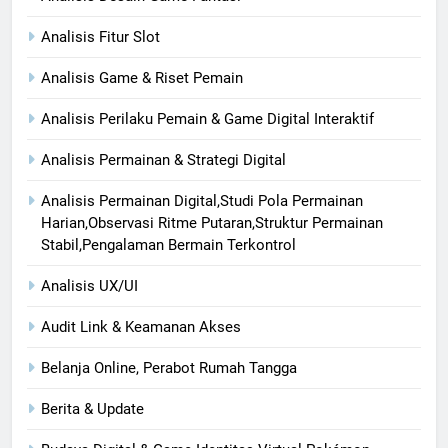
Analisis Fitur Slot
Analisis Game & Riset Pemain
Analisis Perilaku Pemain & Game Digital Interaktif
Analisis Permainan & Strategi Digital
Analisis Permainan Digital,Studi Pola Permainan
Harian,Observasi Ritme Putaran,Struktur Permainan
Stabil,Pengalaman Bermain Terkontrol
Analisis UX/UI
Audit Link & Keamanan Akses
Belanja Online, Perabot Rumah Tangga
Berita & Update