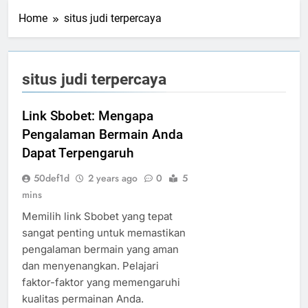
Home
situs judi terpercaya
situs judi terpercaya
Link Sbobet: Mengapa
Pengalaman Bermain Anda
Dapat Terpengaruh
50def1d
2 years ago
0
5
mins
Memilih link Sbobet yang tepat
sangat penting untuk memastikan
pengalaman bermain yang aman
dan menyenangkan. Pelajari
faktor-faktor yang memengaruhi
kualitas permainan Anda.