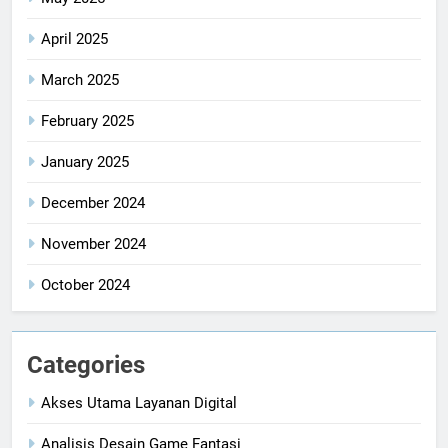
April 2025
March 2025
February 2025
January 2025
December 2024
November 2024
October 2024
Categories
Akses Utama Layanan Digital
Analisis Desain Game Fantasi