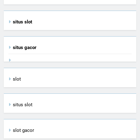
situs slot
situs gacor
slot
situs slot
slot gacor