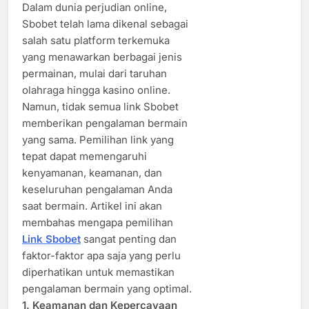
Dalam dunia perjudian online,
Sbobet telah lama dikenal sebagai
salah satu platform terkemuka
yang menawarkan berbagai jenis
permainan, mulai dari taruhan
olahraga hingga kasino online.
Namun, tidak semua link Sbobet
memberikan pengalaman bermain
yang sama. Pemilihan link yang
tepat dapat memengaruhi
kenyamanan, keamanan, dan
keseluruhan pengalaman Anda
saat bermain. Artikel ini akan
membahas mengapa pemilihan
Link Sbobet
sangat penting dan
faktor-faktor apa saja yang perlu
diperhatikan untuk memastikan
pengalaman bermain yang optimal.
1. Keamanan dan Kepercayaan