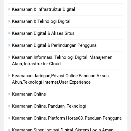
Keamanan & Infrastruktur Digital
Keamanan & Teknologi Digital
Keamanan Digital & Akses Situs
Keamanan Digital & Perlindungan Pengguna
Keamanan Informasi, Teknologi Digital, Manajemen
Akun, Infrastruktur Cloud
Keamanan Jaringan,Privasi Online,Panduan Akses
Akun,Teknologi Internet,User Experience
Keamanan Online
Keamanan Online, Panduan, Teknologi
Keamanan Online, Platform Horas88, Panduan Pengguna
Keamanan Siber, Inovasi Digital, Sistem Login Aman,