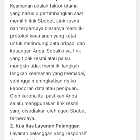
Keamanan adalah faktor utama
yang harus dipertimbangkan saat
memilih link Sbobet. Link resmi
dan terpercaya biasanya memiliki
protokol keamanan yang ketat
untuk melindungi data pribadi dan
keuangan Anda. Sebaliknya, link
yang tidak resmi atau palsu
mungkin tidak memiliki langkah-
langkah keamanan yang memadai,
sehingga meningkatkan risiko
kebocoran data atau penipuan.
Oleh karena itu, pastikan Anda
selalu menggunakan link resmi
yang disediakan oleh agen Sbobet
terpercaya.
2. Kualitas Layanan Pelanggan
Layanan pelanggan yang responsif