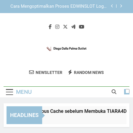
Skip
Login Edwinslot dengan Pengalaman Akses yang
to
Lebih Sederhana dan Aman Dipahami
content
Panduan Praktis Lebah4D Login Melalui Browser
dengan Akses yang Aman dan Tertata
Panduan Menghapus Cache sebelum Membuka
TIARA4D Link Alternatif
Cara Mengoptimalkan Proses EDWINSLOT Login
agar Lebih Cepat
Login Edwinslot dengan Pengalaman Akses yang
Lebih Sederhana dan Aman Dipahami
Diego Dalla
Dapatkan Kosmetik Berkualitas Dari Diego
Panduan Praktis Lebah4D Login Melalui Browser
NEWSLETTER
RANDOM NEWS
Palma Outlet
dengan Akses yang Aman dan Tertata
Dalla Palma Outlet.
MENU
nduan Menghapus Cache sebelum Membuka TIARA4D Link Alt
HEADLINES
Weeks Ago