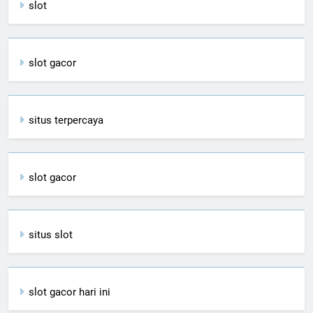
slot
slot gacor
situs terpercaya
slot gacor
situs slot
slot gacor hari ini