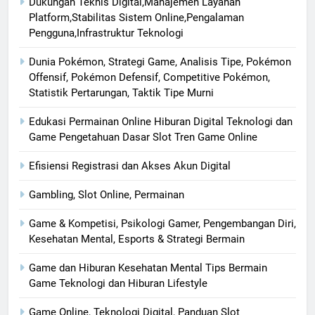
Dukungan Teknis Digital,Manajemen Layanan
Platform,Stabilitas Sistem Online,Pengalaman
Pengguna,Infrastruktur Teknologi
Dunia Pokémon, Strategi Game, Analisis Tipe, Pokémon
Offensif, Pokémon Defensif, Competitive Pokémon,
Statistik Pertarungan, Taktik Tipe Murni
Edukasi Permainan Online Hiburan Digital Teknologi dan
Game Pengetahuan Dasar Slot Tren Game Online
Efisiensi Registrasi dan Akses Akun Digital
Gambling, Slot Online, Permainan
Game & Kompetisi, Psikologi Gamer, Pengembangan Diri,
Kesehatan Mental, Esports & Strategi Bermain
Game dan Hiburan Kesehatan Mental Tips Bermain
Game Teknologi dan Hiburan Lifestyle
Game Online, Teknologi Digital, Panduan Slot