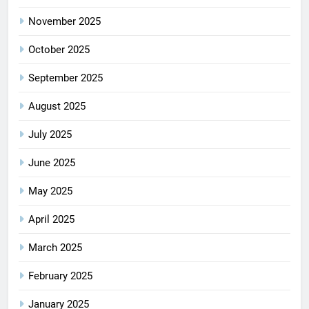
November 2025
October 2025
September 2025
August 2025
July 2025
June 2025
May 2025
April 2025
March 2025
February 2025
January 2025