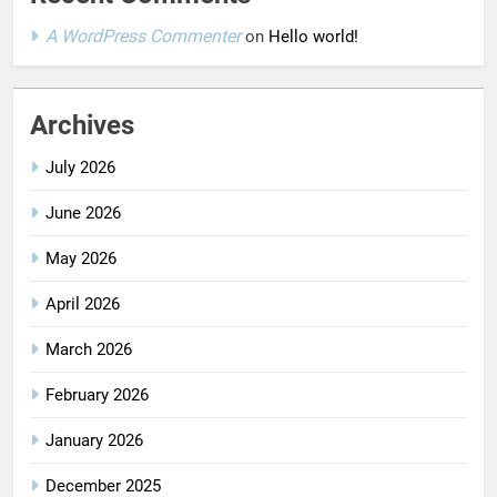
A WordPress Commenter
on
Hello world!
Archives
July 2026
June 2026
May 2026
April 2026
March 2026
February 2026
January 2026
December 2025