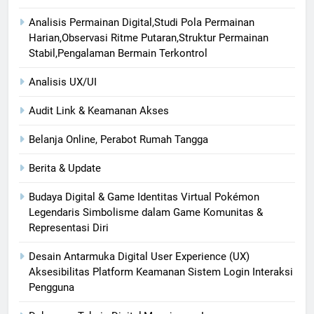
Analisis Permainan Digital,Studi Pola Permainan
Harian,Observasi Ritme Putaran,Struktur Permainan
Stabil,Pengalaman Bermain Terkontrol
Analisis UX/UI
Audit Link & Keamanan Akses
Belanja Online, Perabot Rumah Tangga
Berita & Update
Budaya Digital & Game Identitas Virtual Pokémon
Legendaris Simbolisme dalam Game Komunitas &
Representasi Diri
Desain Antarmuka Digital User Experience (UX)
Aksesibilitas Platform Keamanan Sistem Login Interaksi
Pengguna