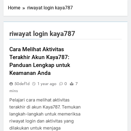
Home
riwayat login kaya787
riwayat login kaya787
Cara Melihat Aktivitas
Terakhir Akun Kaya787:
Panduan Lengkap untuk
Keamanan Anda
50def1d
1 year ago
0
7
mins
Pelajari cara melihat aktivitas
terakhir di akun Kaya787. Temukan
langkah-langkah untuk memeriksa
riwayat login dan aktivitas yang
dilakukan untuk menjaga