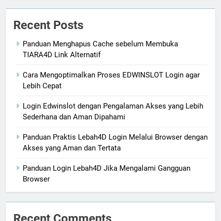
Recent Posts
Panduan Menghapus Cache sebelum Membuka
TIARA4D Link Alternatif
Cara Mengoptimalkan Proses EDWINSLOT Login agar
Lebih Cepat
Login Edwinslot dengan Pengalaman Akses yang Lebih
Sederhana dan Aman Dipahami
Panduan Praktis Lebah4D Login Melalui Browser dengan
Akses yang Aman dan Tertata
Panduan Login Lebah4D Jika Mengalami Gangguan
Browser
Recent Comments