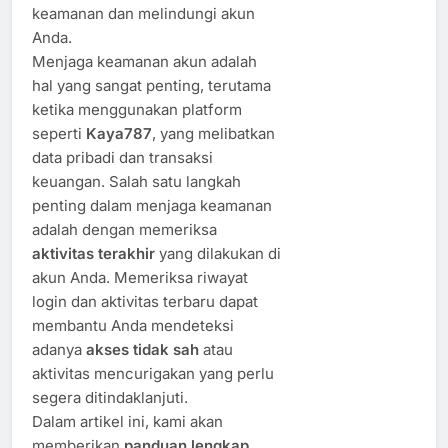
keamanan dan melindungi akun
Anda.
Menjaga keamanan akun adalah
hal yang sangat penting, terutama
ketika menggunakan platform
seperti
Kaya787
, yang melibatkan
data pribadi dan transaksi
keuangan. Salah satu langkah
penting dalam menjaga keamanan
adalah dengan memeriksa
aktivitas terakhir
yang dilakukan di
akun Anda. Memeriksa riwayat
login dan aktivitas terbaru dapat
membantu Anda mendeteksi
adanya
akses tidak sah
atau
aktivitas mencurigakan yang perlu
segera ditindaklanjuti.
Dalam artikel ini, kami akan
memberikan
panduan lengkap