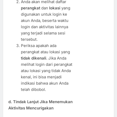
Anda akan melihat daftar
perangkat
dan
lokasi
yang
digunakan untuk login ke
akun Anda, beserta waktu
login dan aktivitas lainnya
yang terjadi selama sesi
tersebut.
Periksa apakah ada
perangkat atau lokasi yang
tidak dikenali
. Jika Anda
melihat login dari perangkat
atau lokasi yang tidak Anda
kenal, ini bisa menjadi
indikasi bahwa akun Anda
telah dibobol.
d.
Tindak Lanjut Jika Menemukan
Aktivitas Mencurigakan