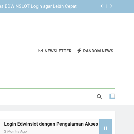
es EDWINSLOT Login agar Lebih Cepat
g Lebih Sederhana dan Aman Dipahami
r dengan Akses yang Aman dan Tertata
um Membuka TIARA4D Link Alternatif
NEWSLETTER
RANDOM NEWS
es EDWINSLOT Login agar Lebih Cepat
g Lebih Sederhana dan Aman Dipahami
r dengan Akses yang Aman dan Tertata
inslot dengan Pengalaman Akses yang Lebih Sederhana dan