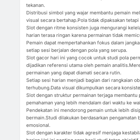
tekanan.
Distribusi simbol yang wajar membantu pemain me
visual secara bertahap.Pola tidak dipaksakan tetap
Slot dengan ritme konsisten juga mengurangi kelel
harian terasa ringan karena permainan tidak memicu
Pemain dapat mempertahankan fokus dalam jangka
setiap sesi berjalan dengan pola yang serupa.
Slot gacor hari ini yang cocok untuk studi pola per
dijadikan referensi utama oleh pemain analitis.Me
permainan yang dapat diamati secara rutin.
Setiap sesi harian menjadi bagian dari rangkaian ob
terhubung.Data visual dikumpulkan secara konsiste
Slot dengan struktur permainan terjaga membant
pemahaman yang lebih mendalam dari waktu ke wa
Pendekatan ini mendorong pemain untuk lebih disi
bermain.Studi dilakukan berdasarkan pengamatan 
emosional.
Slot dengan karakter tidak agresif menjaga kestabi