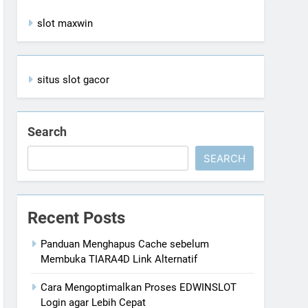
slot maxwin
situs slot gacor
Search
SEARCH
Recent Posts
Panduan Menghapus Cache sebelum
Membuka TIARA4D Link Alternatif
Cara Mengoptimalkan Proses EDWINSLOT
Login agar Lebih Cepat