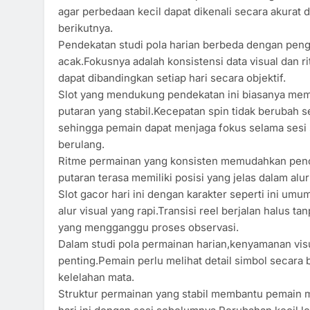
agar perbedaan kecil dapat dikenali secara akurat da
berikutnya.
Pendekatan studi pola harian berbeda dengan pen
acak.Fokusnya adalah konsistensi data visual dan 
dapat dibandingkan setiap hari secara objektif.
Slot yang mendukung pendekatan ini biasanya me
putaran yang stabil.Kecepatan spin tidak berubah s
sehingga pemain dapat menjaga fokus selama sesi
berulang.
Ritme permainan yang konsisten memudahkan penc
putaran terasa memiliki posisi yang jelas dalam alu
Slot gacor hari ini dengan karakter seperti ini u
alur visual yang rapi.Transisi reel berjalan halus ta
yang mengganggu proses observasi.
Dalam studi pola permainan harian,kenyamanan visu
penting.Pemain perlu melihat detail simbol secara 
kelelahan mata.
Struktur permainan yang stabil membantu pemain