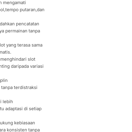
an mengamati
ol,tempo putaran,dan
udahkan pencatatan
ya permainan tanpa
Slot yang terasa sama
matis.
 menghindari slot
nting daripada variasi
plin
tanpa terdistraksi
i lebih
u adaptasi di setiap
ndukung kebiasaan
ara konsisten tanpa