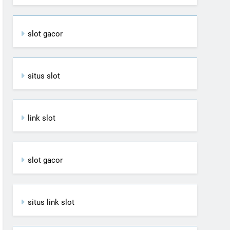
slot gacor
situs slot
link slot
slot gacor
situs link slot