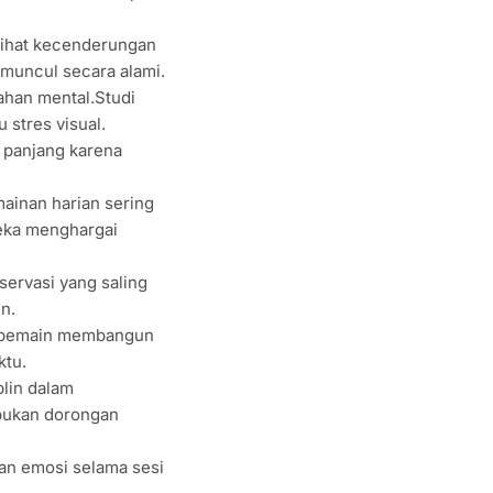
lihat kecenderungan
i muncul secara alami.
ahan mental.Studi
 stres visual.
 panjang karena
mainan harian sering
reka menghargai
servasi yang saling
n.
u pemain membangun
ktu.
plin dalam
bukan dorongan
lan emosi selama sesi