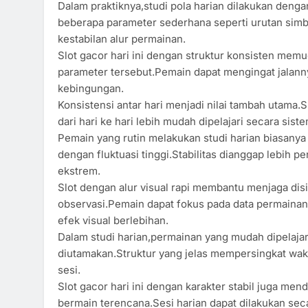
Dalam praktiknya,studi pola harian dilakukan deng
beberapa parameter sederhana seperti urutan simb
kestabilan alur permainan.
Slot gacor hari ini dengan struktur konsisten mem
parameter tersebut.Pemain dapat mengingat jalann
kebingungan.
Konsistensi antar hari menjadi nilai tambah utama.
dari hari ke hari lebih mudah dipelajari secara siste
Pemain yang rutin melakukan studi harian biasanya
dengan fluktuasi tinggi.Stabilitas dianggap lebih pe
ekstrem.
Slot dengan alur visual rapi membantu menjaga disi
observasi.Pemain dapat fokus pada data permainan 
efek visual berlebihan.
Dalam studi harian,permainan yang mudah dipelajar
diutamakan.Struktur yang jelas mempersingkat wakt
sesi.
Slot gacor hari ini dengan karakter stabil juga me
bermain terencana.Sesi harian dapat dilakukan sec