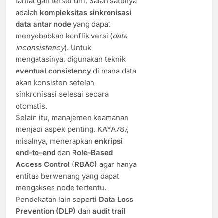
tantangan tersendiri. Salah satunya
adalah
kompleksitas sinkronisasi
data antar node
yang dapat
menyebabkan konflik versi (
data
inconsistency
). Untuk
mengatasinya, digunakan teknik
eventual consistency
di mana data
akan konsisten setelah
sinkronisasi selesai secara
otomatis.
Selain itu, manajemen keamanan
menjadi aspek penting. KAYA787,
misalnya, menerapkan
enkripsi
end-to-end
dan
Role-Based
Access Control (RBAC)
agar hanya
entitas berwenang yang dapat
mengakses node tertentu.
Pendekatan lain seperti
Data Loss
Prevention (DLP)
dan
audit trail