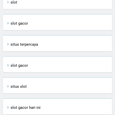
slot
slot gacor
situs terpercaya
slot gacor
situs slot
slot gacor hari ini