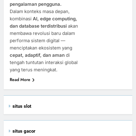
pengalaman pengguna.
Dalam konteks masa depan,
kombinasi
AI, edge computing,
dan database terdistribusi
akan
membawa revolusi baru dalam
performa sistem digital —
menciptakan ekosistem yang
cepat, adaptif, dan aman
di
tengah tuntutan interaksi global
yang terus meningkat.
Read More
situs slot
situs gacor