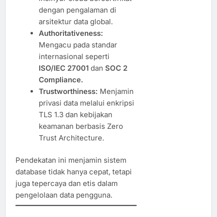
dengan pengalaman di
arsitektur data global.
Authoritativeness:
Mengacu pada standar
internasional seperti
ISO/IEC 27001
dan
SOC 2
Compliance.
Trustworthiness:
Menjamin
privasi data melalui enkripsi
TLS 1.3 dan kebijakan
keamanan berbasis Zero
Trust Architecture.
Pendekatan ini menjamin sistem
database tidak hanya cepat, tetapi
juga tepercaya dan etis dalam
pengelolaan data pengguna.