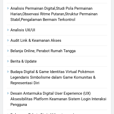
Analisis Permainan Digital,Studi Pola Permainan
Harian,Observasi Ritme Putaran,Struktur Permainan
Stabil,Pengalaman Bermain Terkontrol
Analisis UX/UI
Audit Link & Keamanan Akses
Belanja Online, Perabot Rumah Tangga
Berita & Update
Budaya Digital & Game Identitas Virtual Pokémon
Legendaris Simbolisme dalam Game Komunitas &
Representasi Diri
Desain Antarmuka Digital User Experience (UX)
Aksesibilitas Platform Keamanan Sistem Login Interaksi
Pengguna