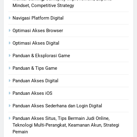
Mindset, Competitive Strategy
Navigasi Platform Digital
Optimasi Akses Browser
Optimasi Akses Digital
Panduan & Eksplorasi Game
Panduan & Tips Game
Panduan Akses Digital
Panduan Akses iOS
Panduan Akses Sederhana dan Login Digital
Panduan Akses Situs, Tips Bermain Judi Online,
Teknologi Multi-Perangkat, Keamanan Akun, Strategi
Pemain