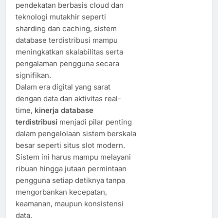
pendekatan berbasis cloud dan
teknologi mutakhir seperti
sharding dan caching, sistem
database terdistribusi mampu
meningkatkan skalabilitas serta
pengalaman pengguna secara
signifikan.
Dalam era digital yang sarat
dengan data dan aktivitas real-
time,
kinerja database
terdistribusi
menjadi pilar penting
dalam pengelolaan sistem berskala
besar seperti situs slot modern.
Sistem ini harus mampu melayani
ribuan hingga jutaan permintaan
pengguna setiap detiknya tanpa
mengorbankan kecepatan,
keamanan, maupun konsistensi
data.