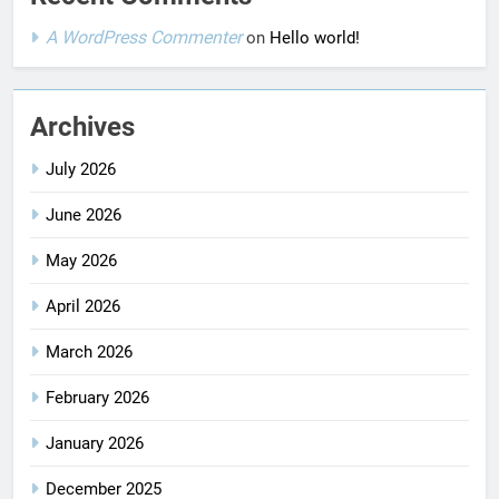
A WordPress Commenter
on
Hello world!
Archives
July 2026
June 2026
May 2026
April 2026
March 2026
February 2026
January 2026
December 2025