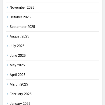
November 2025
October 2025
September 2025
August 2025
July 2025
June 2025
May 2025
April 2025
March 2025
February 2025
January 2025