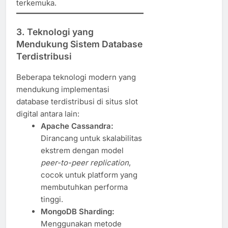
terkemuka.
3. Teknologi yang
Mendukung Sistem Database
Terdistribusi
Beberapa teknologi modern yang
mendukung implementasi
database terdistribusi di situs slot
digital antara lain:
Apache Cassandra:
Dirancang untuk skalabilitas
ekstrem dengan model
peer-to-peer replication
,
cocok untuk platform yang
membutuhkan performa
tinggi.
MongoDB Sharding:
Menggunakan metode