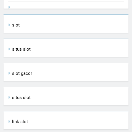
slot
situs slot
slot gacor
situs slot
link slot