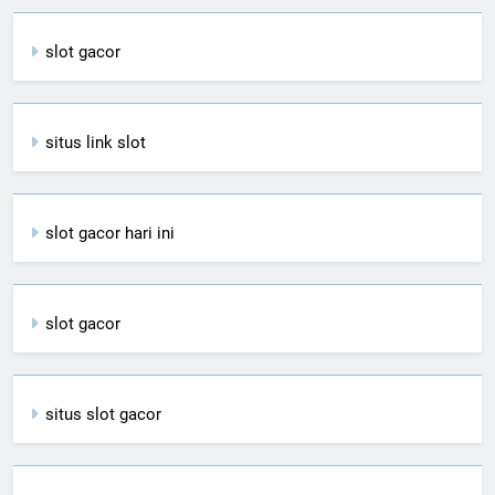
slot gacor
situs link slot
slot gacor hari ini
slot gacor
situs slot gacor