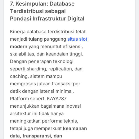
7. Kesimpulan: Database
Terdistribusi sebagai
Pondasi Infrastruktur Digital
Kinerja database terdistribusi telah
menjadi
tulang punggung
situs slot
modern
yang menuntut efisiensi,
skalabilitas, dan keandalan tinggi.
Dengan penerapan teknologi
seperti sharding, replication, dan
caching, sistem mampu
memproses jutaan transaksi per
detik dengan latensi minimal.
Platform seperti KAYA787
menunjukkan bagaimana inovasi
arsitektur ini tidak hanya
meningkatkan performa teknis,
tetapi juga memperkuat
keamanan
data, transparansi, dan