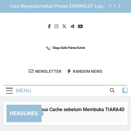
Skip
Login Edwinslot dengan Pengalaman Akses yang
to
Lebih Sederhana dan Aman Dipahami
content
Panduan Praktis Lebah4D Login Melalui Browser
dengan Akses yang Aman dan Tertata
Panduan Menghapus Cache sebelum Membuka
TIARA4D Link Alternatif
Cara Mengoptimalkan Proses EDWINSLOT Login
agar Lebih Cepat
Login Edwinslot dengan Pengalaman Akses yang
Lebih Sederhana dan Aman Dipahami
Diego Dalla
Dapatkan Kosmetik Berkualitas Dari Diego
Panduan Praktis Lebah4D Login Melalui Browser
NEWSLETTER
RANDOM NEWS
Palma Outlet
dengan Akses yang Aman dan Tertata
Dalla Palma Outlet.
MENU
nduan Menghapus Cache sebelum Membuka TIARA4D Link Alt
HEADLINES
Month Ago