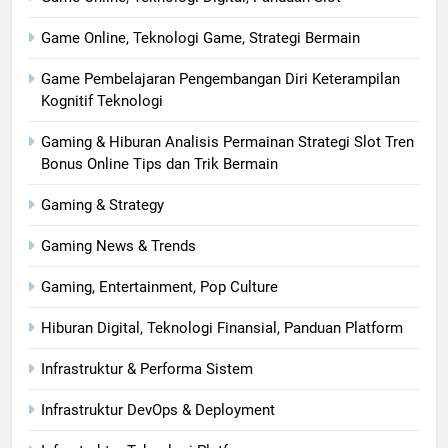
Game Online, Teknologi Game, Strategi Bermain
Game Pembelajaran Pengembangan Diri Keterampilan
Kognitif Teknologi
Gaming & Hiburan Analisis Permainan Strategi Slot Tren
Bonus Online Tips dan Trik Bermain
Gaming & Strategy
Gaming News & Trends
Gaming, Entertainment, Pop Culture
Hiburan Digital, Teknologi Finansial, Panduan Platform
Infrastruktur & Performa Sistem
Infrastruktur DevOps & Deployment