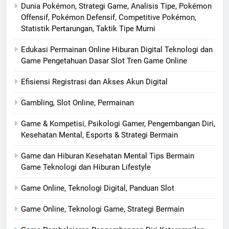
Dunia Pokémon, Strategi Game, Analisis Tipe, Pokémon
Offensif, Pokémon Defensif, Competitive Pokémon,
Statistik Pertarungan, Taktik Tipe Murni
Edukasi Permainan Online Hiburan Digital Teknologi dan
Game Pengetahuan Dasar Slot Tren Game Online
Efisiensi Registrasi dan Akses Akun Digital
Gambling, Slot Online, Permainan
Game & Kompetisi, Psikologi Gamer, Pengembangan Diri,
Kesehatan Mental, Esports & Strategi Bermain
Game dan Hiburan Kesehatan Mental Tips Bermain
Game Teknologi dan Hiburan Lifestyle
Game Online, Teknologi Digital, Panduan Slot
Game Online, Teknologi Game, Strategi Bermain