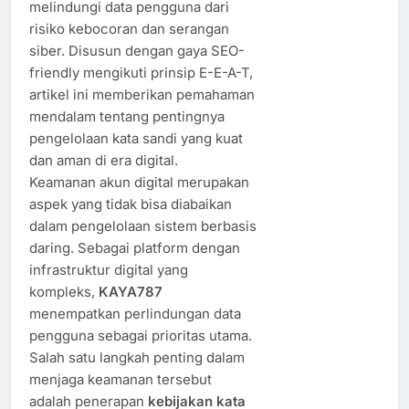
melindungi data pengguna dari
risiko kebocoran dan serangan
siber. Disusun dengan gaya SEO-
friendly mengikuti prinsip E-E-A-T,
artikel ini memberikan pemahaman
mendalam tentang pentingnya
pengelolaan kata sandi yang kuat
dan aman di era digital.
Keamanan akun digital merupakan
aspek yang tidak bisa diabaikan
dalam pengelolaan sistem berbasis
daring. Sebagai platform dengan
infrastruktur digital yang
kompleks,
KAYA787
menempatkan perlindungan data
pengguna sebagai prioritas utama.
Salah satu langkah penting dalam
menjaga keamanan tersebut
adalah penerapan
kebijakan kata