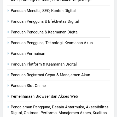
Panduan Menulis, SEO, Konten Digital
Panduan Pengguna & Efektivitas Digital
Panduan Pengguna & Keamanan Digital
Panduan Pengguna, Teknologi, Keamanan Akun
Panduan Permainan
Panduan Platform & Keamanan Digital
Panduan Registrasi Cepat & Manajemen Akun
Panduan Slot Online
Pemeliharaan Browser dan Akses Web
Pengalaman Pengguna, Desain Antarmuka, Aksesibilitas
Digital, Optimasi Performa, Manajemen Akses, Kualitas