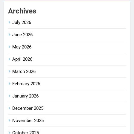
Archives
July 2026
June 2026
May 2026
April 2026
March 2026
February 2026
January 2026
December 2025
November 2025
October 2025