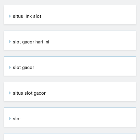
situs link slot
slot gacor hari ini
slot gacor
situs slot gacor
slot