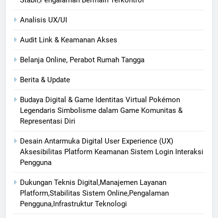
Analisis UX/UI
Audit Link & Keamanan Akses
Belanja Online, Perabot Rumah Tangga
Berita & Update
Budaya Digital & Game Identitas Virtual Pokémon
Legendaris Simbolisme dalam Game Komunitas &
Representasi Diri
Desain Antarmuka Digital User Experience (UX)
Aksesibilitas Platform Keamanan Sistem Login Interaksi
Pengguna
Dukungan Teknis Digital,Manajemen Layanan
Platform,Stabilitas Sistem Online,Pengalaman
Pengguna,Infrastruktur Teknologi