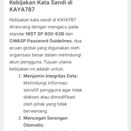
Kebijakan Kata Sandi di
KAYA787
Kebijakan kata sandi di KAYA787
dirancang dengan mengacu pada
standar
NIST SP 800-63B
dan
OWASP Password Guidelines
, dua
acuan global yang digunakan oleh
organisasi besar dalam melindungi
akun pengguna. Tujuan utama
kebijakan ini adalah untuk:
Menjamin Integritas Data:
Melindungi informasi
sensitif pengguna agar tidak
diakses atau dimodifikasi
oleh pihak yang tidak
berwenang.
Mencegah Serangan
Otomatis: