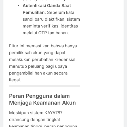
Autentikasi Ganda Saat
Pemulihan:
Sebelum kata
sandi baru diaktifkan, sistem
meminta verifikasi identitas
melalui OTP tambahan.
Fitur ini memastikan bahwa hanya
pemilik sah akun yang dapat
melakukan perubahan kredensial,
menutup peluang bagi upaya
pengambilalihan akun secara
ilegal.
Peran Pengguna dalam
Menjaga Keamanan Akun
Meskipun sistem KAYA787
dirancang dengan tingkat
keamanan tinggi, peran pengguna