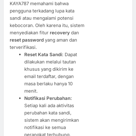
KAYA787 memahami bahwa
pengguna terkadang lupa kata
sandi atau mengalami potensi
kebocoran. Oleh karena itu, sistem
menyediakan fitur
recovery
dan
reset password
yang aman dan
terverifikasi.
Reset Kata Sandi:
Dapat
dilakukan melalui tautan
khusus yang dikirim ke
email terdaftar, dengan
masa berlaku hanya 10
menit.
Notifikasi Perubahan:
Setiap kali ada aktivitas
perubahan kata sandi,
sistem akan mengirimkan
notifikasi ke semua
perangkat terhubung.