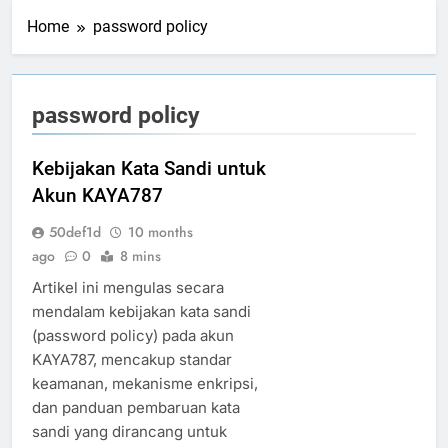
Home
password policy
password policy
Kebijakan Kata Sandi untuk
Akun KAYA787
50def1d
10 months
ago
0
8 mins
Artikel ini mengulas secara
mendalam kebijakan kata sandi
(password policy) pada akun
KAYA787, mencakup standar
keamanan, mekanisme enkripsi,
dan panduan pembaruan kata
sandi yang dirancang untuk