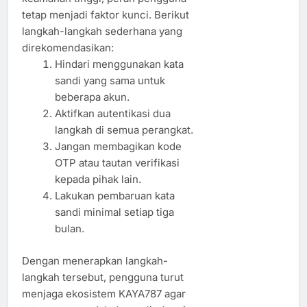
tetap menjadi faktor kunci. Berikut
langkah-langkah sederhana yang
direkomendasikan:
Hindari menggunakan kata
sandi yang sama untuk
beberapa akun.
Aktifkan autentikasi dua
langkah di semua perangkat.
Jangan membagikan kode
OTP atau tautan verifikasi
kepada pihak lain.
Lakukan pembaruan kata
sandi minimal setiap tiga
bulan.
Dengan menerapkan langkah-
langkah tersebut, pengguna turut
menjaga ekosistem KAYA787 agar