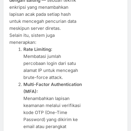
dengan salting
— sebuah teknik
enkripsi yang menambahkan
lapisan acak pada setiap hash
untuk mencegah pencurian data
meskipun server diretas.
Selain itu, sistem juga
menerapkan:
Rate Limiting:
Membatasi jumlah
percobaan login dari satu
alamat IP untuk mencegah
brute-force attack.
Multi-Factor Authentication
(MFA):
Menambahkan lapisan
keamanan melalui verifikasi
kode OTP (One-Time
Password) yang dikirim ke
email atau perangkat