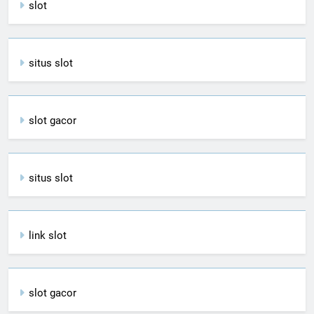
slot
situs slot
slot gacor
situs slot
link slot
slot gacor