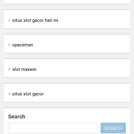
situs slot gacor hari ini
spaceman
slot maxwin
situs slot gacor
Search
SEARCH