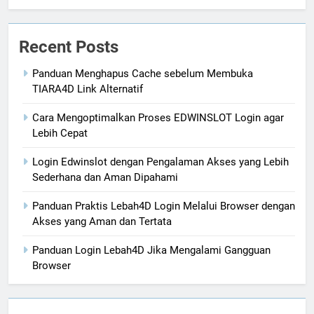
Recent Posts
Panduan Menghapus Cache sebelum Membuka
TIARA4D Link Alternatif
Cara Mengoptimalkan Proses EDWINSLOT Login agar
Lebih Cepat
Login Edwinslot dengan Pengalaman Akses yang Lebih
Sederhana dan Aman Dipahami
Panduan Praktis Lebah4D Login Melalui Browser dengan
Akses yang Aman dan Tertata
Panduan Login Lebah4D Jika Mengalami Gangguan
Browser