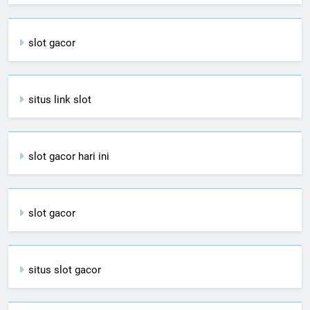
slot gacor
situs link slot
slot gacor hari ini
slot gacor
situs slot gacor