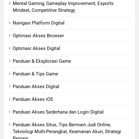
Mental Gaming, Gameplay Improvement, Esports
Mindset, Competitive Strategy
Navigasi Platform Digital
Optimasi Akses Browser
Optimasi Akses Digital
Panduan & Eksplorasi Game
Panduan & Tips Game
Panduan Akses Digital
Panduan Akses iOS
Panduan Akses Sederhana dan Login Digital
Panduan Akses Situs, Tips Bermain Judi Online,
Teknologi Multi-Perangkat, Keamanan Akun, Strategi
Pemain