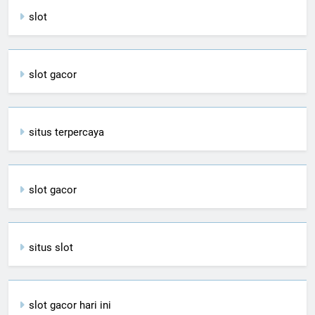
slot
slot gacor
situs terpercaya
slot gacor
situs slot
slot gacor hari ini