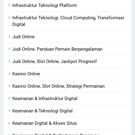
Infrastruktur Teknologi Platform
Infrastruktur Teknologi, Cloud Computing, Transformasi
Digital
Judi Online
Judi Online, Panduan Pemain Berpengalaman
Judi Online, Slot Online, Jackpot Progresif
Kasino Online
Kasino Online, Slot Online, Strategi Permainan
Keamanan & Infrastruktur Digital
Keamanan & Teknologi Digital
Keamanan Digital & Akses Situs