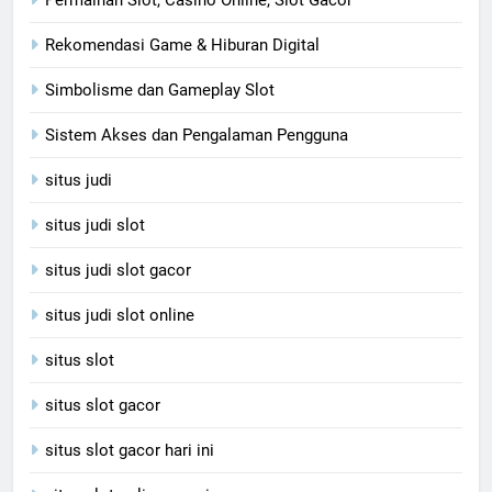
Rekomendasi Game & Hiburan Digital
Simbolisme dan Gameplay Slot
Sistem Akses dan Pengalaman Pengguna
situs judi
situs judi slot
situs judi slot gacor
situs judi slot online
situs slot
situs slot gacor
situs slot gacor hari ini