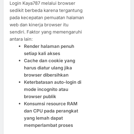
Login Kaya787 melalui browser
sedikit berbeda karena tergantung
pada kecepatan pemuatan halaman
web dan kinerja browser itu
sendiri. Faktor yang memengaruhi
antara lain:
Render halaman penuh
setiap kali akses
Cache dan cookie yang
harus diatur ulang jika
browser dibersihkan
Keterbatasan auto-login di
mode incognito atau
browser publik
Konsumsi resource RAM
dan CPU pada perangkat
yang lemah dapat
memperlambat proses