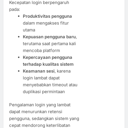
Kecepatan login berpengaruh
pada:
Produktivitas pengguna
dalam mengakses fitur
utama
Kepuasan pengguna baru
,
terutama saat pertama kali
mencoba platform
Kepercayaan pengguna
terhadap kualitas sistem
Keamanan sesi
, karena
login lambat dapat
menyebabkan timeout atau
duplikasi permintaan
Pengalaman login yang lambat
dapat menurunkan retensi
pengguna, sedangkan sistem yang
cepat mendorong keterlibatan