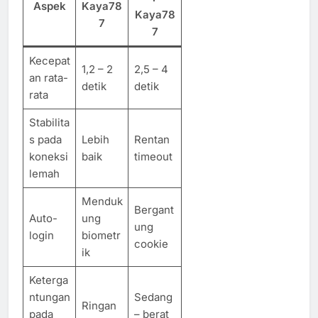
Aspek
Kaya78
Kaya78
7
7
Kecepat
1,2 – 2
2,5 – 4
an rata-
detik
detik
rata
Stabilita
s pada
Lebih
Rentan
koneksi
baik
timeout
lemah
Menduk
Bergant
Auto-
ung
ung
login
biometr
cookie
ik
Keterga
ntungan
Sedang
Ringan
pada
– berat