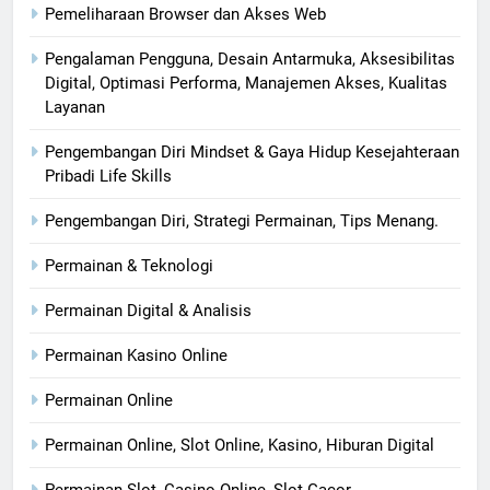
Pemeliharaan Browser dan Akses Web
Pengalaman Pengguna, Desain Antarmuka, Aksesibilitas
Digital, Optimasi Performa, Manajemen Akses, Kualitas
Layanan
Pengembangan Diri Mindset & Gaya Hidup Kesejahteraan
Pribadi Life Skills
Pengembangan Diri, Strategi Permainan, Tips Menang.
Permainan & Teknologi
Permainan Digital & Analisis
Permainan Kasino Online
Permainan Online
Permainan Online, Slot Online, Kasino, Hiburan Digital
Permainan Slot, Casino Online, Slot Gacor