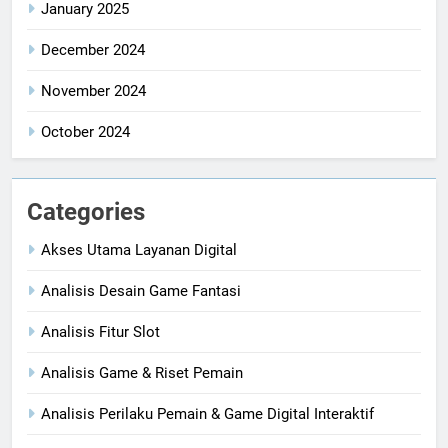
January 2025
December 2024
November 2024
October 2024
Categories
Akses Utama Layanan Digital
Analisis Desain Game Fantasi
Analisis Fitur Slot
Analisis Game & Riset Pemain
Analisis Perilaku Pemain & Game Digital Interaktif