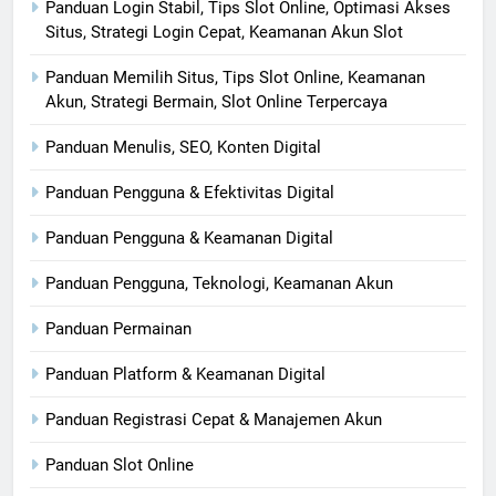
Panduan Login Stabil, Tips Slot Online, Optimasi Akses
Situs, Strategi Login Cepat, Keamanan Akun Slot
Panduan Memilih Situs, Tips Slot Online, Keamanan
Akun, Strategi Bermain, Slot Online Terpercaya
Panduan Menulis, SEO, Konten Digital
Panduan Pengguna & Efektivitas Digital
Panduan Pengguna & Keamanan Digital
Panduan Pengguna, Teknologi, Keamanan Akun
Panduan Permainan
Panduan Platform & Keamanan Digital
Panduan Registrasi Cepat & Manajemen Akun
Panduan Slot Online