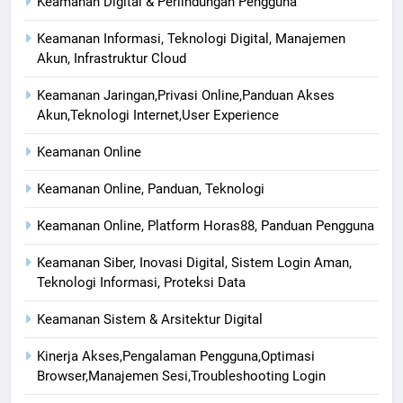
Keamanan Digital & Perlindungan Pengguna
Keamanan Informasi, Teknologi Digital, Manajemen
Akun, Infrastruktur Cloud
Keamanan Jaringan,Privasi Online,Panduan Akses
Akun,Teknologi Internet,User Experience
Keamanan Online
Keamanan Online, Panduan, Teknologi
Keamanan Online, Platform Horas88, Panduan Pengguna
Keamanan Siber, Inovasi Digital, Sistem Login Aman,
Teknologi Informasi, Proteksi Data
Keamanan Sistem & Arsitektur Digital
Kinerja Akses,Pengalaman Pengguna,Optimasi
Browser,Manajemen Sesi,Troubleshooting Login