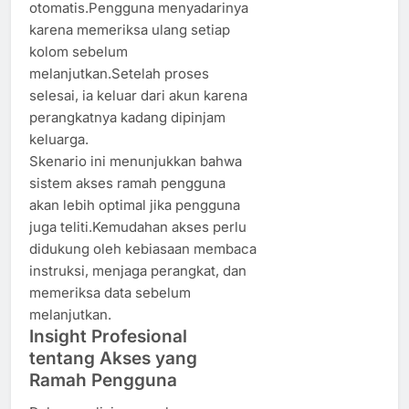
otomatis.Pengguna menyadarinya
karena memeriksa ulang setiap
kolom sebelum
melanjutkan.Setelah proses
selesai, ia keluar dari akun karena
perangkatnya kadang dipinjam
keluarga.
Skenario ini menunjukkan bahwa
sistem akses ramah pengguna
akan lebih optimal jika pengguna
juga teliti.Kemudahan akses perlu
didukung oleh kebiasaan membaca
instruksi, menjaga perangkat, dan
memeriksa data sebelum
melanjutkan.
Insight Profesional
tentang Akses yang
Ramah Pengguna