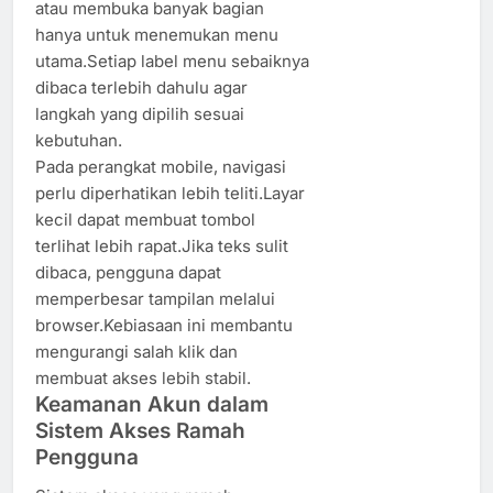
atau membuka banyak bagian
hanya untuk menemukan menu
utama.Setiap label menu sebaiknya
dibaca terlebih dahulu agar
langkah yang dipilih sesuai
kebutuhan.
Pada perangkat mobile, navigasi
perlu diperhatikan lebih teliti.Layar
kecil dapat membuat tombol
terlihat lebih rapat.Jika teks sulit
dibaca, pengguna dapat
memperbesar tampilan melalui
browser.Kebiasaan ini membantu
mengurangi salah klik dan
membuat akses lebih stabil.
Keamanan Akun dalam
Sistem Akses Ramah
Pengguna