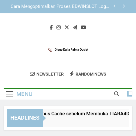
Skip
Login Edwinslot dengan Pengalaman Akses yang
to
Lebih Sederhana dan Aman Dipahami
content
Panduan Praktis Lebah4D Login Melalui Browser
dengan Akses yang Aman dan Tertata
Panduan Menghapus Cache sebelum Membuka
TIARA4D Link Alternatif
Cara Mengoptimalkan Proses EDWINSLOT Login
agar Lebih Cepat
Login Edwinslot dengan Pengalaman Akses yang
Lebih Sederhana dan Aman Dipahami
Diego Dalla
Dapatkan Kosmetik Berkualitas Dari Diego
Panduan Praktis Lebah4D Login Melalui Browser
NEWSLETTER
RANDOM NEWS
Palma Outlet
dengan Akses yang Aman dan Tertata
Dalla Palma Outlet.
MENU
nduan Menghapus Cache sebelum Membuka TIARA4D Link Alt
HEADLINES
Weeks Ago