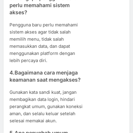
perlu memahami sistem
akses?
Pengguna baru perlu memahami
sistem akses agar tidak salah
memilih menu, tidak salah
memasukkan data, dan dapat
menggunakan platform dengan
lebih percaya diri.
4.Bagaimana cara menjaga
keamanan saat mengakses?
Gunakan kata sandi kuat, jangan
membagikan data login, hindari
perangkat umum, gunakan koneksi
aman, dan selalu keluar setelah
selesai memakai akun.
5.Apa penyebab umum