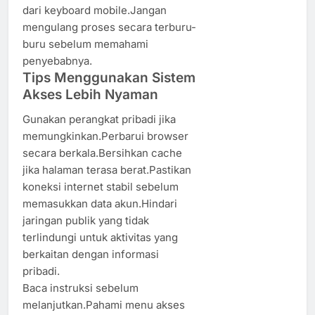
dari keyboard mobile.Jangan
mengulang proses secara terburu-
buru sebelum memahami
penyebabnya.
Tips Menggunakan Sistem
Akses Lebih Nyaman
Gunakan perangkat pribadi jika
memungkinkan.Perbarui browser
secara berkala.Bersihkan cache
jika halaman terasa berat.Pastikan
koneksi internet stabil sebelum
memasukkan data akun.Hindari
jaringan publik yang tidak
terlindungi untuk aktivitas yang
berkaitan dengan informasi
pribadi.
Baca instruksi sebelum
melanjutkan.Pahami menu akses