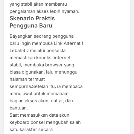
yang stabil akan membantu
pengalaman akses lebih nyaman.
Skenario Praktis
Pengguna Baru
Bayangkan seorang pengguna
baru ingin membuka Link Alternatif
Lebah4D melalui ponsel.Ia
memastikan koneksi internet
stabil, membuka browser yang
biasa digunakan, lalu menunggu
halaman termuat
sempurna.Setelah itu, ia membaca
menu awal untuk memahami
bagian akses akun, daftar, dan
bantuan.
Saat memasukkan data akun,
keyboard ponsel mengubah salah
satu karakter secara