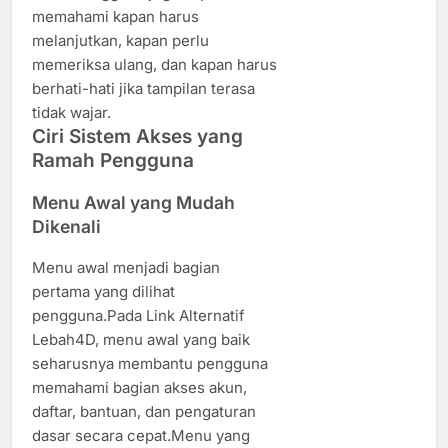
memahami kapan harus
melanjutkan, kapan perlu
memeriksa ulang, dan kapan harus
berhati-hati jika tampilan terasa
tidak wajar.
Ciri Sistem Akses yang
Ramah Pengguna
Menu Awal yang Mudah
Dikenali
Menu awal menjadi bagian
pertama yang dilihat
pengguna.Pada Link Alternatif
Lebah4D, menu awal yang baik
seharusnya membantu pengguna
memahami bagian akses akun,
daftar, bantuan, dan pengaturan
dasar secara cepat.Menu yang