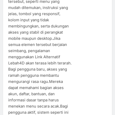
tersebut, seperti menu yang
mudah ditemukan, instruksi yang
jelas, tombol yang responsif,
kolom input yang tidak
membingungkan, serta dukungan
akses yang stabil di perangkat
mobile maupun desktop.Jika
semua elemen tersebut berjalan
seimbang, pengalaman
menggunakan Link Alternatif
Lebah4D akan terasa lebih terarah.
Bagi pengguna baru, akses yang
ramah pengguna membantu
mengurangi rasa ragu.Mereka
dapat memahami bagian akses
akun, daftar, bantuan, dan
informasi dasar tanpa harus
menekan menu secara acak.Bagi
pengguna aktif, sistem seperti ini