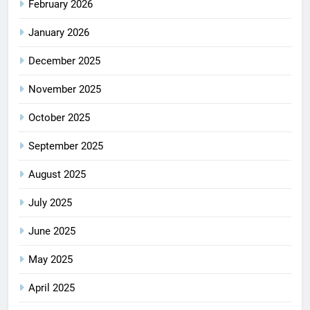
February 2026
January 2026
December 2025
November 2025
October 2025
September 2025
August 2025
July 2025
June 2025
May 2025
April 2025