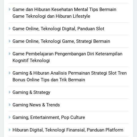
Game dan Hiburan Kesehatan Mental Tips Bermain
Game Teknologi dan Hiburan Lifestyle
Game Online, Teknologi Digital, Panduan Slot
Game Online, Teknologi Game, Strategi Bermain
Game Pembelajaran Pengembangan Diri Keterampilan
Kognitif Teknologi
Gaming & Hiburan Analisis Permainan Strategi Slot Tren
Bonus Online Tips dan Trik Bermain
Gaming & Strategy
Gaming News & Trends
Gaming, Entertainment, Pop Culture
Hiburan Digital, Teknologi Finansial, Panduan Platform