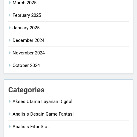
March 2025
February 2025
January 2025
December 2024
November 2024
October 2024
Categories
Akses Utama Layanan Digital
Analisis Desain Game Fantasi
Analisis Fitur Slot