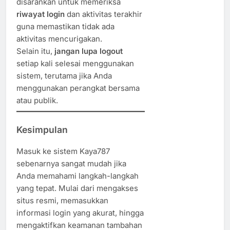
disarankan untuk memeriksa
riwayat login
dan aktivitas terakhir
guna memastikan tidak ada
aktivitas mencurigakan.
Selain itu,
jangan lupa logout
setiap kali selesai menggunakan
sistem, terutama jika Anda
menggunakan perangkat bersama
atau publik.
Kesimpulan
Masuk ke sistem Kaya787
sebenarnya sangat mudah jika
Anda memahami langkah-langkah
yang tepat. Mulai dari mengakses
situs resmi, memasukkan
informasi login yang akurat, hingga
mengaktifkan keamanan tambahan