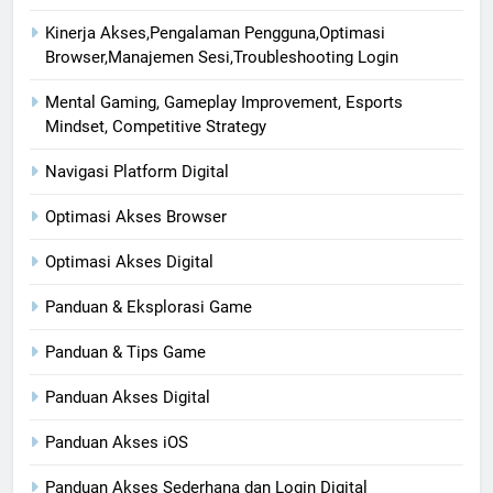
Kinerja Akses,Pengalaman Pengguna,Optimasi
Browser,Manajemen Sesi,Troubleshooting Login
Mental Gaming, Gameplay Improvement, Esports
Mindset, Competitive Strategy
Navigasi Platform Digital
Optimasi Akses Browser
Optimasi Akses Digital
Panduan & Eksplorasi Game
Panduan & Tips Game
Panduan Akses Digital
Panduan Akses iOS
Panduan Akses Sederhana dan Login Digital