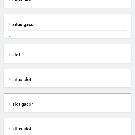
situs gacor
slot
situs slot
slot gacor
situs slot