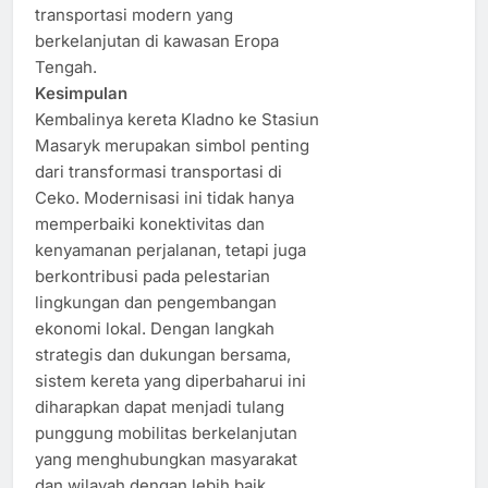
transportasi modern yang
berkelanjutan di kawasan Eropa
Tengah.
Kesimpulan
Kembalinya kereta Kladno ke Stasiun
Masaryk merupakan simbol penting
dari transformasi transportasi di
Ceko. Modernisasi ini tidak hanya
memperbaiki konektivitas dan
kenyamanan perjalanan, tetapi juga
berkontribusi pada pelestarian
lingkungan dan pengembangan
ekonomi lokal. Dengan langkah
strategis dan dukungan bersama,
sistem kereta yang diperbaharui ini
diharapkan dapat menjadi tulang
punggung mobilitas berkelanjutan
yang menghubungkan masyarakat
dan wilayah dengan lebih baik.