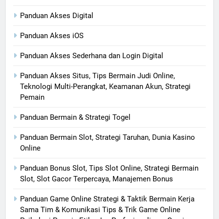
Panduan Akses Digital
Panduan Akses iOS
Panduan Akses Sederhana dan Login Digital
Panduan Akses Situs, Tips Bermain Judi Online,
Teknologi Multi-Perangkat, Keamanan Akun, Strategi
Pemain
Panduan Bermain & Strategi Togel
Panduan Bermain Slot, Strategi Taruhan, Dunia Kasino
Online
Panduan Bonus Slot, Tips Slot Online, Strategi Bermain
Slot, Slot Gacor Terpercaya, Manajemen Bonus
Panduan Game Online Strategi & Taktik Bermain Kerja
Sama Tim & Komunikasi Tips & Trik Game Online