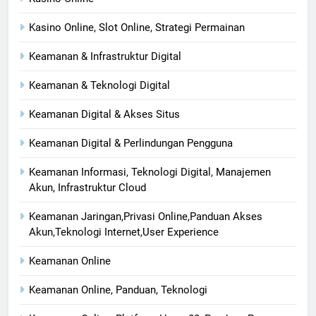
Kasino Online, Slot Online, Strategi Permainan
Keamanan & Infrastruktur Digital
Keamanan & Teknologi Digital
Keamanan Digital & Akses Situs
Keamanan Digital & Perlindungan Pengguna
Keamanan Informasi, Teknologi Digital, Manajemen
Akun, Infrastruktur Cloud
Keamanan Jaringan,Privasi Online,Panduan Akses
Akun,Teknologi Internet,User Experience
Keamanan Online
Keamanan Online, Panduan, Teknologi