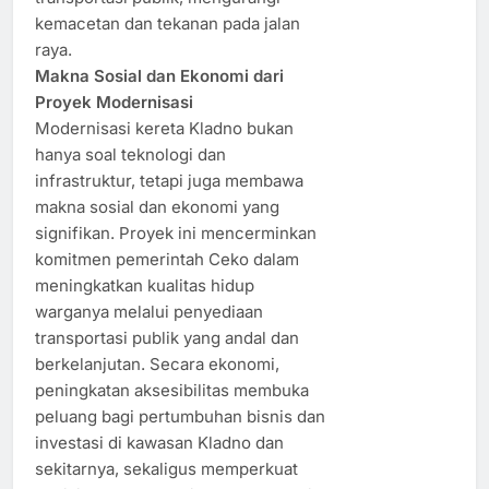
kemacetan dan tekanan pada jalan
raya.
Makna Sosial dan Ekonomi dari
Proyek Modernisasi
Modernisasi kereta Kladno bukan
hanya soal teknologi dan
infrastruktur, tetapi juga membawa
makna sosial dan ekonomi yang
signifikan. Proyek ini mencerminkan
komitmen pemerintah Ceko dalam
meningkatkan kualitas hidup
warganya melalui penyediaan
transportasi publik yang andal dan
berkelanjutan. Secara ekonomi,
peningkatan aksesibilitas membuka
peluang bagi pertumbuhan bisnis dan
investasi di kawasan Kladno dan
sekitarnya, sekaligus memperkuat