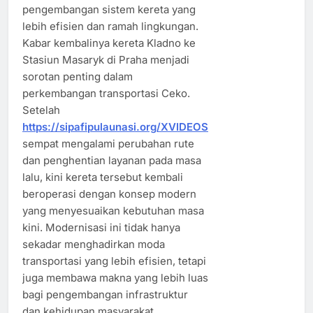
pengembangan sistem kereta yang
lebih efisien dan ramah lingkungan.
Kabar kembalinya kereta Kladno ke
Stasiun Masaryk di Praha menjadi
sorotan penting dalam
perkembangan transportasi Ceko.
Setelah
https://sipafipulaunasi.org/XVIDEOS
sempat mengalami perubahan rute
dan penghentian layanan pada masa
lalu, kini kereta tersebut kembali
beroperasi dengan konsep modern
yang menyesuaikan kebutuhan masa
kini. Modernisasi ini tidak hanya
sekadar menghadirkan moda
transportasi yang lebih efisien, tetapi
juga membawa makna yang lebih luas
bagi pengembangan infrastruktur
dan kehidupan masyarakat.