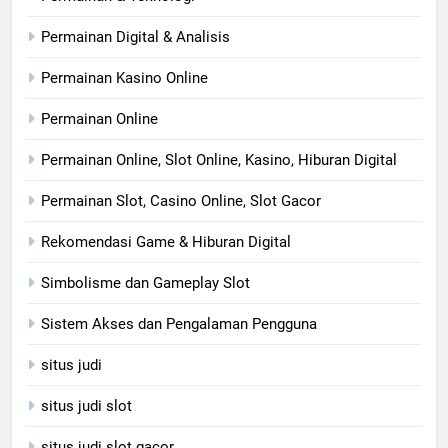
Permainan Digital & Analisis
Permainan Kasino Online
Permainan Online
Permainan Online, Slot Online, Kasino, Hiburan Digital
Permainan Slot, Casino Online, Slot Gacor
Rekomendasi Game & Hiburan Digital
Simbolisme dan Gameplay Slot
Sistem Akses dan Pengalaman Pengguna
situs judi
situs judi slot
situs judi slot gacor