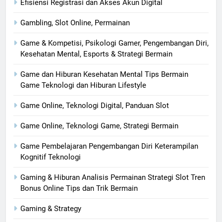
Efisiensi Registrasi dan Akses Akun Digital
Gambling, Slot Online, Permainan
Game & Kompetisi, Psikologi Gamer, Pengembangan Diri,
Kesehatan Mental, Esports & Strategi Bermain
Game dan Hiburan Kesehatan Mental Tips Bermain
Game Teknologi dan Hiburan Lifestyle
Game Online, Teknologi Digital, Panduan Slot
Game Online, Teknologi Game, Strategi Bermain
Game Pembelajaran Pengembangan Diri Keterampilan
Kognitif Teknologi
Gaming & Hiburan Analisis Permainan Strategi Slot Tren
Bonus Online Tips dan Trik Bermain
Gaming & Strategy