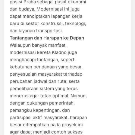
posisi Praha sebagai pusat ekonomi
dan budaya. Modernisasi ini juga
dapat menciptakan lapangan kerja
baru di sektor konstruksi, teknologi,
dan layanan transportasi.
Tantangan dan Harapan ke Depan
Walaupun banyak manfaat,
modernisasi kereta Kladno juga
menghadapi tantangan, seperti
kebutuhan pendanaan yang besar,
penyesuaian masyarakat terhadap
perubahan jadwal dan rute, serta
pemeliharaan sistem yang terus
menerus agar tetap optimal. Namun,
dengan dukungan pemerintah,
pemangku kepentingan, dan
partisipasi aktif masyarakat, harapan
besar ditempatkan pada proyek ini
agar dapat menjadi contoh sukses