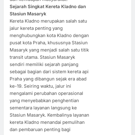
Sejarah Singkat Kereta Kladno dan
Stasiun Masaryk
Kereta Kladno merupakan salah satu
jalur kereta penting yang
menghubungkan kota Kladno dengan
pusat kota Praha, khususnya Stasiun
Masaryk yang menjadi salah satu titik
transit utama. Stasiun Masaryk
sendiri memiliki sejarah panjang
sebagai bagian dari sistem kereta api
Praha yang dibangun sejak era abad
ke-19. Seiring waktu, jalur ini
mengalami perubahan operasional
yang menyebabkan penghentian
sementara layanan langsung ke
Stasiun Masaryk. Kembalinya layanan
kereta Kladno menandai pemulihan
dan pembaruan penting bagi