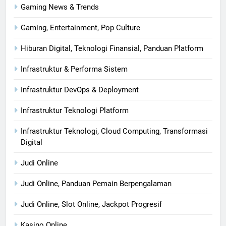
Gaming News & Trends
Gaming, Entertainment, Pop Culture
Hiburan Digital, Teknologi Finansial, Panduan Platform
Infrastruktur & Performa Sistem
Infrastruktur DevOps & Deployment
Infrastruktur Teknologi Platform
Infrastruktur Teknologi, Cloud Computing, Transformasi
Digital
Judi Online
Judi Online, Panduan Pemain Berpengalaman
Judi Online, Slot Online, Jackpot Progresif
Kasino Online