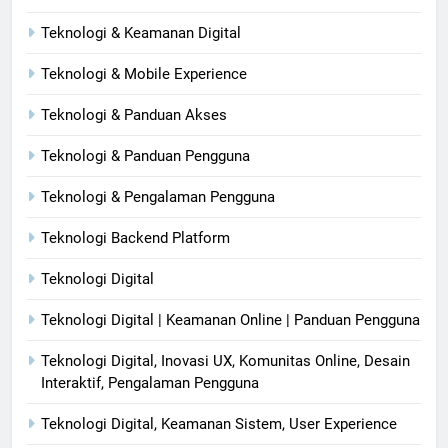
Teknologi & Keamanan Digital
Teknologi & Mobile Experience
Teknologi & Panduan Akses
Teknologi & Panduan Pengguna
Teknologi & Pengalaman Pengguna
Teknologi Backend Platform
Teknologi Digital
Teknologi Digital | Keamanan Online | Panduan Pengguna
Teknologi Digital, Inovasi UX, Komunitas Online, Desain
Interaktif, Pengalaman Pengguna
Teknologi Digital, Keamanan Sistem, User Experience