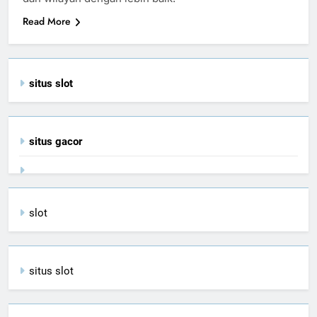
Read More
situs slot
situs gacor
slot
situs slot