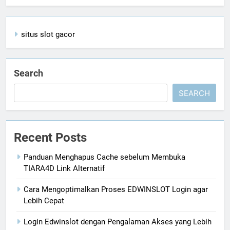
situs slot gacor
Search
SEARCH
Recent Posts
Panduan Menghapus Cache sebelum Membuka
TIARA4D Link Alternatif
Cara Mengoptimalkan Proses EDWINSLOT Login agar
Lebih Cepat
Login Edwinslot dengan Pengalaman Akses yang Lebih