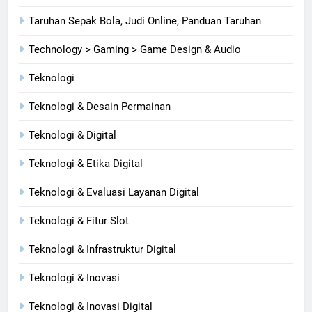
Taruhan Sepak Bola, Judi Online, Panduan Taruhan
Technology > Gaming > Game Design & Audio
Teknologi
Teknologi & Desain Permainan
Teknologi & Digital
Teknologi & Etika Digital
Teknologi & Evaluasi Layanan Digital
Teknologi & Fitur Slot
Teknologi & Infrastruktur Digital
Teknologi & Inovasi
Teknologi & Inovasi Digital