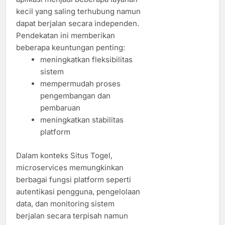
kecil yang saling terhubung namun
dapat berjalan secara independen.
Pendekatan ini memberikan
beberapa keuntungan penting:
meningkatkan fleksibilitas
sistem
mempermudah proses
pengembangan dan
pembaruan
meningkatkan stabilitas
platform
Dalam konteks Situs Togel,
microservices memungkinkan
berbagai fungsi platform seperti
autentikasi pengguna, pengelolaan
data, dan monitoring sistem
berjalan secara terpisah namun