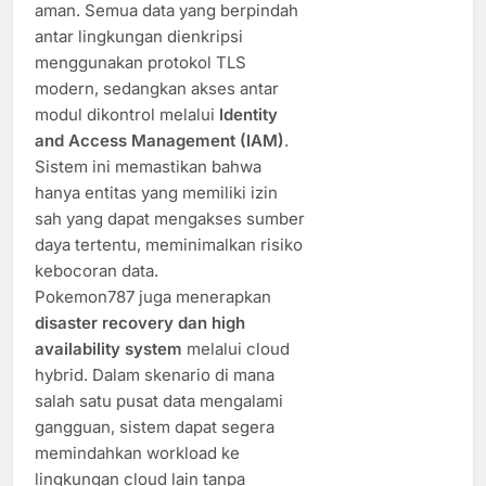
aman. Semua data yang berpindah
antar lingkungan dienkripsi
menggunakan protokol TLS
modern, sedangkan akses antar
modul dikontrol melalui
Identity
and Access Management (IAM)
.
Sistem ini memastikan bahwa
hanya entitas yang memiliki izin
sah yang dapat mengakses sumber
daya tertentu, meminimalkan risiko
kebocoran data.
Pokemon787 juga menerapkan
disaster recovery dan high
availability system
melalui cloud
hybrid. Dalam skenario di mana
salah satu pusat data mengalami
gangguan, sistem dapat segera
memindahkan workload ke
lingkungan cloud lain tanpa