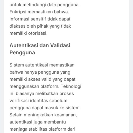
untuk melindungi data pengguna.
Enkripsi memastikan bahwa
informasi sensitif tidak dapat
diakses oleh pihak yang tidak
memiliki otorisasi.
Autentikasi dan Validasi
Pengguna
Sistem autentikasi memastikan
bahwa hanya pengguna yang
memiliki akses valid yang dapat
menggunakan platform. Teknologi
ini biasanya melibatkan proses
verifikasi identitas sebelum
pengguna dapat masuk ke sistem.
Selain meningkatkan keamanan,
autentikasi juga membantu
menjaga stabilitas platform dari