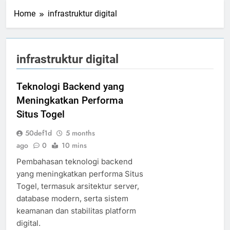
Home
infrastruktur digital
infrastruktur digital
Teknologi Backend yang
Meningkatkan Performa
Situs Togel
50def1d
5 months
ago
0
10 mins
Pembahasan teknologi backend
yang meningkatkan performa Situs
Togel, termasuk arsitektur server,
database modern, serta sistem
keamanan dan stabilitas platform
digital.