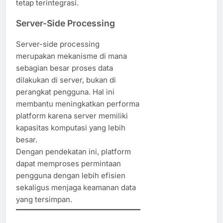
tetap terintegrasi.
Server-Side Processing
Server-side processing
merupakan mekanisme di mana
sebagian besar proses data
dilakukan di server, bukan di
perangkat pengguna. Hal ini
membantu meningkatkan performa
platform karena server memiliki
kapasitas komputasi yang lebih
besar.
Dengan pendekatan ini, platform
dapat memproses permintaan
pengguna dengan lebih efisien
sekaligus menjaga keamanan data
yang tersimpan.