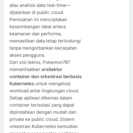
atau analisis data real-time—
dijalankan di public cloud.
Pemisahan ini menciptakan
keseimbangan ideal antara
keamanan dan performa,
memastikan data tetap terlindungi
tanpa mengorbankan kecepatan
akses pengguna.
Dari sisi teknis, Pokemon787
memanfaatkan
arsitektur
container dan orkestrasi berbasis
Kubernetes
untuk mengelola
workload antar lingkungan cloud.
Setiap aplikasi dikemas dalam
container terisolasi yang dapat
dipindahkan dengan mudah dari
private ke public cloud. Sistem
orkestrasi Kubernetes kemudian