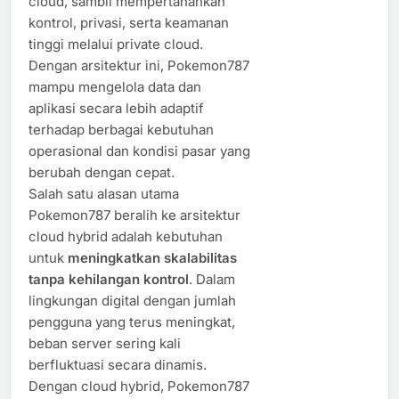
cloud, sambil mempertahankan
kontrol, privasi, serta keamanan
tinggi melalui private cloud.
Dengan arsitektur ini, Pokemon787
mampu mengelola data dan
aplikasi secara lebih adaptif
terhadap berbagai kebutuhan
operasional dan kondisi pasar yang
berubah dengan cepat.
Salah satu alasan utama
Pokemon787 beralih ke arsitektur
cloud hybrid adalah kebutuhan
untuk
meningkatkan skalabilitas
tanpa kehilangan kontrol
. Dalam
lingkungan digital dengan jumlah
pengguna yang terus meningkat,
beban server sering kali
berfluktuasi secara dinamis.
Dengan cloud hybrid, Pokemon787