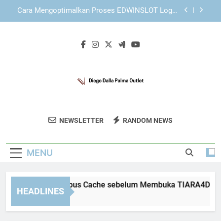
Skip
Login Edwinslot dengan Pengalaman Akses yang
to
Lebih Sederhana dan Aman Dipahami
content
Panduan Praktis Lebah4D Login Melalui Browser
dengan Akses yang Aman dan Tertata
Panduan Menghapus Cache sebelum Membuka
TIARA4D Link Alternatif
Cara Mengoptimalkan Proses EDWINSLOT Login
agar Lebih Cepat
Login Edwinslot dengan Pengalaman Akses yang
Lebih Sederhana dan Aman Dipahami
Diego Dalla
Dapatkan Kosmetik Berkualitas Dari Diego
Panduan Praktis Lebah4D Login Melalui Browser
NEWSLETTER
RANDOM NEWS
Palma Outlet
dengan Akses yang Aman dan Tertata
Dalla Palma Outlet.
MENU
nduan Menghapus Cache sebelum Membuka TIARA4D Link Alt
HEADLINES
eeks Ago