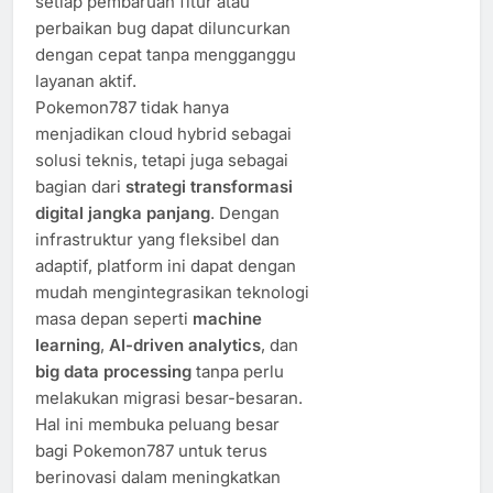
setiap pembaruan fitur atau
perbaikan bug dapat diluncurkan
dengan cepat tanpa mengganggu
layanan aktif.
Pokemon787 tidak hanya
menjadikan cloud hybrid sebagai
solusi teknis, tetapi juga sebagai
bagian dari
strategi transformasi
digital jangka panjang
. Dengan
infrastruktur yang fleksibel dan
adaptif, platform ini dapat dengan
mudah mengintegrasikan teknologi
masa depan seperti
machine
learning
,
AI-driven analytics
, dan
big data processing
tanpa perlu
melakukan migrasi besar-besaran.
Hal ini membuka peluang besar
bagi Pokemon787 untuk terus
berinovasi dalam meningkatkan