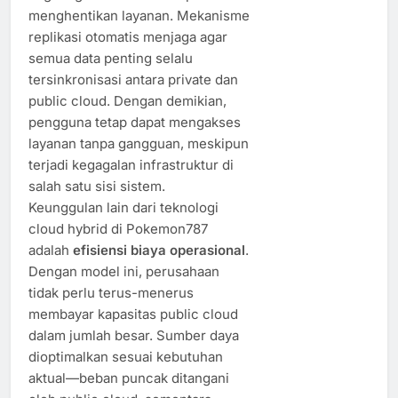
menghentikan layanan. Mekanisme
replikasi otomatis menjaga agar
semua data penting selalu
tersinkronisasi antara private dan
public cloud. Dengan demikian,
pengguna tetap dapat mengakses
layanan tanpa gangguan, meskipun
terjadi kegagalan infrastruktur di
salah satu sisi sistem.
Keunggulan lain dari teknologi
cloud hybrid di Pokemon787
adalah
efisiensi biaya operasional
.
Dengan model ini, perusahaan
tidak perlu terus-menerus
membayar kapasitas public cloud
dalam jumlah besar. Sumber daya
dioptimalkan sesuai kebutuhan
aktual—beban puncak ditangani